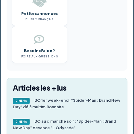
Petites annonces
DU FILM FRANÇAIS
Besoin d'aide ?
FOIRE AUX QUESTIONS
Articles les + lus
BO 1er week-end : "Spider-Man : Brand New
CINÉMA
Day" déjà multimillionnaire
BO au dimanche soir : "Spider-Man : Brand
CINÉMA
New Day" devance "L’Odyssée"