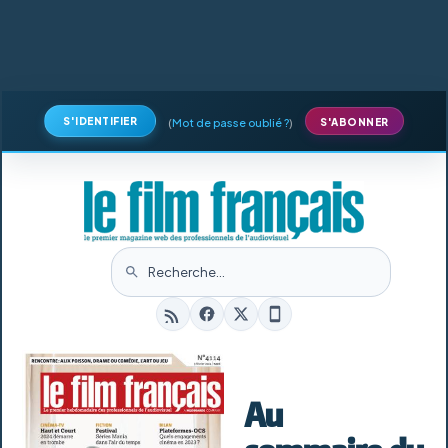
S'IDENTIFIER
(
Mot de passe oublié ?
)
S'ABONNER
Au