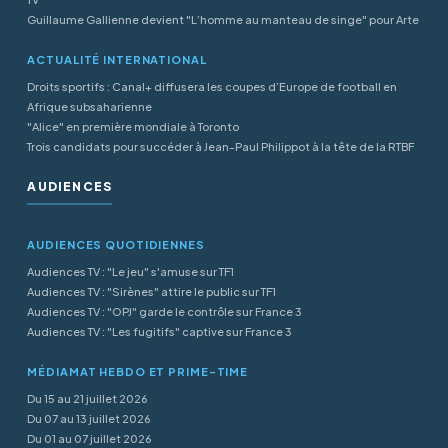
Guillaume Gallienne devient "L’homme au manteau de singe" pour Arte
ACTUALITÉ INTERNATIONAL
Droits sportifs : Canal+ diffusera les coupes d’Europe de football en
Afrique subsaharienne
"Alice" en première mondiale à Toronto
Trois candidats pour succéder à Jean-Paul Philippot à la tête de la RTBF
AUDIENCES
AUDIENCES QUOTIDIENNES
Audiences TV : "Le jeu" s'amuse sur TF1
Audiences TV : "Sirènes" attire le public sur TF1
Audiences TV : "OPJ" garde le contrôle sur France 3
Audiences TV : "Les fugitifs" captive sur France 3
MÉDIAMAT HEBDO ET PRIME-TIME
Du 15 au 21 juillet 2026
Du 07 au 13 juillet 2026
Du 01 au 07 juillet 2026