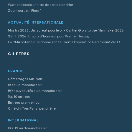
Warner décale un titre de son calendrier
Zoom sortie : "Fjord"
ACTUALITÉ INTERNATIONALE
Mostra 2026 : Un lauréat pour le prix Cartier Glory to the Filmmaker 2026
SSIFF 2026 : Un prix d’honneur pour Werner Herzog
La CMA britannique donne son feu vert à l'opération Paramount-WBD
CHIFFRES
FRANCE
Démarrages 14h Paris
BO au dimanche soir
BO nouveautés au dimanche soir
Top 10 entrées
Entrées premier jour
Ciné chiffres Paris-periphérie
INTERNATIONAL
BO US au dimanche soir