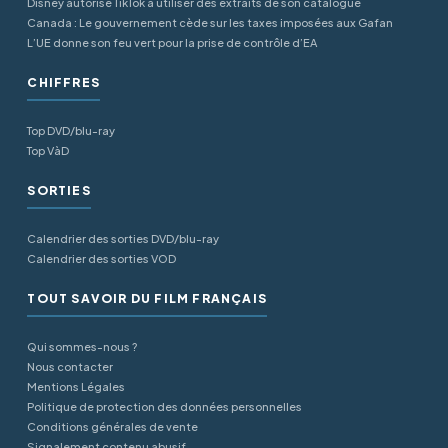
Disney autorise TikTok à utiliser des extraits de son catalogue
Canada : Le gouvernement cède sur les taxes imposées aux Gafan
L’UE donne son feu vert pour la prise de contrôle d’EA
CHIFFRES
Top DVD/blu-ray
Top VàD
SORTIES
Calendrier des sorties DVD/blu-ray
Calendrier des sorties VOD
TOUT SAVOIR DU FILM FRANÇAIS
Qui sommes-nous ?
Nous contacter
Mentions Légales
Politique de protection des données personnelles
Conditions générales de vente
Signalement contenu abusif