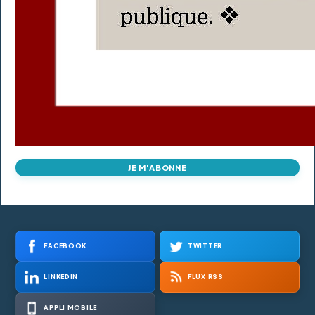
JE M'ABONNE
FACEBOOK
TWITTER
LINKEDIN
FLUX RSS
APPLI MOBILE