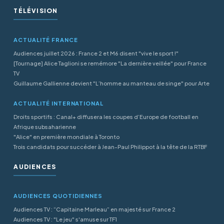
TÉLÉVISION
ACTUALITÉ FRANCE
Audiences juillet 2026 : France 2 et M6 disent "vive le sport !"
[Tournage] Alice Taglioni se remémore "La dernière veillée" pour France
TV
Guillaume Gallienne devient "L’homme au manteau de singe" pour Arte
ACTUALITÉ INTERNATIONAL
Droits sportifs : Canal+ diffusera les coupes d’Europe de football en
Afrique subsaharienne
"Alice" en première mondiale à Toronto
Trois candidats pour succéder à Jean-Paul Philippot à la tête de la RTBF
AUDIENCES
AUDIENCES QUOTIDIENNES
Audiences TV : “Capitaine Marleau” en majesté sur France 2
Audiences TV : "Le jeu" s'amuse sur TF1