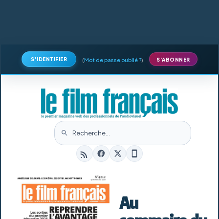
S'IDENTIFIER
(
Mot de passe oublié ?
)
S'ABONNER
Au