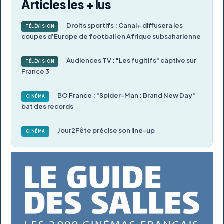
Articles les + lus
Droits sportifs : Canal+ diffusera les
TÉLÉVISION
coupes d’Europe de football en Afrique subsaharienne
Audiences TV : "Les fugitifs" captive sur
TÉLÉVISION
France 3
BO France : "Spider-Man : Brand New Day"
CINÉMA
bat des records
Jour2Fête précise son line-up
CINÉMA