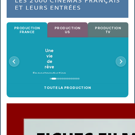
PRODUCTION
PRODUCTION
PRODUCTION
FRANCE
US
TV
Oldeupe
En postproduction
TOUTE LA PRODUCTION