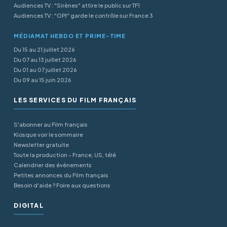
Audiences TV : "Sirènes" attire le public sur TF1
Audiences TV : "OPJ" garde le contrôle sur France 3
MÉDIAMAT HEBDO ET PRIME-TIME
Du 15 au 21 juillet 2026
Du 07 au 13 juillet 2026
Du 01 au 07 juillet 2026
Du 09 au 15 juin 2026
LES SERVICES DU FILM FRANÇAIS
S'abonner au Film français
Kiosque voir le sommaire
Newsletter gratuite
Toute la production - France, US, télé
Calendrier des événements
Petites annonces du Film français
Besoin d'aide ? Foire aux questions
DIGITAL