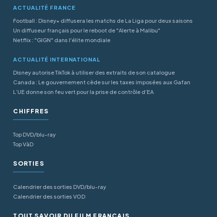
ACTUALITÉ FRANCE
Football : Disney+ diffusera les matchs de La Liga pour deux saisons
Un diffuseur français pour le reboot de "Alerte à Malibu"
Netflix : "GIGN" dans l'élite mondiale
ACTUALITÉ INTERNATIONAL
Disney autorise TikTok à utiliser des extraits de son catalogue
Canada : Le gouvernement cède sur les taxes imposées aux Gafan
L’UE donne son feu vert pour la prise de contrôle d’EA
CHIFFRES
Top DVD/blu-ray
Top VàD
SORTIES
Calendrier des sorties DVD/blu-ray
Calendrier des sorties VOD
TOUT SAVOIR DU FILM FRANÇAIS