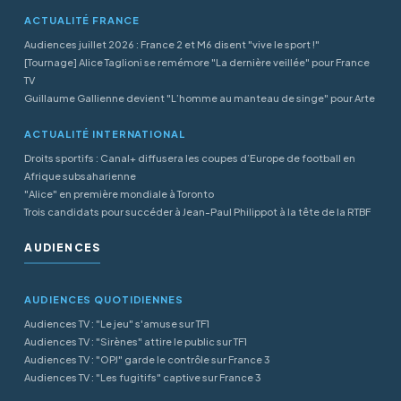
ACTUALITÉ FRANCE
Audiences juillet 2026 : France 2 et M6 disent "vive le sport !"
[Tournage] Alice Taglioni se remémore "La dernière veillée" pour France
TV
Guillaume Gallienne devient "L’homme au manteau de singe" pour Arte
ACTUALITÉ INTERNATIONAL
Droits sportifs : Canal+ diffusera les coupes d’Europe de football en
Afrique subsaharienne
"Alice" en première mondiale à Toronto
Trois candidats pour succéder à Jean-Paul Philippot à la tête de la RTBF
AUDIENCES
AUDIENCES QUOTIDIENNES
Audiences TV : "Le jeu" s'amuse sur TF1
Audiences TV : "Sirènes" attire le public sur TF1
Audiences TV : "OPJ" garde le contrôle sur France 3
Audiences TV : "Les fugitifs" captive sur France 3