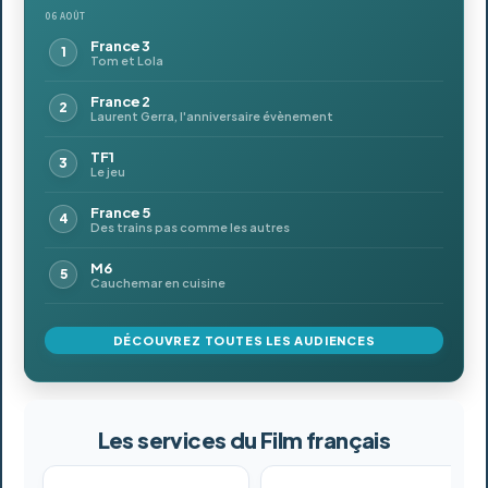
06 AOÛT
France 3
Tom et Lola
France 2
Laurent Gerra, l'anniversaire évènement
TF1
Le jeu
France 5
Des trains pas comme les autres
M6
Cauchemar en cuisine
DÉCOUVREZ TOUTES LES AUDIENCES
Les services du Film français