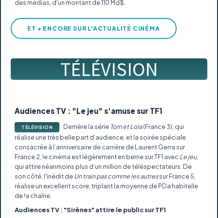
des médias, d'un montant de 110 Md$.
ET + ENCORE SUR L'ACTUALITÉ CINÉMA
TÉLÉVISION
Audiences TV : "Le jeu" s'amuse sur TF1
Derrière la série
Tom et Lola
(France 3), qui
TÉLÉVISION
réalise une très belle part d’audience, et la soirée spéciale
consacrée à l’anniversaire de carrière de Laurent Gerra sur
France 2, le cinéma est légèrement en berne sur TF1 avec
Le jeu
,
qui attire néanmoins plus d’un million de téléspectateurs. De
son côté, l'inédit de
Un train pas comme les autres
sur France 5,
réalise un excellent score, triplant la moyenne de PDa habitelle
de la chaîne.
Audiences TV : "Sirènes" attire le public sur TF1