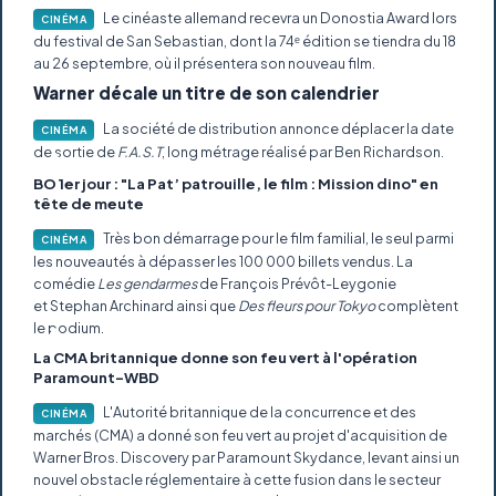
Le cinéaste allemand recevra un Donostia Award lors
CINÉMA
du festival de San Sebastian, dont la 74ᵉ édition se tiendra du 18
au 26 septembre, où il présentera son nouveau film.
Warner décale un titre de son calendrier
La société de distribution annonce déplacer la date
CINÉMA
de sortie de
F.A.S.T
, long métrage réalisé par Ben Richardson.
BO 1er jour : "La Pat’ patrouille, le film : Mission dino" en
tête de meute
Très bon démarrage pour le film familial, le seul parmi
CINÉMA
les nouveautés à dépasser les 100 000 billets vendus. La
comédie
Les gendarmes
de François Prévôt-Leygonie
et Stephan Archinard ainsi que
Des fleurs pour Tokyo
complètent
le podium.
La CMA britannique donne son feu vert à l'opération
Paramount-WBD
L'Autorité britannique de la concurrence et des
CINÉMA
marchés (CMA) a donné son feu vert au projet d'acquisition de
Warner Bros. Discovery par Paramount Skydance, levant ainsi un
nouvel obstacle réglementaire à cette fusion dans le secteur