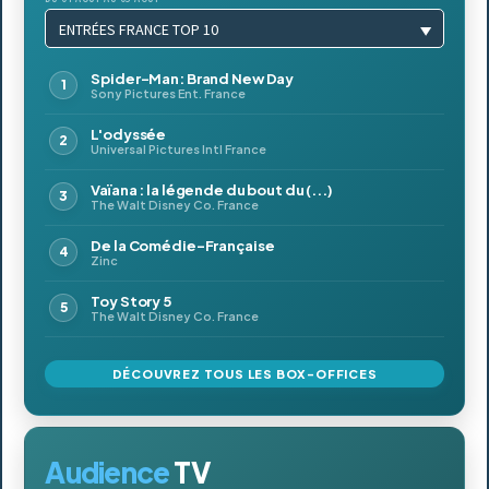
ENTRÉES FRANCE TOP 10
Spider-Man: Brand New Day
Sony Pictures Ent. France
L'odyssée
Universal Pictures Intl France
Vaïana : la légende du bout du (...)
The Walt Disney Co. France
De la Comédie-Française
Zinc
Toy Story 5
The Walt Disney Co. France
DÉCOUVREZ TOUS LES BOX-OFFICES
Audience
TV