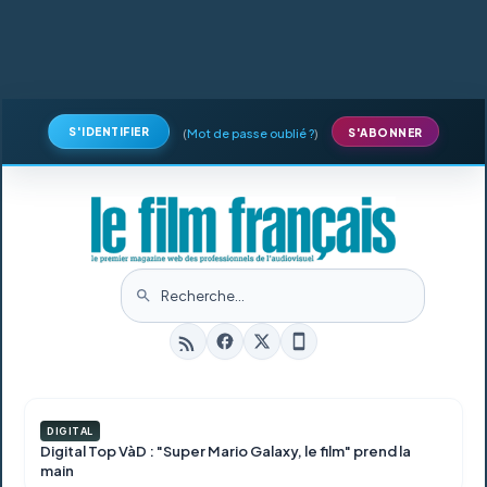
S'IDENTIFIER
(
Mot de passe oublié ?
)
S'ABONNER
DIGITAL
Digital Top VàD : "Super Mario Galaxy, le film" prend la
main