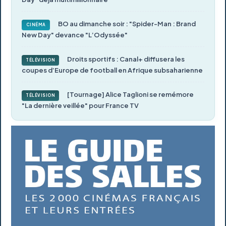
BO au dimanche soir : "Spider-Man : Brand
CINÉMA
New Day" devance "L’Odyssée"
Droits sportifs : Canal+ diffusera les
TÉLÉVISION
coupes d’Europe de football en Afrique subsaharienne
[Tournage] Alice Taglioni se remémore
TÉLÉVISION
"La dernière veillée" pour France TV