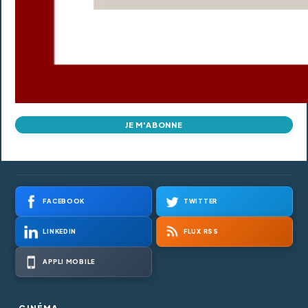
JE M'ABONNE
FACEBOOK
TWITTER
LINKEDIN
FLUX RSS
APPLI MOBILE