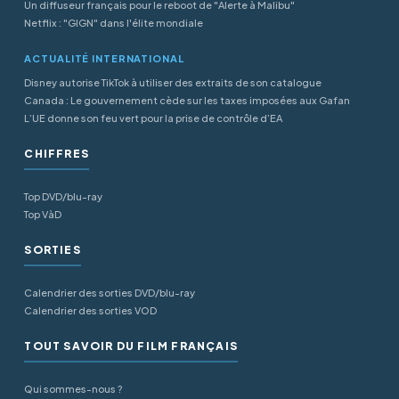
Un diffuseur français pour le reboot de "Alerte à Malibu"
Netflix : "GIGN" dans l'élite mondiale
ACTUALITÉ INTERNATIONAL
Disney autorise TikTok à utiliser des extraits de son catalogue
Canada : Le gouvernement cède sur les taxes imposées aux Gafan
L’UE donne son feu vert pour la prise de contrôle d’EA
CHIFFRES
Top DVD/blu-ray
Top VàD
SORTIES
Calendrier des sorties DVD/blu-ray
Calendrier des sorties VOD
TOUT SAVOIR DU FILM FRANÇAIS
Qui sommes-nous ?