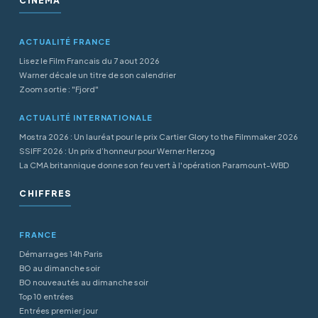
CINÉMA
ACTUALITÉ FRANCE
Lisez le Film Francais du 7 aout 2026
Warner décale un titre de son calendrier
Zoom sortie : "Fjord"
ACTUALITÉ INTERNATIONALE
Mostra 2026 : Un lauréat pour le prix Cartier Glory to the Filmmaker 2026
SSIFF 2026 : Un prix d’honneur pour Werner Herzog
La CMA britannique donne son feu vert à l'opération Paramount-WBD
CHIFFRES
FRANCE
Démarrages 14h Paris
BO au dimanche soir
BO nouveautés au dimanche soir
Top 10 entrées
Entrées premier jour