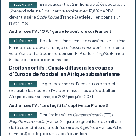
En dépassant les 2 millions de téléspectateurs,
TÉLÉVISION
Sirènes
d’Adeline Picault arrive en tête avec 17,8% de PDA,
devant la série
Code Rouge
(France 2) et le jeu J’en connais un
rayon (M6).
Audiences TV : "OPJ" garde le contrôle sur France 3
Pour la troisième semaine consécutive, la série
TÉLÉVISION
France 3 reste devant la saga
Le Transporteur
, dont le troisième
volet était diffusé ce mardi soir sur TF1. Plus loin,
La gifle
(France
5) réalise une belle performance.
Droits sportifs : Canal+ diffusera les coupes
d’Europe de football en Afrique subsaharienne
Le groupe annonce l’acquisition des droits
TÉLÉVISION
exclusifs des coupes d’Europe masculines de football en
Afrique subsaharienne, de 2027 jusqu’en 2031.
Audiences TV : "Les fugitifs" captive sur France 3
Derrière les séries
Camping Paradis
(TF1) et
TÉLÉVISION
Enquêtes au paradis
(France 2), qui atteignent les deux millions
de téléspectateurs, la rediffusion des
fugitifs
de Francis Veber
(France 3) clôt le podium au delà du million.