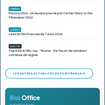
CINÉMA
Mostra 2026 : Un lauréat pour le prix Cartier Glory to the
Filmmaker 2026
CINÉMA
Lisez le Film Francais du 7 aout 2026
DIGITAL
Top DVD et Blu-ray : "Avatar : De feu et de cendres"
continue de régner
LES AUTRES ACTUALITÉS DU FILM FRANÇAIS
Box
Office
DU 04 AOÛT
AU 05 AOÛT