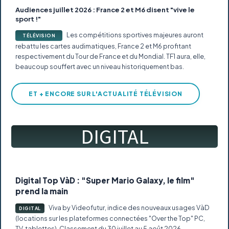
Audiences juillet 2026 : France 2 et M6 disent "vive le
sport !"
Les compétitions sportives majeures auront
TÉLÉVISION
rebattu les cartes audimatiques, France 2 et M6 profitant
respectivement du Tour de France et du Mondial. TF1 aura, elle,
beaucoup souffert avec un niveau historiquement bas.
ET + ENCORE SUR L'ACTUALITÉ TÉLÉVISION
DIGITAL
Digital Top VàD : "Super Mario Galaxy, le film"
prend la main
Viva by Videofutur, indice des nouveaux usages VàD
DIGITAL
(locations sur les plateformes connectées "Over the Top" PC,
TV, tablettes). Classement du 30 juillet au 5 août 2026.