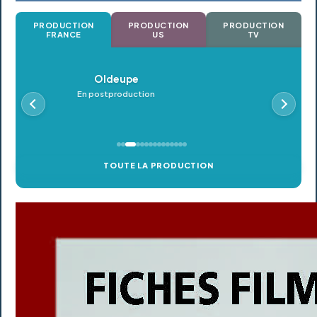
PRODUCTION
PRODUCTION
PRODUCTION
FRANCE
US
TV
Oldeupe
En postproduction
TOUTE LA PRODUCTION