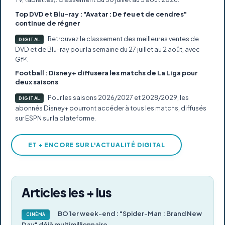
Top DVD et Blu-ray : "Avatar : De feu et de cendres"
continue de régner
Retrouvez le classement des meilleures ventes de
DIGITAL
DVD et de Blu-ray pour la semaine du 27 juillet au 2 août, avec
GfK.
Football : Disney+ diffusera les matchs de La Liga pour
deux saisons
Pour les saisons 2026/2027 et 2028/2029, les
DIGITAL
abonnés Disney+ pourront accéder à tous les matchs, diffusés
sur ESPN sur la plateforme.
ET + ENCORE SUR L'ACTUALITÉ DIGITAL
Articles les + lus
BO 1er week-end : "Spider-Man : Brand New
CINÉMA
Day" déjà multimillionnaire