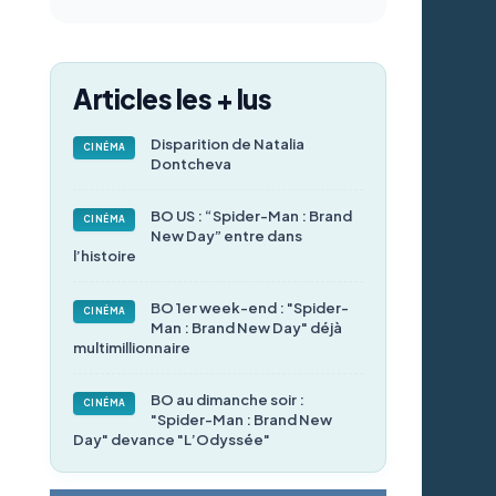
Articles les + lus
Disparition de Natalia
CINÉMA
Dontcheva
BO US : “Spider-Man : Brand
CINÉMA
New Day” entre dans
l’histoire
BO 1er week-end : "Spider-
CINÉMA
Man : Brand New Day" déjà
multimillionnaire
BO au dimanche soir :
CINÉMA
"Spider-Man : Brand New
Day" devance "L’Odyssée"