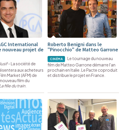
AGC International
Roberto Benigni dans le
 nouveau projet de
"Pinocchio" de Matteo Garrone
Le tournage du nouveau
CINÉMA
lusif
- La société de
film de Matteo Garrone démarre l'an
résentera aux acheteurs
prochain en Italie. Le Pacte coproduit
Film Market (AFM) de
et distribue le projet en France.
 nouveau film du
La fille du train
.