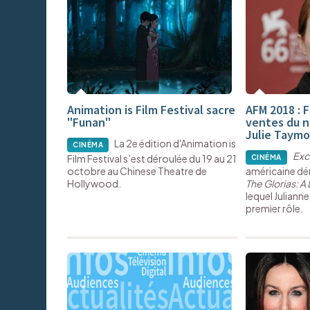
Animation is Film Festival sacre
AFM 2018 : 
"Funan"
ventes du n
Julie Taymo
La 2e édition d'Animation is
CINÉMA
Exc
Film Festival s’est déroulée du 19 au 21
CINÉMA
octobre au Chinese Theatre de
américaine dé
Hollywood.
The Glorias: A
lequel Juliann
premier rôle.