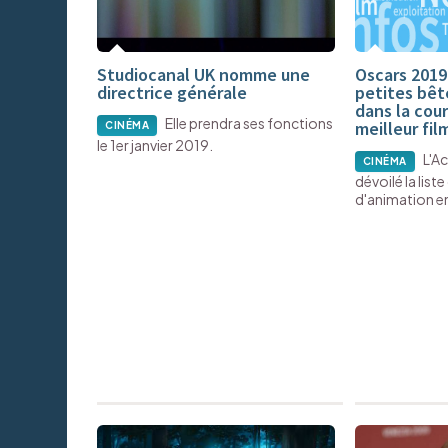
Studiocanal UK nomme une
Oscars 2019 
directrice générale
petites bêt
dans la cour
Elle prendra ses fonctions
meilleur fil
CINÉMA
le 1er janvier 2019.
L'A
CINÉMA
dévoilé la liste
d'animation en