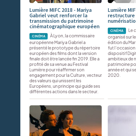
Lumière MIFC 2018 - Mariya
Lumière MIF
Gabriel veut renforcer la
restructure 
transmission du patrimoine
numérisati
cinématographique européen
Le 
CINÉMA
À Lyon, la commissaire
organisé sur le
CINÉMA
européenne Mariya Gabriel a
édition du Mar
présenté le prototype du répertoire
fut l’occasion 
européen des films dont la version
dispositif Digi
finale doit être lancée fin 2019. Elle a
ambitieux de 
profité de sa venue au Festival
patrimoine po
Lumière pour réaffirmer son
année et qui s
engagement pour la Culture, vecteur
2020.
des valeurs qui unissent les
Européens, un principe qui guide ses
différentes actions dans le secteur.