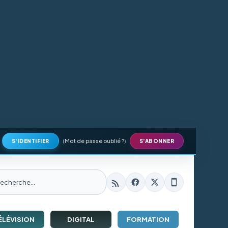
(
Mot de passe oublié ?
)
S'IDENTIFIER
S'ABONNER
ÉLÉVISION
DIGITAL
FORMATION