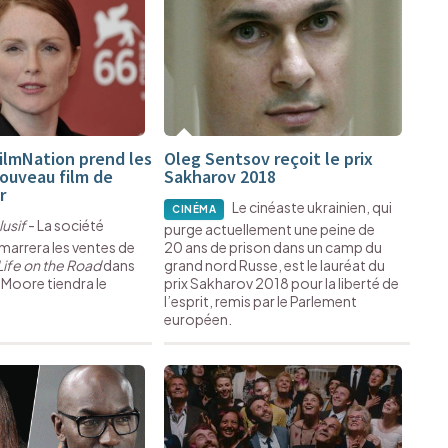
FilmNation prend les
Oleg Sentsov reçoit le prix
ouveau film de
Sakharov 2018
r
Le cinéaste ukrainien, qui
CINÉMA
lusif
- La société
purge actuellement une peine de
marrera les ventes de
20 ans de prison dans un camp du
 Life on the Road
dans
grand nord Russe, est le lauréat du
e Moore tiendra le
prix Sakharov 2018 pour la liberté de
l’esprit, remis par le Parlement
européen.