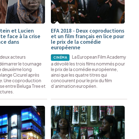
tein et Lucien
EFA 2018 - Deux coproductions
e face à la crise
et un film français en lice pour
nce dans
le prix de la comédie
européenne
 deux acteurs
La European Film Academy
CINÉMA
 démarrer le tournage
a dévoilé les trois films nommés pour
le deuxième long
le prix de la comédie européenne,
lange Cicurel après
ainsi que les quatre titres qui
e
. Une coproduction
concourent pour le prix du film
se entre Beluga Tree et
d’animation européen.
ictures.