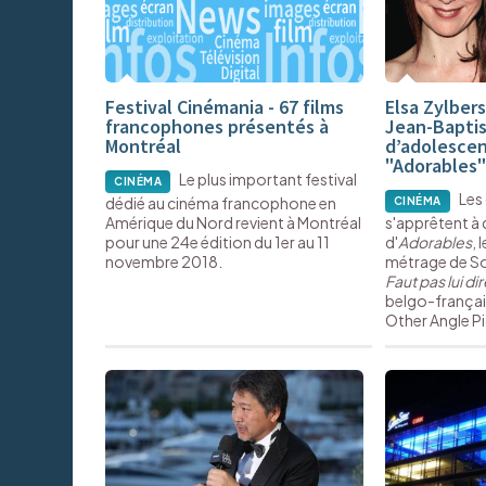
Festival Cinémania - 67 films
Elsa Zylbers
francophones présentés à
Jean-Baptist
Montréal
d’adolesce
"Adorables"
Le plus important festival
CINÉMA
Les
dédié au cinéma francophone en
CINÉMA
Amérique du Nord revient à Montréal
s'apprêtent à
pour une 24e édition du 1er au 11
d'
Adorables
, 
novembre 2018.
métrage de So
Faut pas lui dir
belgo-françai
Other Angle P