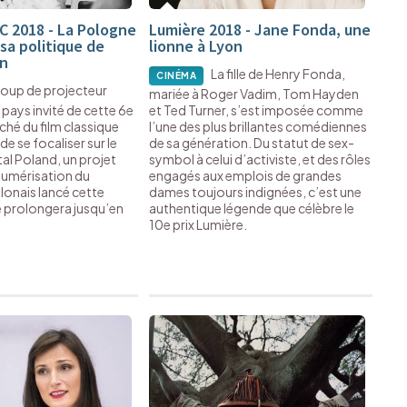
C 2018 - La Pologne
Lumière 2018 - Jane Fonda, une
sa politique de
lionne à Lyon
on
La fille de Henry Fonda,
CINÉMA
coup de projecteur
mariée à Roger Vadim, Tom Hayden
 pays invité de cette 6e
et Ted Turner, s’est imposée comme
ché du film classique
l’une des plus brillantes comédiennes
de se focaliser sur le
de sa génération. Du statut de sex-
tal Poland, un projet
symbol à celui d’activiste, et des rôles
numérisation du
engagés aux emplois de grandes
lonais lancé cette
dames toujours indignées, c’est une
e prolongera jusqu’en
authentique légende que célèbre le
10e prix Lumière.