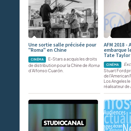
Une sortie salle précisée pour
AFM 2018 - 
"Roma" en Chine
embarque le
Tate Taylor
E-Stars a acquis les droits
CINÉMA
Exc
de distribution pour la Chine de
Roma
CINÉMA
d’Alfonso Cuarón.
Stuart Ford p
de l'American 
Los Angeles le
réalisateur de