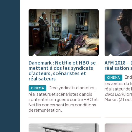
Danemark : Netflix et HBO se
AFM 2018 – 
mettent à dos les syndicats
réalisation
d'acteurs, scénaristes et
End
réalisateurs
CINÉMA
les ventes du 1
Des syndicats d'acteurs,
réalisateur de 
CINÉMA
réalisateurs et scénaristes danois
dans Lion
), lo
sont entrés en guerre contre HBO et
Market (31 oc
Netflix concernant leurs conditions
de rémunération.