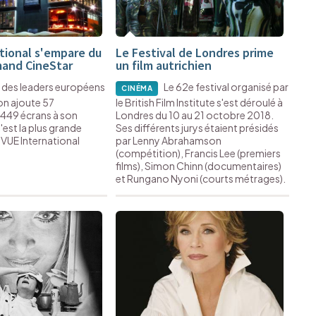
tional s'empare du
Le Festival de Londres prime
emand CineStar
un film autrichien
n des leaders européens
Le 62e festival organisé par
CINÉMA
ion ajoute 57
le British Film Institute s'est déroulé à
 449 écrans à son
Londres du 10 au 21 octobre 2018.
'est la plus grande
Ses différents jurys étaient présidés
 VUE International
par Lenny Abrahamson
(compétition), Francis Lee (premiers
films), Simon Chinn (documentaires)
et Rungano Nyoni (courts métrages).