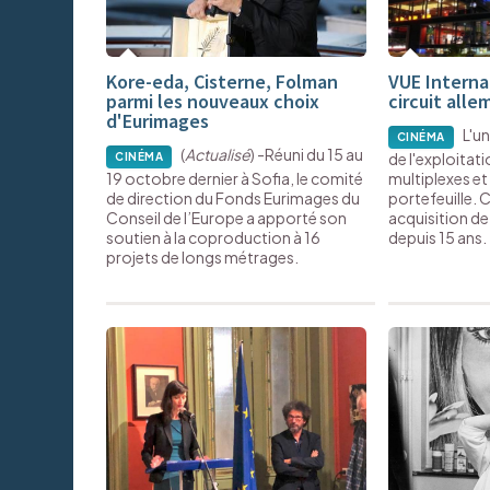
Kore-eda, Cisterne, Folman
VUE Interna
parmi les nouveaux choix
circuit all
d'Eurimages
L'u
CINÉMA
(
Actualisé
) -Réuni du 15 au
de l'exploitat
CINÉMA
19 octobre dernier à Sofia, le comité
multiplexes et
de direction du Fonds Eurimages du
portefeuille. C
Conseil de l’Europe a apporté son
acquisition de
soutien à la coproduction à 16
depuis 15 ans.
projets de longs métrages.