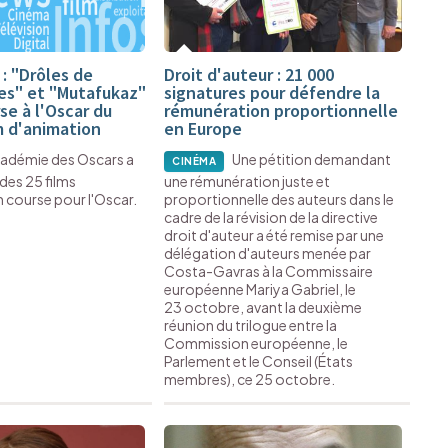
: "Drôles de
Droit d'auteur : 21 000
es" et "Mutafukaz"
signatures pour défendre la
se à l'Oscar du
rémunération proportionnelle
m d'animation
en Europe
cadémie des Oscars a
Une pétition demandant
CINÉMA
 des 25 films
une rémunération juste et
 course pour l'Oscar.
proportionnelle des auteurs dans le
cadre de la révision de la directive
droit d'auteur a été remise par une
délégation d'auteurs menée par
Costa-Gavras à la Commissaire
européenne Mariya Gabriel, le
23 octobre, avant la deuxième
réunion du trilogue entre la
Commission européenne, le
Parlement et le Conseil (États
membres), ce 25 octobre.