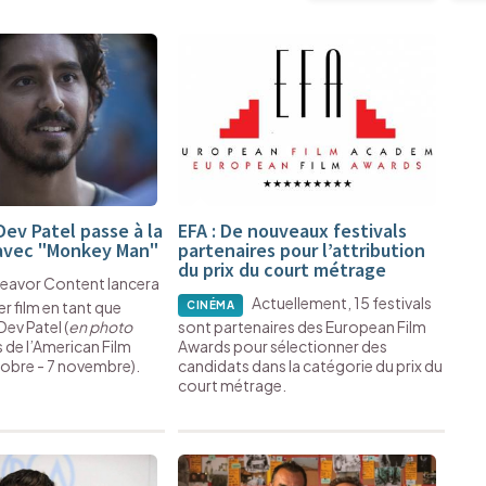
Dev Patel passe à la
EFA : De nouveaux festivals
 avec "Monkey Man"
partenaires pour l’attribution
du prix du court métrage
eavor Content lancera
Actuellement, 15 festivals
er film en tant que
CINÉMA
Dev Patel (
en photo
sont partenaires des European Film
rs de l’American Film
Awards pour sélectionner des
tobre - 7 novembre).
candidats dans la catégorie du prix du
court métrage.