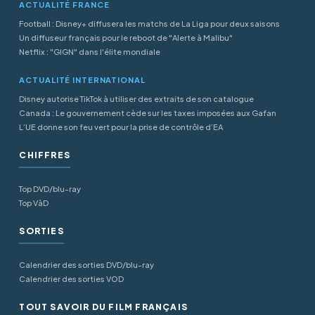
ACTUALITÉ FRANCE
Football : Disney+ diffusera les matchs de La Liga pour deux saisons
Un diffuseur français pour le reboot de "Alerte à Malibu"
Netflix : "GIGN" dans l'élite mondiale
ACTUALITÉ INTERNATIONAL
Disney autorise TikTok à utiliser des extraits de son catalogue
Canada : Le gouvernement cède sur les taxes imposées aux Gafan
L’UE donne son feu vert pour la prise de contrôle d’EA
CHIFFRES
Top DVD/blu-ray
Top VàD
SORTIES
Calendrier des sorties DVD/blu-ray
Calendrier des sorties VOD
TOUT SAVOIR DU FILM FRANÇAIS