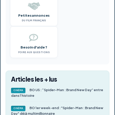
Petites annonces
DU FILM FRANÇAIS
Besoin d'aide ?
FOIRE AUX QUESTIONS
Articles les + lus
BO US : “Spider-Man : Brand New Day” entre
CINÉMA
dans l’histoire
BO 1er week-end : "Spider-Man : Brand New
CINÉMA
Day" déjà multimillionnaire