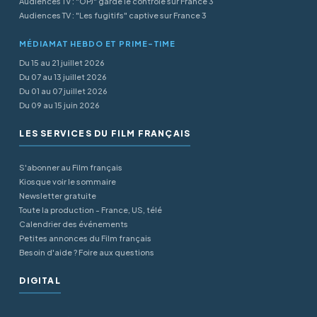
Audiences TV : "OPJ" garde le contrôle sur France 3
Audiences TV : "Les fugitifs" captive sur France 3
MÉDIAMAT HEBDO ET PRIME-TIME
Du 15 au 21 juillet 2026
Du 07 au 13 juillet 2026
Du 01 au 07 juillet 2026
Du 09 au 15 juin 2026
LES SERVICES DU FILM FRANÇAIS
S'abonner au Film français
Kiosque voir le sommaire
Newsletter gratuite
Toute la production - France, US, télé
Calendrier des événements
Petites annonces du Film français
Besoin d'aide ? Foire aux questions
DIGITAL