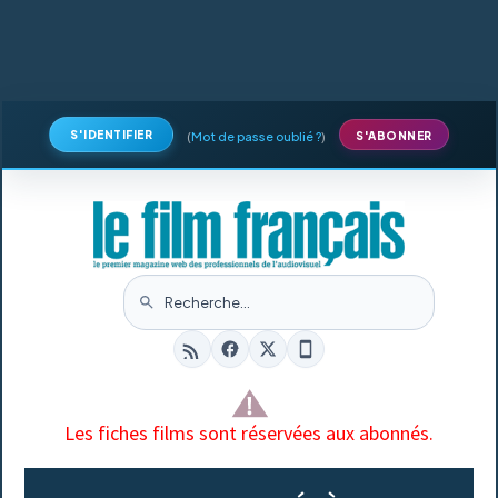
S'IDENTIFIER
(
Mot de passe oublié ?
)
S'ABONNER
Les fiches films sont réservées aux abonnés.