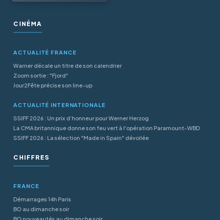
CINÉMA
ACTUALITÉ FRANCE
Warner décale un titre de son calendrier
Zoom sortie : "Fjord"
Jour2Fête précise son line-up
ACTUALITÉ INTERNATIONALE
SSIFF 2026 : Un prix d’honneur pour Werner Herzog
La CMA britannique donne son feu vert à l'opération Paramount-WBD
SSIFF 2026 : La sélection "Made in Spain" dévoilée
CHIFFRES
FRANCE
Démarrages 14h Paris
BO au dimanche soir
BO nouveautés au dimanche soir