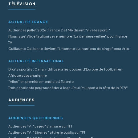
TÉLÉVISION
ACTUALITÉ FRANCE
Audiences juillet 2026 : France 2 et M6 disent "vive le sport !"
[Tournage] Alice Taglioni se remémore "La dernière veillée" pour France
TV
Guillaume Gallienne devient "L’homme au manteau de singe" pour Arte
ACTUALITÉ INTERNATIONAL
Droits sportifs : Canal+ diffusera les coupes d’Europe de football en
Afrique subsaharienne
"Alice" en première mondiale à Toronto
Trois candidats pour succéder à Jean-Paul Philippot à la tête de la RTBF
AUDIENCES
AUDIENCES QUOTIDIENNES
Audiences TV : "Le jeu" s'amuse sur TF1
Audiences TV : "Sirènes" attire le public sur TF1