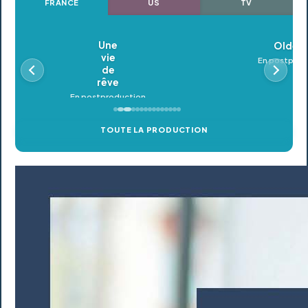
FRANCE
US
TV
Oldeupe
En postproduction
TOUTE LA PRODUCTION