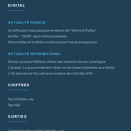
DIGITAL
ACTUALITÉ FRANCE
Un diffuseur français pour le reboot de "Alerte à Malibu"
Netflix : "GIGN" dans l'élite mondiale
Prime Video et la filière cinéma jouent les prolongations
ACTUALITÉ INTERNATIONAL
Disney autorise TikTok à utiliser des extraits de son catalogue
Canada : Le gouvernement cède sur les taxes imposées aux Gafan
L’UE donne son feu vert pour la prise de contrôle d’EA
CHIFFRES
Top DVD/blu-ray
Top VàD
SORTIES
Calendrier des sorties DVD/blu-ray