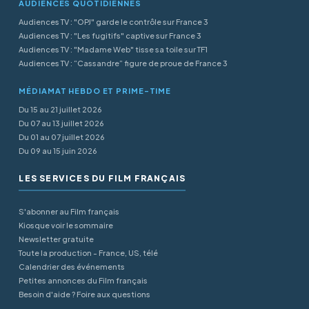
AUDIENCES QUOTIDIENNES
Audiences TV : "OPJ" garde le contrôle sur France 3
Audiences TV : "Les fugitifs" captive sur France 3
Audiences TV : "Madame Web" tisse sa toile sur TF1
Audiences TV : “Cassandre” figure de proue de France 3
MÉDIAMAT HEBDO ET PRIME-TIME
Du 15 au 21 juillet 2026
Du 07 au 13 juillet 2026
Du 01 au 07 juillet 2026
Du 09 au 15 juin 2026
LES SERVICES DU FILM FRANÇAIS
S'abonner au Film français
Kiosque voir le sommaire
Newsletter gratuite
Toute la production - France, US, télé
Calendrier des événements
Petites annonces du Film français
Besoin d'aide ? Foire aux questions