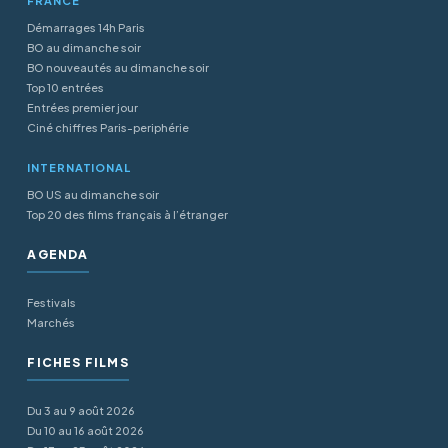
FRANCE
Démarrages 14h Paris
BO au dimanche soir
BO nouveautés au dimanche soir
Top 10 entrées
Entrées premier jour
Ciné chiffres Paris-periphérie
INTERNATIONAL
BO US au dimanche soir
Top 20 des films français à l’étranger
AGENDA
Festivals
Marchés
FICHES FILMS
Du 3 au 9 août 2026
Du 10 au 16 août 2026