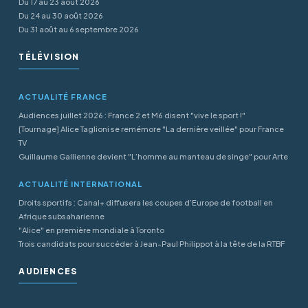
Du 17 au 23 août 2026
Du 24 au 30 août 2026
Du 31 août au 6 septembre 2026
TÉLÉVISION
ACTUALITÉ FRANCE
Audiences juillet 2026 : France 2 et M6 disent "vive le sport !"
[Tournage] Alice Taglioni se remémore "La dernière veillée" pour France
TV
Guillaume Gallienne devient "L’homme au manteau de singe" pour Arte
ACTUALITÉ INTERNATIONAL
Droits sportifs : Canal+ diffusera les coupes d’Europe de football en
Afrique subsaharienne
"Alice" en première mondiale à Toronto
Trois candidats pour succéder à Jean-Paul Philippot à la tête de la RTBF
AUDIENCES