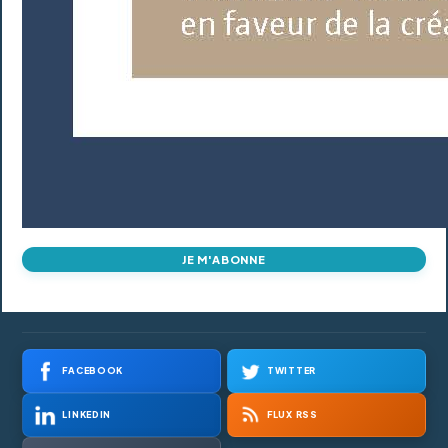
JE M'ABONNE
FACEBOOK
TWITTER
LINKEDIN
FLUX RSS