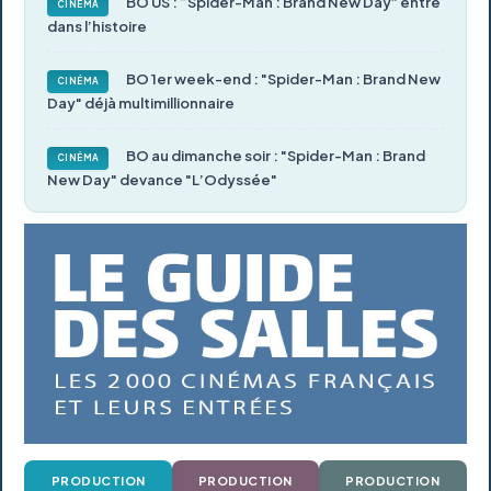
BO US : “Spider-Man : Brand New Day” entre
CINÉMA
dans l’histoire
BO 1er week-end : "Spider-Man : Brand New
CINÉMA
Day" déjà multimillionnaire
BO au dimanche soir : "Spider-Man : Brand
CINÉMA
New Day" devance "L’Odyssée"
PRODUCTION
PRODUCTION
PRODUCTION