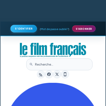
S'IDENTIFIER
(
Mot de passe oublié ?
)
S'ABONNER