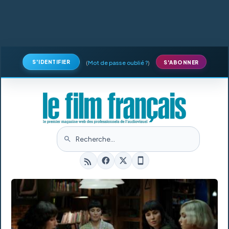
S'IDENTIFIER
(
Mot de passe oublié ?
)
S'ABONNER