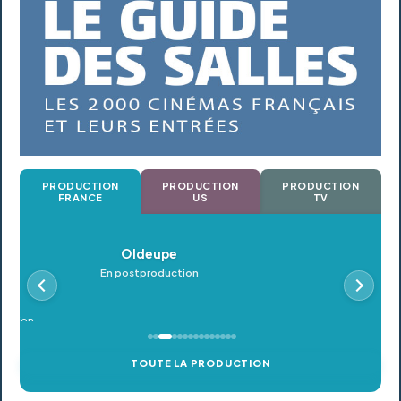
PRODUCTION
PRODUCTION
PRODUCTION
FRANCE
US
TV
Oldeupe
Petro
En postproduction
En postpro
TOUTE LA PRODUCTION