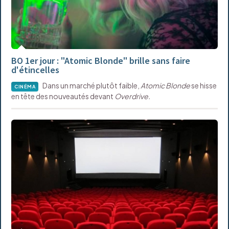
BO 1er jour : "Atomic Blonde" brille sans faire
d'étincelles
Dans un marché plutôt faible,
Atomic Blonde
se hisse
CINÉMA
en tête des nouveautés devant
Overdrive.