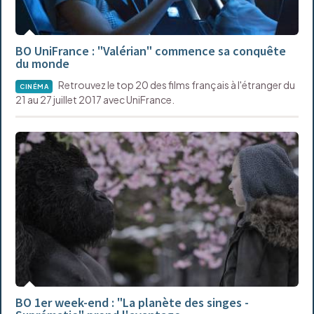
BO UniFrance : "Valérian" commence sa conquête
du monde
Retrouvez le top 20 des films français à l'étranger du
CINÉMA
21 au 27 juillet 2017 avec UniFrance.
BO 1er week-end : "La planète des singes -