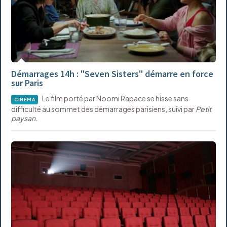
Démarrages 14h : "Seven Sisters" démarre en force
sur Paris
Le film porté par Noomi Rapace se hisse sans
CINÉMA
difficulté au sommet des démarrages parisiens, suivi par
Petit
paysan.