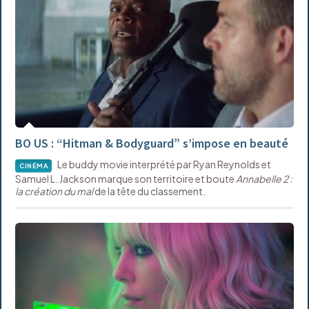
BO US : “Hitman & Bodyguard” s’impose en beauté
Le buddy movie interprété par Ryan Reynolds et
CINÉMA
Samuel L. Jackson marque son territoire et boute
Annabelle 2 :
la création du mal
de la tête du classement.