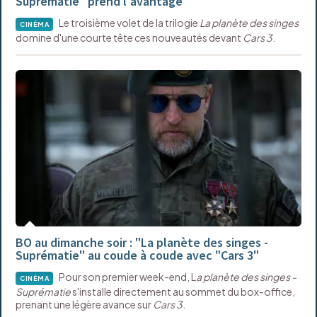
Suprématie" prend l'avantage
Le troisième volet de la trilogie
La planète des singes
CINÉMA
domine d'une courte tête ces nouveautés devant
Cars 3
.
BO au dimanche soir : "La planète des singes -
Suprématie" au coude à coude avec "Cars 3"
Pour son premier week-end, L
a planète des singes -
CINÉMA
Suprématie
s'installe directement au sommet du box-office,
prenant une légère avance sur
Cars 3
.