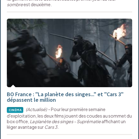
sombre
est deuxième.
BO France : "La planète des singes..." et "Cars 3"
dépassent le million
(Actualisé)
- Pour leur première semaine
CINÉMA
d'exploitation, les deux films jouent des coudes au sommet du
box office,
La planète des singes - Suprématie
affichant un
léger avantage sur
Cars 3.