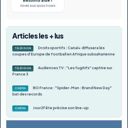
Besoin d'aide ?
FOIRE AUX QUESTIONS
Articles les + lus
Droits sportifs : Canal+ diffusera les
TÉLÉVISION
coupes d’Europe de football en Afrique subsaharienne
Audiences TV : "Les fugitifs" captive sur
TÉLÉVISION
France 3
BO France : "Spider-Man : Brand New Day"
CINÉMA
bat des records
Jour2Fête précise son line-up
CINÉMA