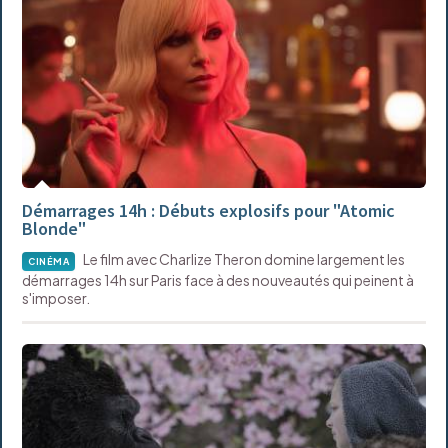
Démarrages 14h : Débuts explosifs pour "Atomic
Blonde"
Le film avec Charlize Theron domine largement les
CINÉMA
démarrages 14h sur Paris face à des nouveautés qui peinent à
s'imposer.