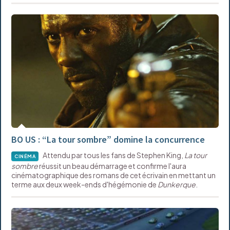
BO US : “La tour sombre” domine la concurrence
Attendu par tous les fans de Stephen King,
La tour
CINÉMA
sombre
réussit un beau démarrage et confirme l'aura
cinématographique des romans de cet écrivain en mettant un
terme aux deux week-ends d'hégémonie de
Dunkerque
.