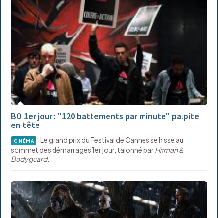
BO 1er jour : "120 battements par minute" palpite
en tête
Le grand prix du Festival de Cannes se hisse au
CINÉMA
sommet des démarrages 1er jour, talonné par
Hitman &
Bodyguard
.