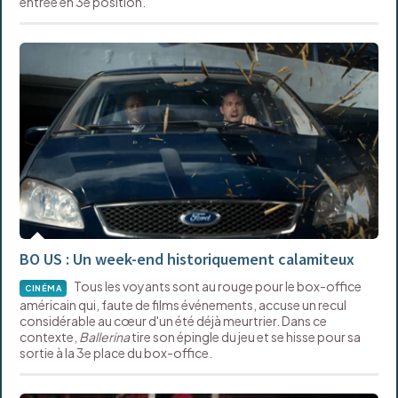
entrée en 3e position.
BO US : Un week-end historiquement calamiteux
Tous les voyants sont au rouge pour le box-office
CINÉMA
américain qui, faute de films événements, accuse un recul
considérable au cœur d'un été déjà meurtrier. Dans ce
contexte,
Ballerina
tire son épingle du jeu et se hisse pour sa
sortie à la 3e place du box-office.