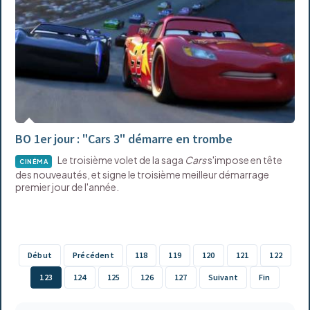
BO 1er jour : "Cars 3" démarre en trombe
Le troisième volet de la saga
Cars
s'impose en tête
CINÉMA
des nouveautés, et signe le troisième meilleur démarrage
premier jour de l'année.
Début
Précédent
118
119
120
121
122
123
124
125
126
127
Suivant
Fin