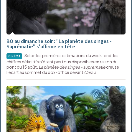
BO au dimanche soir : "La planète des singes -
Suprématie" s'affirme en tête
Selon les premières estimations du week-end, les
CINÉMA
chiffres définitifs n’étant pas tous disponibles en raison du
pont du 15 août,
La planète des singes - suprématie
creuse
l’écart au sommet du box-office devant
Cars 3
.