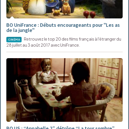
BO UniFrance : Débuts encourageants pour "Les as
de la jungle"
Retrouvez le top 20 des films français à l'étranger du
CINÉMA
28 juillet au 3 août 2017 avec UniFrance.
BO US : “Annabelle 2” détrône “La tour sombre”