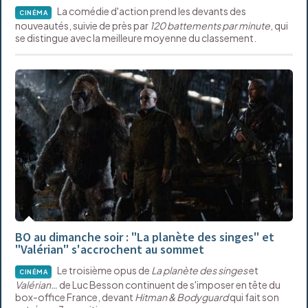
La comédie d'action prend les devants des
CINÉMA
nouveautés, suivie de près par
120 battements par minute
, qui
se distingue avec la meilleure moyenne du classement.
BO au dimanche soir : "La planète des singes" et
"Valérian" s'accrochent au sommet
Le troisième opus de
La planète des singes
et
CINÉMA
Valérian…
de Luc Besson continuent de s'imposer en tête du
box-office France, devant
Hitman & Bodyguard
qui fait son