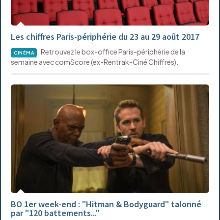
Les chiffres Paris-périphérie du 23 au 29 août 2017
Retrouvez le box-office Paris-périphérie de la
CINÉMA
semaine avec comScore (ex-Rentrak-Ciné Chiffres).
BO 1er week-end : "Hitman & Bodyguard" talonné
par "120 battements..."