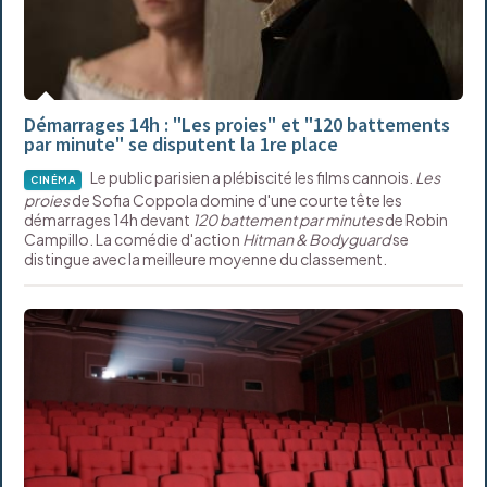
Démarrages 14h : "Les proies" et "120 battements
par minute" se disputent la 1re place
Le public parisien a plébiscité les films cannois.
Les
CINÉMA
proies
de Sofia Coppola domine d'une courte tête les
démarrages 14h devant
120 battement par minutes
de Robin
Campillo. La comédie d'action
Hitman & Bodyguard
se
distingue avec la meilleure moyenne du classement.