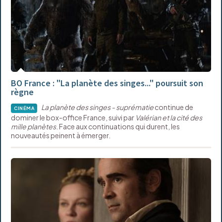
BO France : "La planète des singes..." poursuit son
règne
La planète des singes - suprématie
continue de
CINÉMA
dominer le box-office France, suivi par
Valérian et la cité des
mille planètes
. Face aux continuations qui durent, les
nouveautés peinent à émerger.