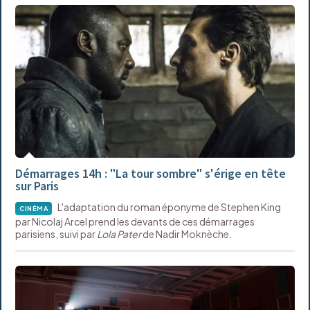
Démarrages 14h : "La tour sombre" s'érige en tête
sur Paris
L'adaptation du roman éponyme de Stephen King
CINÉMA
par Nicolaj Arcel prend les devants de ces démarrages
parisiens, suivi par
Lola Pater
de Nadir Moknèche.