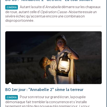
Autant la suite d'
Annabelle
démarre sur les chapeaux
CINÉMA
de roue, autant celle d'
Opération Casse-Noisette
essuie un
sévère échec qu'accentue encore une combinaison
disproportionnée.
BO 1er jour : "Annabelle 2" sème la terreur
Pour son retour sur grand écran, la poupée
CINÉMA
démoniaque fait trembler la concurrence et s’installe
largement en tête des nouveautés premier jour.
La tour