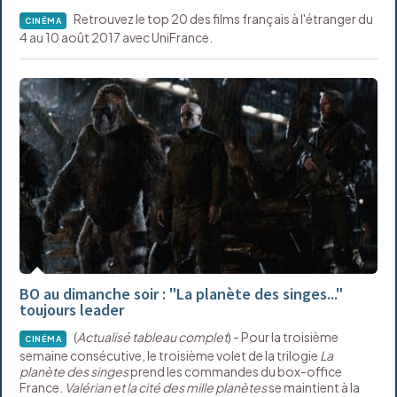
Retrouvez le top 20 des films français à l'étranger du
CINÉMA
4 au 10 août 2017 avec UniFrance.
BO au dimanche soir : "La planète des singes..."
toujours leader
(
Actualisé tableau complet
) - Pour la troisième
CINÉMA
semaine consécutive, le troisième volet de la trilogie
La
planète des singes
prend les commandes du box-office
France.
Valérian et la cité des mille planètes
se maintient à la