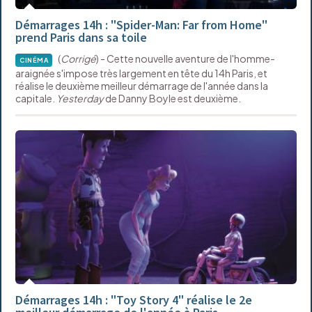
Démarrages 14h : "Spider-Man: Far from Home"
prend Paris dans sa toile
(
Corrigé
) - Cette nouvelle aventure de l'homme-
CINÉMA
araignée s'impose très largement en tête du 14h Paris, et
réalise le deuxième meilleur démarrage de l'année dans la
capitale.
Yesterday
de Danny Boyle est deuxième.
Démarrages 14h : "Toy Story 4" réalise le 2e