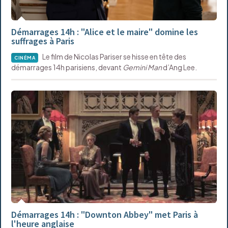
Démarrages 14h : "Alice et le maire" domine les
suffrages à Paris
Le film de Nicolas Pariser se hisse en tête des
CINÉMA
démarrages 14h parisiens, devant
Gemini Man
d’Ang Lee.
Démarrages 14h : "Downton Abbey" met Paris à
l'heure anglaise