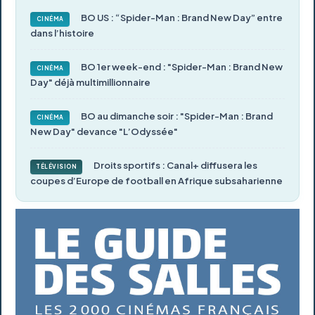
BO US : “Spider-Man : Brand New Day” entre
CINÉMA
dans l’histoire
BO 1er week-end : "Spider-Man : Brand New
CINÉMA
Day" déjà multimillionnaire
BO au dimanche soir : "Spider-Man : Brand
CINÉMA
New Day" devance "L’Odyssée"
Droits sportifs : Canal+ diffusera les
TÉLÉVISION
coupes d’Europe de football en Afrique subsaharienne