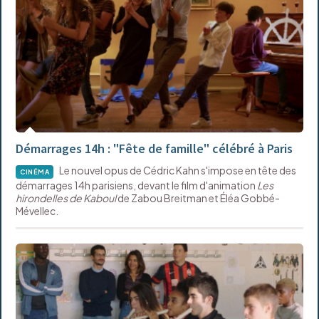
Démarrages 14h : "Fête de famille" célébré à Paris
Le nouvel opus de Cédric Kahn s'impose en tête des
CINÉMA
démarrages 14h parisiens, devant le film d'animation
Les
hirondelles de Kaboul
de Zabou Breitman et Éléa Gobbé-
Mévellec.