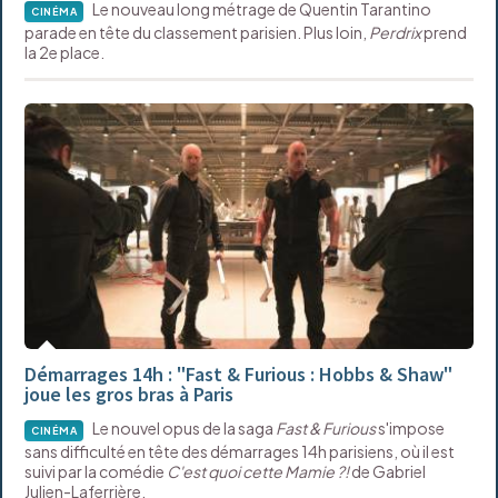
Le nouveau long métrage de Quentin Tarantino
CINÉMA
parade en tête du classement parisien. Plus loin,
Perdrix
prend
la 2e place.
Démarrages 14h : "Fast & Furious : Hobbs & Shaw"
joue les gros bras à Paris
Le nouvel opus de la saga
Fast & Furious
s'impose
CINÉMA
sans difficulté en tête des démarrages 14h parisiens, où il est
suivi par la comédie
C'est quoi cette Mamie ?!
de Gabriel
Julien-Laferrière.