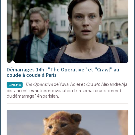
Démarrages 14h : "The Operative" et "Crawl" au
coude à coude à Paris
The Operative
de Yuval Adler et
Crawl
d'Alexandre Aja
CINÉMA
distancent les autres nouveautés de la semaine au sommet
du démarrage 14h parisien.