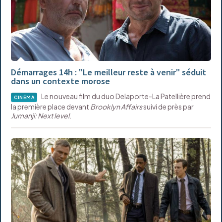
Démarrages 14h : "Le meilleur reste à venir" séduit
dans un contexte morose
Le nouveau film du duo Delaporte-La Patellière prend
CINÉMA
la première place devant
Brooklyn Affairs
suivi de près par
Jumanji: Next level
.