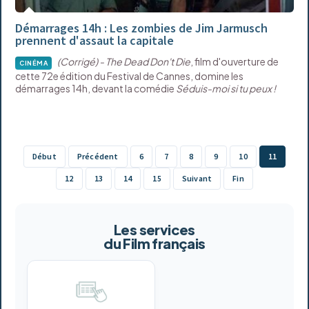
Démarrages 14h : Les zombies de Jim Jarmusch
prennent d'assaut la capitale
(Corrigé) - The Dead Don't Die
, film d'ouverture de
CINÉMA
cette 72e édition du Festival de Cannes, domine les
démarrages 14h, devant la comédie
Séduis-moi si tu peux !
Début
Précédent
6
7
8
9
10
11
12
13
14
15
Suivant
Fin
Les services
du Film français