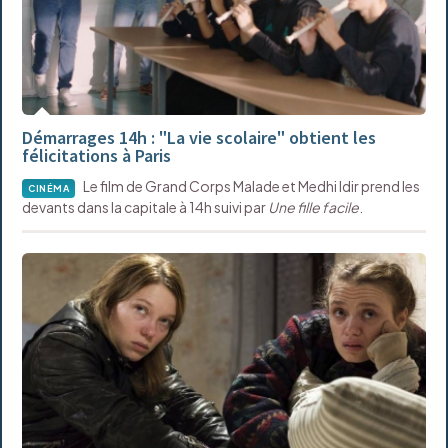
Démarrages 14h : "La vie scolaire" obtient les
félicitations à Paris
Le film de Grand Corps Malade et Medhi Idir prend les
CINÉMA
devants dans la capitale à 14h suivi par
Une fille facile
.