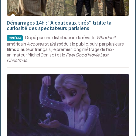
Démarrages 14h : "A couteaux tirés" titille la
curiosité des spectateurs parisiens
Dopé par une distribution de rêve, le
Whodunit
CINÉMA
américain
A couteaux tirés
séduit le public, suivi par plusieurs
films d’auteur français, le premier long métrage de l'ex-
animateur Michel Denisot et le
Feel Good Movie
Last
Christmas
.