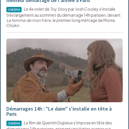
meilleur démarrage de l'année à Paris
Le 4e volet de
Toy Story
par Josh Cooley s'installe
CINÉMA
très largement au sommet du démarrage 14h parisien, devant
La femme de mon frère
, le premier long métrage de Monia
Chokri.
Démarrages 14h : "Le daim" s'installe en tête à
Paris
Le film de Quentin Dupieux s'impose en tête des
CINÉMA
démarrages 14h parisiens, prenant une légère avance sur