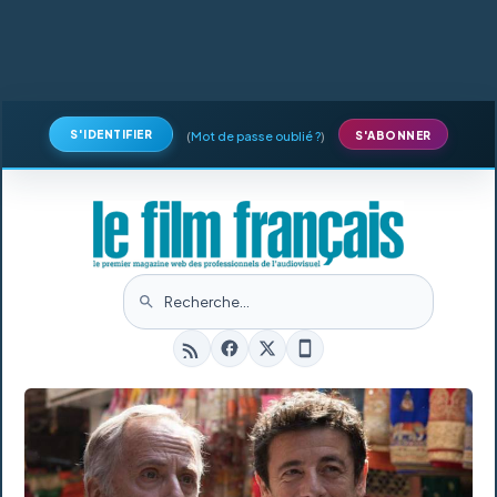
S'IDENTIFIER
(
Mot de passe oublié ?
)
S'ABONNER