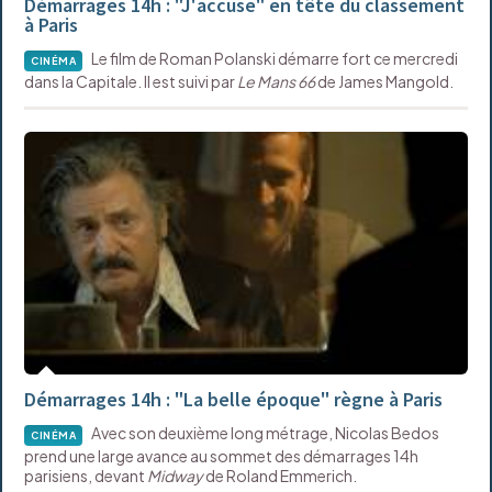
Démarrages 14h : "J'accuse" en tête du classement
à Paris
Le film de Roman Polanski démarre fort ce mercredi
CINÉMA
dans la Capitale. Il est suivi par
Le Mans 66
de James Mangold.
Démarrages 14h : "La belle époque" règne à Paris
Avec son deuxième long métrage, Nicolas Bedos
CINÉMA
prend une large avance au sommet des démarrages 14h
parisiens, devant
Midway
de Roland Emmerich.