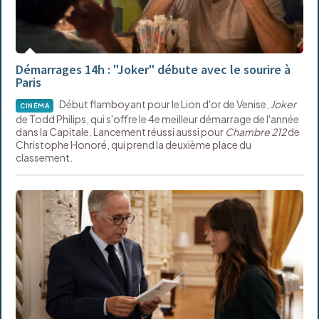
Démarrages 14h : "Joker" débute avec le sourire à
Paris
Début flamboyant pour le Lion d'or de Venise,
Joker
CINÉMA
de Todd Philips, qui s'offre le 4e meilleur démarrage de l'année
dans la Capitale. Lancement réussi aussi pour
Chambre 212
de
Christophe Honoré, qui prend la deuxième place du
classement.