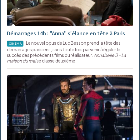
Démarrages 14h : "Anna" s'élance en tête à Paris
Le nouvel opus de Luc Besson prend la tête des
CINÉMA
démarrages parisiens, sans toutefois parvenir à égaler le
succès des précédents films du réalisateur.
Annabelle 3 - La
maison du mal
se classe deuxième.