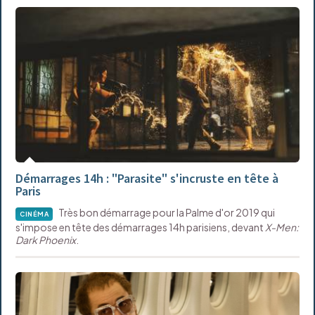
Démarrages 14h : "Parasite" s'incruste en tête à
Paris
Très bon démarrage pour la Palme d'or 2019 qui
CINÉMA
s'impose en tête des démarrages 14h parisiens, devant
X-Men:
Dark Phoenix
.