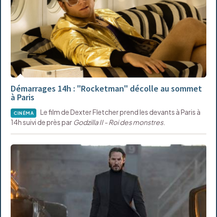
Démarrages 14h : "Rocketman" décolle au sommet
à Paris
Le film de Dexter Fletcher prend les devants à Paris à
CINÉMA
14h suivi de près par
Godzilla II - Roi des monstres
.