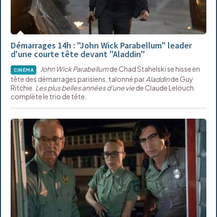
Démarrages 14h : "John Wick Parabellum" leader
d'une courte tête devant "Aladdin"
John Wick Parabellum
de Chad Stahelski se hisse en
CINÉMA
tête des démarrages parisiens, talonné par
Aladdin
de Guy
Ritchie.
Les plus belles années d'une vie
de Claude Lelouch
complète le trio de tête.