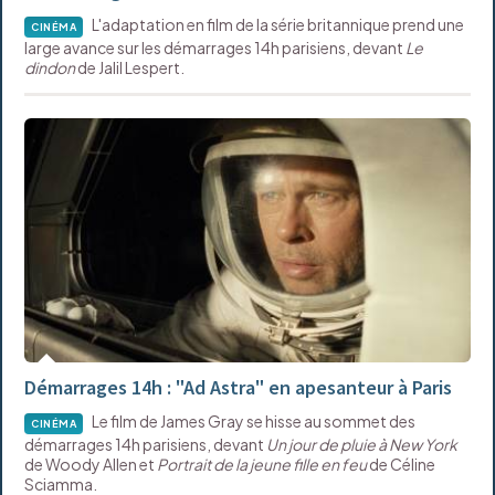
L'adaptation en film de la série britannique prend une
CINÉMA
large avance sur les démarrages 14h parisiens, devant
Le
dindon
de Jalil Lespert.
Démarrages 14h : "Ad Astra" en apesanteur à Paris
Le film de James Gray se hisse au sommet des
CINÉMA
démarrages 14h parisiens, devant
Un jour de pluie à New York
de Woody Allen et
Portrait de la jeune fille en feu
de Céline
Sciamma.