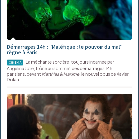
Démarrages 14h : "Maléfique : le pouvoir du mal"
règne à Paris
La méchante sorcière, toujours incarnée par
CINÉMA
Angelina Jolie, trône au sommet des démarrages 14h
parisiens, devant
Matthias & Maxime
, le nouvel opus de Xavier
Dolan.