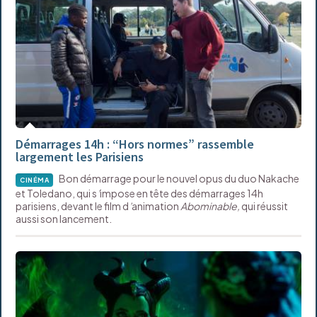
Démarrages 14h : “Hors normes” rassemble
largement les Parisiens
Bon démarrage pour le nouvel opus du duo Nakache
CINÉMA
et Toledano, qui s
’
impose en tête des démarrages 14h
parisiens, devant le film d
’
animation
Abominable,
qui réussit
aussi son lancement.