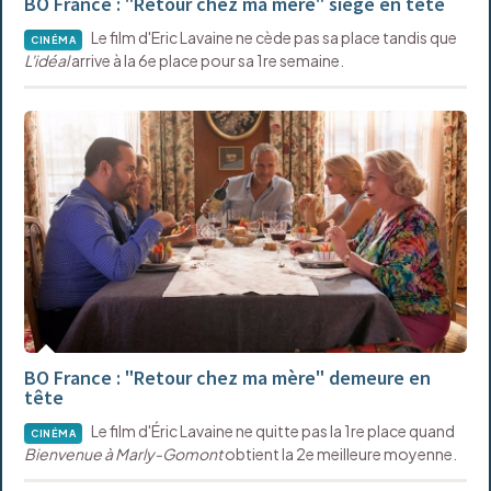
BO France : "Retour chez ma mère" siège en tête
Le film d'Eric Lavaine ne cède pas sa place tandis que
CINÉMA
L'idéal
arrive à la 6e place pour sa 1re semaine.
BO France : "Retour chez ma mère" demeure en
tête
Le film d'Éric Lavaine ne quitte pas la 1re place quand
CINÉMA
Bienvenue à Marly-Gomont
obtient la 2e meilleure moyenne.