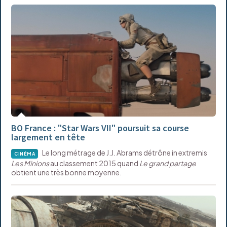
BO France : "Star Wars VII" poursuit sa course
largement en tête
Le long métrage de J.J. Abrams détrône in extremis
CINÉMA
Les Minions
au classement 2015 quand
Le grand partage
obtient une très bonne moyenne.