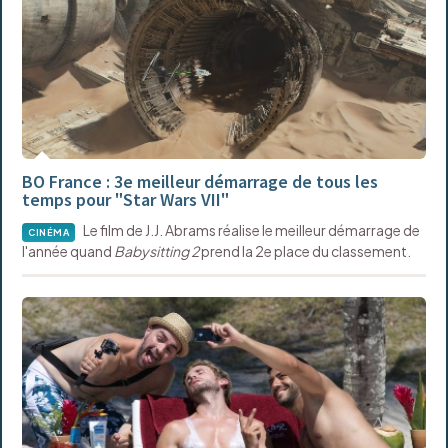
BO France : 3e meilleur démarrage de tous les
temps pour "Star Wars VII"
Le film de J.J. Abrams réalise le meilleur démarrage de
CINÉMA
l'année quand
Babysitting 2
prend la 2e place du classement.