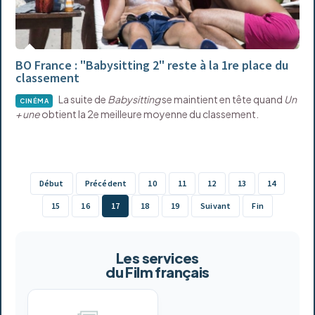
BO France : "Babysitting 2" reste à la 1re place du
classement
La suite de
Babysitting
se maintient en tête quand
Un
CINÉMA
+ une
obtient la 2e meilleure moyenne du classement.
Début
Précédent
10
11
12
13
14
15
16
17
18
19
Suivant
Fin
Les services
du Film français