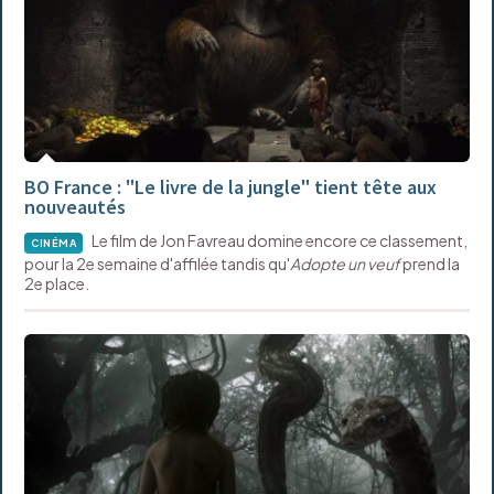
BO France : "Le livre de la jungle" tient tête aux
nouveautés
Le film de Jon Favreau domine encore ce classement,
CINÉMA
pour la 2e semaine d'affilée tandis qu'
Adopte un veuf
prend la
2e place.