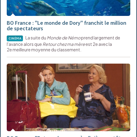
BO France : "Le monde de Dory" franchit le million
de spectateurs
La suite du
Monde de Némo
prend largement de
CINÉMA
l'avance alors que
Retour chez ma mère
est 2e avec la
2e meilleure moyenne du classement.