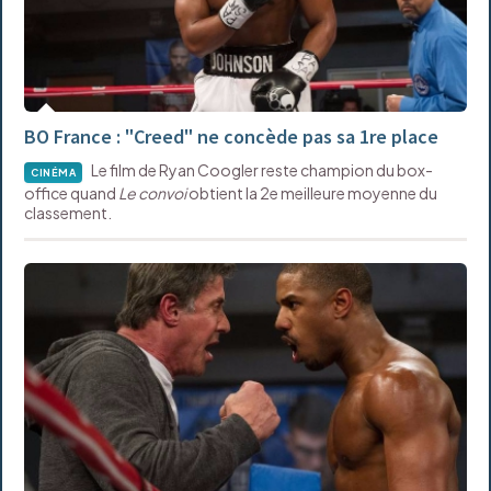
BO France : "Creed" ne concède pas sa 1re place
Le film de Ryan Coogler reste champion du box-
CINÉMA
office quand
Le convoi
obtient la 2e meilleure moyenne du
classement.