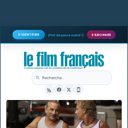
S'IDENTIFIER
(
Mot de passe oublié ?
)
S'ABONNER