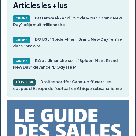
Articles les + lus
BO 1er week-end : "Spider-Man : Brand New
CINÉMA
Day" déjà multimillionnaire
BO US : “Spider-Man : Brand New Day” entre
CINÉMA
dans l’histoire
BO au dimanche soir : "Spider-Man : Brand
CINÉMA
New Day" devance "L’Odyssée"
Droits sportifs : Canal+ diffusera les
TÉLÉVISION
coupes d’Europe de football en Afrique subsaharienne