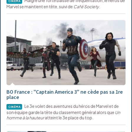
Malgré une forte baisse de fréquentation, le héros de
CINÉMA
Marvel se maintient en tête, suivi de
Café Society
.
BO France : "Captain America 3" ne cède pas sa 1re
place
Le 3e volet des aventures du héros de Marvel et de
CINÉMA
son équipe garde la tête du classement général alors que
Un
homme à la hauteur
atteint le 3e place du top.