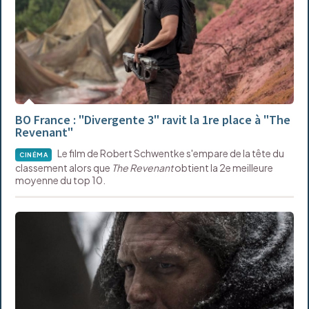
BO France : "Divergente 3" ravit la 1re place à "The
Revenant"
Le film de Robert Schwentke s'empare de la tête du
CINÉMA
classement alors que
The Revenant
obtient la 2e meilleure
moyenne du top 10.