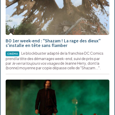
BO 1er week-end : "Shazam ! La rage des dieux"
s'installe en tête sans flamber
Le blockbuster adapté de la franchise DC Comics
CINÉMA
prend la tête des démarrages week-end, suivi de près par
par
Je verrai toujours vos visages
de Jeanne Herry, dont la
(bonne) moyenne par copie dépasse celle de "Shazam...".