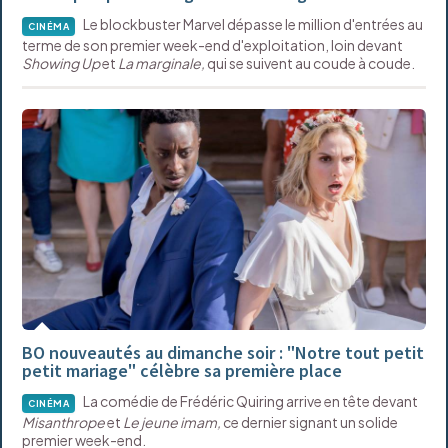
Le blockbuster Marvel dépasse le million d'entrées au
CINÉMA
terme de son premier week-end d'exploitation, loin devant
Showing Up
et
La marginale,
qui se suivent au coude à coude.
BO nouveautés au dimanche soir : "Notre tout petit
petit mariage" célèbre sa première place
La comédie de Frédéric Quiring arrive en tête devant
CINÉMA
Misanthrope
et
Le jeune imam,
ce dernier
signant un solide
premier week-end.