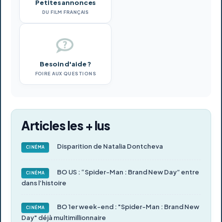
Petites annonces
DU FILM FRANÇAIS
Besoin d'aide ?
FOIRE AUX QUESTIONS
Articles les + lus
Disparition de Natalia Dontcheva
CINÉMA
BO US : “Spider-Man : Brand New Day” entre
CINÉMA
dans l’histoire
BO 1er week-end : "Spider-Man : Brand New
CINÉMA
Day" déjà multimillionnaire