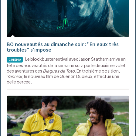
BO nouveautés au dimanche soir : "En eaux très
troubles" s'impose
Le blockbuster estival avec Jason Statham arrive en
CINÉMA
tête des nouveautés de la semaine suivi par le deuxième volet
des aventures des
Blagues de Toto.
En troisième position,
Yannick
, le nouveau film de Quentin Dupieux, effectue une
belle percée.