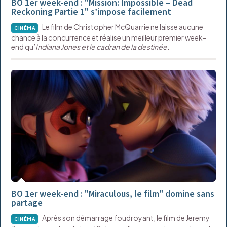
BO 1er week-end : "Mission: Impossible – Dead
Reckoning Partie 1" s’impose facilement
Le film de Christopher McQuarrie ne laisse aucune
CINÉMA
chance à la concurrence et réalise un meilleur premier week-
end qu’
Indiana Jones et le cadran de la destinée
.
BO 1er week-end : "Miraculous, le film" domine sans
partage
Après son démarrage foudroyant, le film de Jeremy
CINÉMA