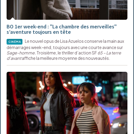
BO 1er week-end : "La chambre des merveilles"
s’aventure toujours en tête
Le nouvel opus de Lisa Azuelos conserve la main aux
CINÉMA
démarrages week-end, toujours avec une courte avance sur
Sage-homme.
Troisième, le thriller d’action SF
65 – La terre
d’avant
affiche la meilleure moyenne des nouveautés.