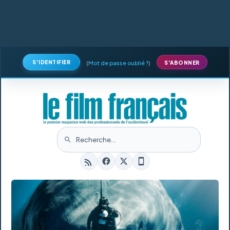
S'IDENTIFIER
(
Mot de passe oublié ?
)
S'ABONNER