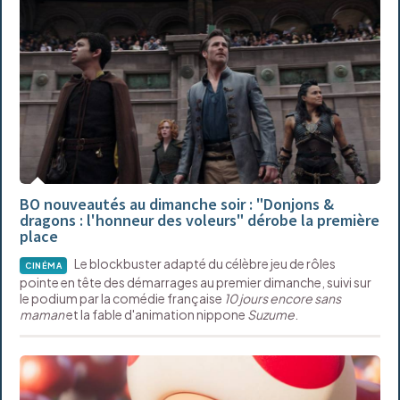
BO nouveautés au dimanche soir : "Donjons &
dragons : l'honneur des voleurs" dérobe la première
place
Le blockbuster adapté du célèbre jeu de rôles
CINÉMA
pointe en tête des démarrages au premier dimanche, suivi sur
le podium par la comédie française
10 jours encore sans
maman
et la fable d'animation nippone
Suzume
.