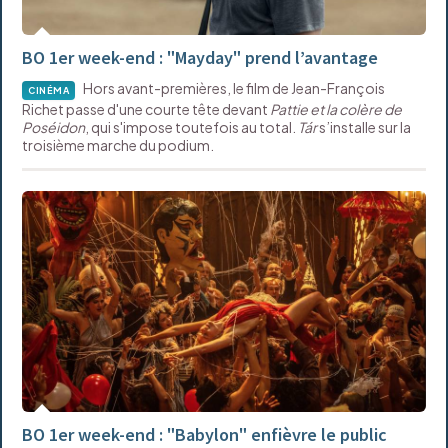
BO 1er week-end : "Mayday" prend l’avantage
Hors avant-premières, le film de Jean-François
CINÉMA
Richet passe d'une courte tête devant
Pattie et la colère de
Poséidon
, qui s'impose toutefois au total.
Tár
s’installe sur la
troisième marche du podium.
BO 1er week-end : "Babylon" enfièvre le public