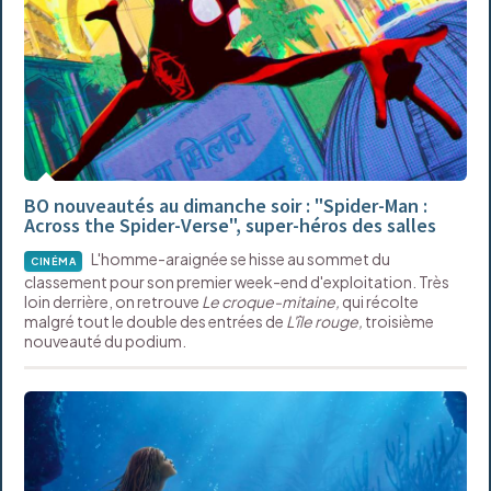
BO nouveautés au dimanche soir : "Spider-Man :
Across the Spider-Verse", super-héros des salles
L'homme-araignée se hisse au sommet du
CINÉMA
classement pour son premier week-end d'exploitation. Très
loin derrière, on retrouve
Le croque-mitaine,
qui récolte
malgré tout le double des entrées de
L'île rouge,
troisième
nouveauté du podium.