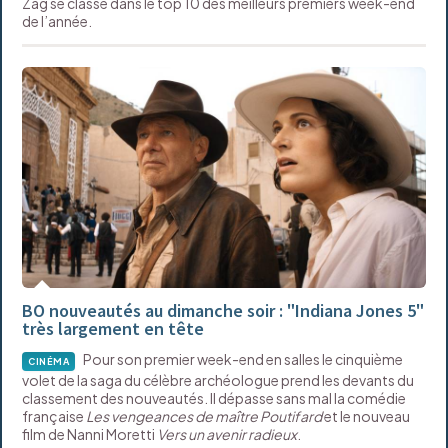
Zag se classe dans le top 10 des meilleurs premiers week-end
de l’année.
BO nouveautés au dimanche soir : "Indiana Jones 5"
très largement en tête
Pour son premier week-end en salles le cinquième
CINÉMA
volet de la saga du célèbre archéologue prend les devants du
classement des nouveautés. Il dépasse sans mal la comédie
française
Les v
engeances de maître Poutifard
et le nouveau
film de Nanni Moretti
Vers un avenir radieux
.