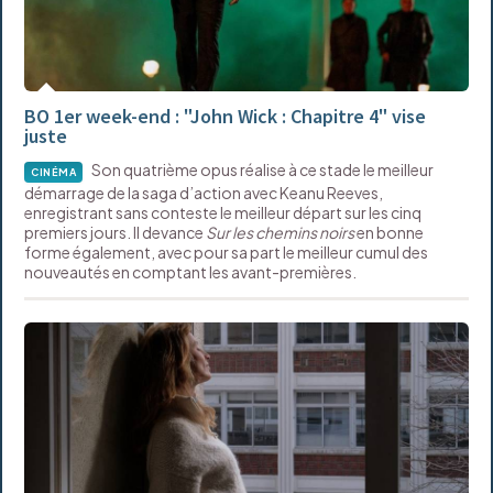
BO 1er week-end : "John Wick : Chapitre 4" vise
juste
Son quatrième opus réalise à ce stade le meilleur
CINÉMA
démarrage de la saga d’action avec Keanu Reeves,
enregistrant sans conteste le meilleur départ sur les cinq
premiers jours. Il devance
Sur les chemins noirs
en bonne
forme également, avec pour sa part le meilleur cumul des
nouveautés en comptant les avant-premières.