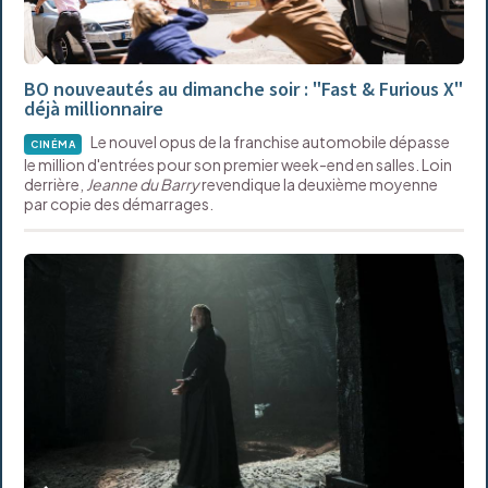
BO nouveautés au dimanche soir : "Fast & Furious X"
déjà millionnaire
Le nouvel opus de la franchise automobile dépasse
CINÉMA
le million d'entrées pour son premier week-end en salles. Loin
derrière,
Jeanne du Barry
revendique la deuxième moyenne
par copie des démarrages.