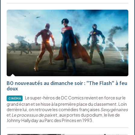
BO nouveautés au dimanche soir : "The Flash" à feu
doux
Le super-héros de DC Comics revient en force sur le
CINÉMA
grand écran et se hisse à la première place du classement. Loin
derrière lui, on retrouve les comédies françaises
Sexygénaires
et
Le processus de paix
et, aux portes du podium, le live de
Johnny Hallyday au Parc des Princes en 1993.