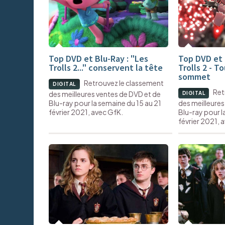
Top DVD et Blu-Ray : "Les
Top DVD et 
Trolls 2..." conservent la tête
Trolls 2 - 
sommet
Retrouvez le classement
DIGITAL
Ret
des meilleures ventes de DVD et de
DIGITAL
Blu-ray pour la semaine du 15 au 21
des meilleures
février 2021, avec GfK.
Blu-ray pour l
février 2021, 