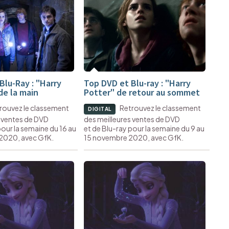
Blu-Ray : "Harry
Top DVD et Blu-ray : "Harry
de la main
Potter" de retour au sommet
rouvez le classement
Retrouvez le classement
DIGITAL
s ventes de DVD
des meilleures ventes de DVD
pour la semaine du 16 au
et de Blu-ray pour la semaine du 9 au
2020, avec GfK.
15 novembre 2020, avec GfK.