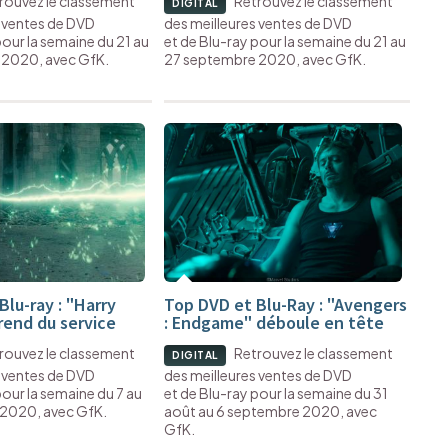
rouvez le classement
Retrouvez le classement
DIGITAL
s ventes de DVD
des meilleures ventes de DVD
pour la semaine du 21 au
et de Blu-ray pour la semaine du 21 au
 2020, avec GfK.
27 septembre 2020, avec GfK.
lu-ray : "Harry
Top DVD et Blu-Ray : "Avengers
rend du service
: Endgame" déboule en tête
rouvez le classement
Retrouvez le classement
DIGITAL
s ventes de DVD
des meilleures ventes de DVD
pour la semaine du 7 au
et de Blu-ray pour la semaine du 31
2020, avec GfK.
août au 6 septembre 2020, avec
GfK.