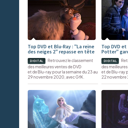
Top DVD et Blu-Ray : "La reine
Top DVD et 
des neiges 2" repasse en tête
Potter" gar
Retrouvez le classement
Ret
DIGITAL
DIGITAL
des meilleures ventes de DVD
des meilleure
et de Blu-ray pour la semaine du 23 au
et de Blu-ray 
29 novembre 2020, avec GfK.
22 novembre 