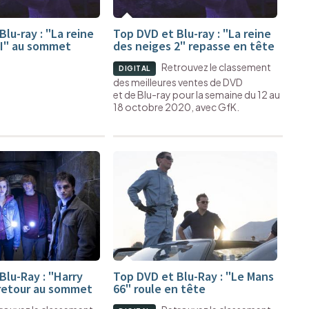
lu-ray : "La reine
Top DVD et Blu-ray : "La reine
II" au sommet
des neiges 2" repasse en tête
Retrouvez le classement
DIGITAL
des meilleures ventes de DVD
et de Blu-ray pour la semaine du 12 au
18 octobre 2020, avec GfK.
Blu-Ray : "Harry
Top DVD et Blu-Ray : "Le Mans
retour au sommet
66" roule en tête