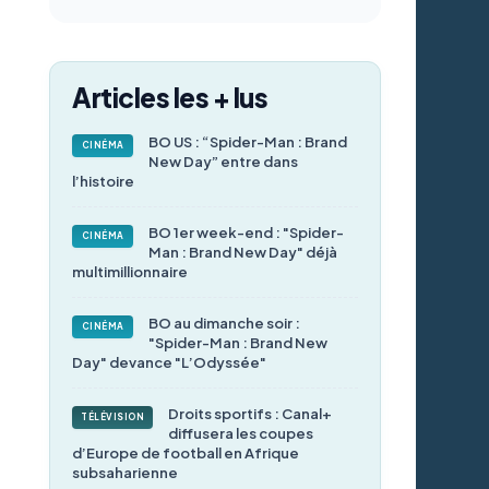
Articles les + lus
BO US : “Spider-Man : Brand
CINÉMA
New Day” entre dans
l’histoire
BO 1er week-end : "Spider-
CINÉMA
Man : Brand New Day" déjà
multimillionnaire
BO au dimanche soir :
CINÉMA
"Spider-Man : Brand New
Day" devance "L’Odyssée"
Droits sportifs : Canal+
TÉLÉVISION
diffusera les coupes
d’Europe de football en Afrique
subsaharienne