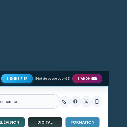
(
Mot de passe oublié ?
)
S'IDENTIFIER
S'ABONNER
ÉLÉVISION
DIGITAL
FORMATION