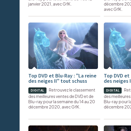
janvier 2021, avec GfK.
décembre 2020
avec GfK.
Top DVD et Blu-Ray : "La reine
Top DVD et B
des neiges II" tout schuss
des neiges I
Retrouvez le classement
Ret
DIGITAL
DIGITAL
des meilleures ventes de DVD et de
des meilleures
Blu-ray pour la semaine du 14 au 20
Blu-ray pour l
décembre 2020, avec GfK.
décembre 202