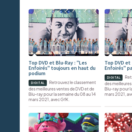
Top DVD et Blu-Ray : "Les
Top DVD et 
Enfoirés" toujours en haut du
Enfoirés" p
podium
Ret
DIGITAL
Retrouvez le classement
des meilleures
DIGITAL
des meilleures ventes de DVD et de
Blu-ray pour l
Blu-ray pour la semaine du 08 au 14
mars 2021, av
mars 2021, avec GfK.