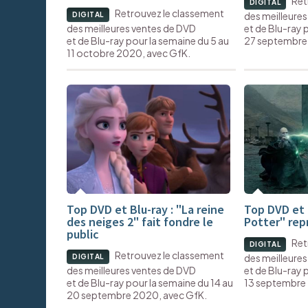
Ret
DIGITAL
Retrouvez le classement
des meilleure
DIGITAL
des meilleures ventes de DVD
et de Blu-ray 
et de Blu-ray pour la semaine du 5 au
27 septembre
11 octobre 2020, avec GfK.
Top DVD et Blu-ray : "La reine
Top DVD et B
des neiges 2" fait fondre le
Potter" rep
public
Ret
DIGITAL
Retrouvez le classement
des meilleure
DIGITAL
des meilleures ventes de DVD
et de Blu-ray 
et de Blu-ray pour la semaine du 14 au
13 septembre 
20 septembre 2020, avec GfK.