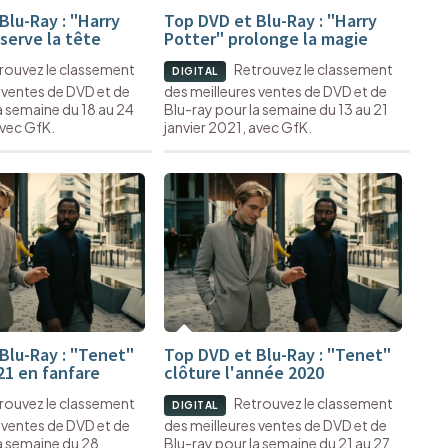
Blu-Ray : "Harry
Top DVD et Blu-Ray : "Harry
serve la tête
Potter" prolonge la magie
rouvez le classement
Retrouvez le classement
DIGITAL
 ventes de DVD et de
des meilleures ventes de DVD et de
a semaine du 18 au 24
Blu-ray pour la semaine du 13 au 21
avec GfK.
janvier 2021, avec GfK.
Blu-Ray : "Tenet"
Top DVD et Blu-Ray : "Tenet"
21 en fanfare
clôture l'année 2020
rouvez le classement
Retrouvez le classement
DIGITAL
 ventes de DVD et de
des meilleures ventes de DVD et de
a semaine du 28
Blu-ray pour la semaine du 21 au 27