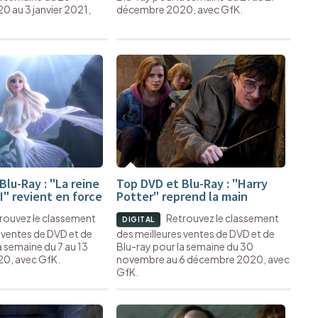
 au 3 janvier 2021,
décembre 2020, avec GfK.
lu-Ray : "La reine
Top DVD et Blu-Ray : "Harry
I" revient en force
Potter" reprend la main
rouvez le classement
Retrouvez le classement
DIGITAL
 ventes de DVD et de
des meilleures ventes de DVD et de
a semaine du 7 au 13
Blu-ray pour la semaine du 30
0, avec GfK.
novembre au 6 décembre 2020, avec
GfK.