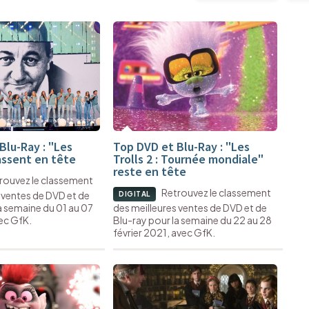
Blu-Ray : "Les
Top DVD et Blu-Ray : "Les
assent en tête
Trolls 2 : Tournée mondiale"
reste en tête
rouvez le classement
Retrouvez le classement
 ventes de DVD et de
DIGITAL
a semaine du 01 au 07
des meilleures ventes de DVD et de
ec GfK.
Blu-ray pour la semaine du 22 au 28
février 2021, avec GfK.