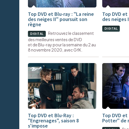
Top DVD et Blu-ray : "La reine
Top DVD et B
des neiges II" poursuit son
des neiges 
règne
DIGITAL
Retrouvez le classement
DIGITAL
des meilleures ventes de DVD
et de Blu-ray pour la semaine du 2 au
8 novembre 2020, avec GfK.
Top DVD et Blu-Ray :
Top DVD et 
"Engrenages", saison 8
Potter" de 
s'impose