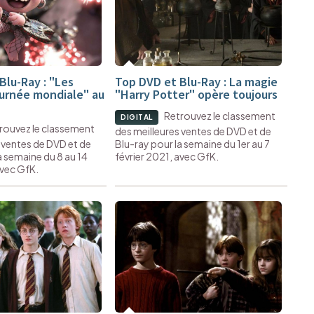
Blu-Ray : "Les
Top DVD et Blu-Ray : La magie
Tournée mondiale" au
"Harry Potter" opère toujours
Retrouvez le classement
DIGITAL
rouvez le classement
des meilleures ventes de DVD et de
 ventes de DVD et de
Blu-ray pour la semaine du 1er au 7
a semaine du 8 au 14
février 2021, avec GfK.
avec GfK.