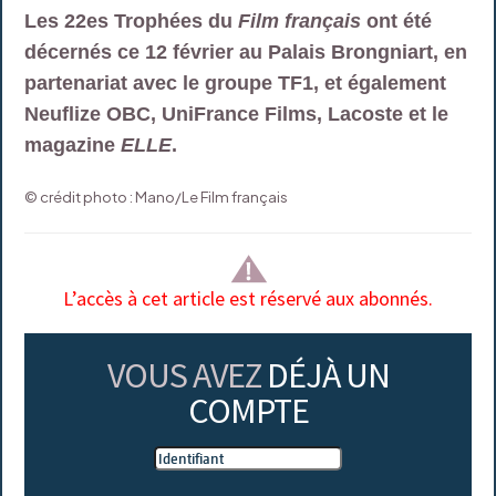
Les 22es Trophées du
Film français
ont été
décernés ce 12 février au Palais Brongniart, en
partenariat avec le groupe TF1, et également
Neuflize OBC, UniFrance Films, Lacoste et le
magazine
ELLE
.
© crédit photo : Mano/Le Film français
L’accès à cet article est réservé aux abonnés.
VOUS AVEZ
DÉJÀ UN
COMPTE