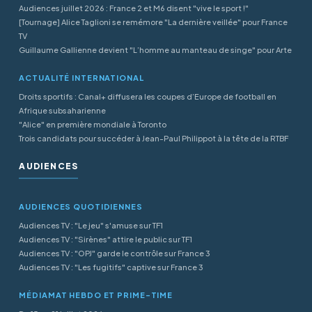
Audiences juillet 2026 : France 2 et M6 disent "vive le sport !"
[Tournage] Alice Taglioni se remémore "La dernière veillée" pour France
TV
Guillaume Gallienne devient "L’homme au manteau de singe" pour Arte
ACTUALITÉ INTERNATIONAL
Droits sportifs : Canal+ diffusera les coupes d’Europe de football en
Afrique subsaharienne
"Alice" en première mondiale à Toronto
Trois candidats pour succéder à Jean-Paul Philippot à la tête de la RTBF
AUDIENCES
AUDIENCES QUOTIDIENNES
Audiences TV : "Le jeu" s'amuse sur TF1
Audiences TV : "Sirènes" attire le public sur TF1
Audiences TV : "OPJ" garde le contrôle sur France 3
Audiences TV : "Les fugitifs" captive sur France 3
MÉDIAMAT HEBDO ET PRIME-TIME