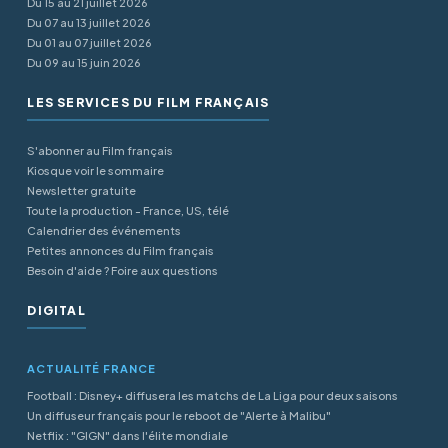
Du 15 au 21 juillet 2026
Du 07 au 13 juillet 2026
Du 01 au 07 juillet 2026
Du 09 au 15 juin 2026
LES SERVICES DU FILM FRANÇAIS
S'abonner au Film français
Kiosque voir le sommaire
Newsletter gratuite
Toute la production - France, US, télé
Calendrier des événements
Petites annonces du Film français
Besoin d'aide ? Foire aux questions
DIGITAL
ACTUALITÉ FRANCE
Football : Disney+ diffusera les matchs de La Liga pour deux saisons
Un diffuseur français pour le reboot de "Alerte à Malibu"
Netflix : "GIGN" dans l'élite mondiale