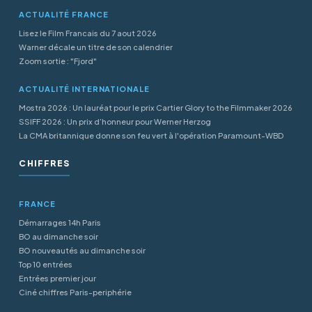
ACTUALITÉ FRANCE
Lisez le Film Francais du 7 aout 2026
Warner décale un titre de son calendrier
Zoom sortie : "Fjord"
ACTUALITÉ INTERNATIONALE
Mostra 2026 : Un lauréat pour le prix Cartier Glory to the Filmmaker 2026
SSIFF 2026 : Un prix d’honneur pour Werner Herzog
La CMA britannique donne son feu vert à l'opération Paramount-WBD
CHIFFRES
FRANCE
Démarrages 14h Paris
BO au dimanche soir
BO nouveautés au dimanche soir
Top 10 entrées
Entrées premier jour
Ciné chiffres Paris-periphérie