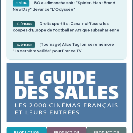
BO au dimanche soir : "Spider-Man : Brand
CINÉMA
New Day" devance "L’Odyssée"
Droits sportifs : Canal+ diffusera les
TÉLÉVISION
coupes d’Europe de football en Afrique subsaharienne
[Tournage] Alice Taglioni se remémore
TÉLÉVISION
"La dernière veillée" pour France TV
PRODUCTION
PRODUCTION
PRODUCTION