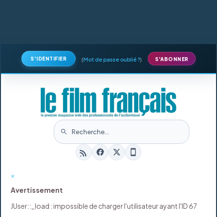
S'IDENTIFIER
(
Mot de passe oublié ?
)
S'ABONNER
×
Avertissement
JUser::_load : impossible de charger l'utilisateur ayant l'ID 67