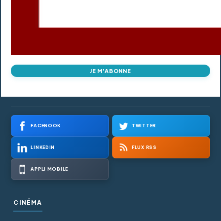
JE M'ABONNE
FACEBOOK
TWITTER
LINKEDIN
FLUX RSS
APPLI MOBILE
CINÉMA