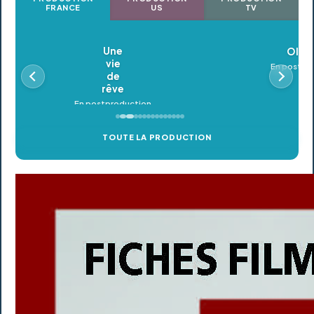
FRANCE
US
TV
Oldeupe
En postproduction
TOUTE LA PRODUCTION