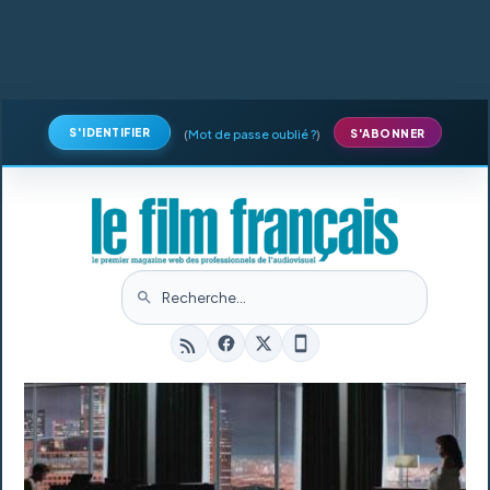
S'IDENTIFIER
(
Mot de passe oublié ?
)
S'ABONNER