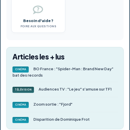
Besoin d'aide ?
FOIRE AUX QUESTIONS
Articles les + lus
BO France : "Spider-Man : Brand New Day"
CINÉMA
bat des records
Audiences TV : "Le jeu" s'amuse sur TF1
TÉLÉVISION
Zoom sortie : "Fjord"
CINÉMA
Disparition de Dominique Frot
CINÉMA