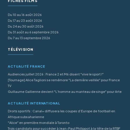
FICHES FILMS
Du 10 au 16 août 2026
Du 17 au 23 août 2026
Du 24 au 30 août 2026
Du 31 août au 6 septembre 2026
Du 7 au 13 septembre 2026
TÉLÉVISION
ACTUALITÉ FRANCE
Audiences juillet 2026 : France 2 et M6 disent "vive le sport !"
[Tournage] Alice Taglioni se remémore "La dernière veillée" pour France
TV
Guillaume Gallienne devient "L’homme au manteau de singe" pour Arte
ACTUALITÉ INTERNATIONAL
Droits sportifs : Canal+ diffusera les coupes d’Europe de football en
Afrique subsaharienne
"Alice" en première mondiale à Toronto
Trois candidats pour succéder à Jean-Paul Philippot à la tête de la RTBF