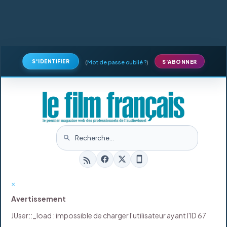
S'IDENTIFIER
(
Mot de passe oublié ?
)
S'ABONNER
×
Avertissement
JUser::_load : impossible de charger l'utilisateur ayant l'ID 67