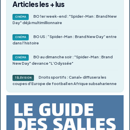
Articles les + lus
BO 1er week-end : "Spider-Man : Brand New
CINÉMA
Day" déjà multimillionnaire
BO US : “Spider-Man : Brand New Day” entre
CINÉMA
dans l’histoire
BO au dimanche soir : "Spider-Man : Brand
CINÉMA
New Day" devance "L’Odyssée"
Droits sportifs : Canal+ diffusera les
TÉLÉVISION
coupes d’Europe de football en Afrique subsaharienne