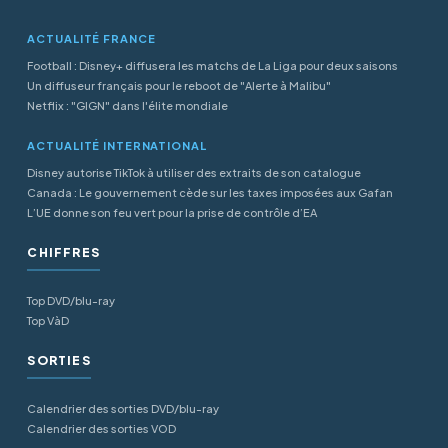
ACTUALITÉ FRANCE
Football : Disney+ diffusera les matchs de La Liga pour deux saisons
Un diffuseur français pour le reboot de "Alerte à Malibu"
Netflix : "GIGN" dans l'élite mondiale
ACTUALITÉ INTERNATIONAL
Disney autorise TikTok à utiliser des extraits de son catalogue
Canada : Le gouvernement cède sur les taxes imposées aux Gafan
L’UE donne son feu vert pour la prise de contrôle d’EA
CHIFFRES
Top DVD/blu-ray
Top VàD
SORTIES
Calendrier des sorties DVD/blu-ray
Calendrier des sorties VOD