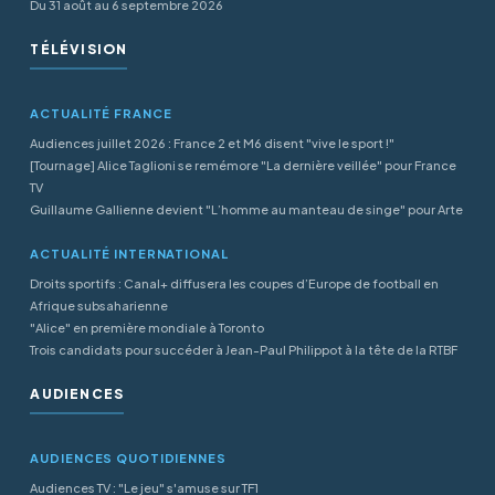
Du 31 août au 6 septembre 2026
TÉLÉVISION
ACTUALITÉ FRANCE
Audiences juillet 2026 : France 2 et M6 disent "vive le sport !"
[Tournage] Alice Taglioni se remémore "La dernière veillée" pour France
TV
Guillaume Gallienne devient "L’homme au manteau de singe" pour Arte
ACTUALITÉ INTERNATIONAL
Droits sportifs : Canal+ diffusera les coupes d’Europe de football en
Afrique subsaharienne
"Alice" en première mondiale à Toronto
Trois candidats pour succéder à Jean-Paul Philippot à la tête de la RTBF
AUDIENCES
AUDIENCES QUOTIDIENNES
Audiences TV : "Le jeu" s'amuse sur TF1