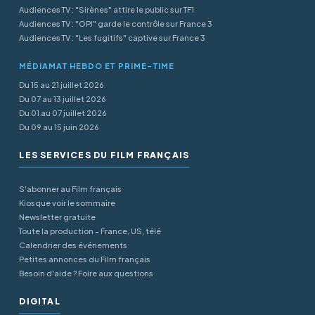
Audiences TV : "Sirènes" attire le public sur TF1
Audiences TV : "OPJ" garde le contrôle sur France 3
Audiences TV : "Les fugitifs" captive sur France 3
MÉDIAMAT HEBDO ET PRIME-TIME
Du 15 au 21 juillet 2026
Du 07 au 13 juillet 2026
Du 01 au 07 juillet 2026
Du 09 au 15 juin 2026
LES SERVICES DU FILM FRANÇAIS
S'abonner au Film français
Kiosque voir le sommaire
Newsletter gratuite
Toute la production - France, US, télé
Calendrier des événements
Petites annonces du Film français
Besoin d'aide ? Foire aux questions
DIGITAL