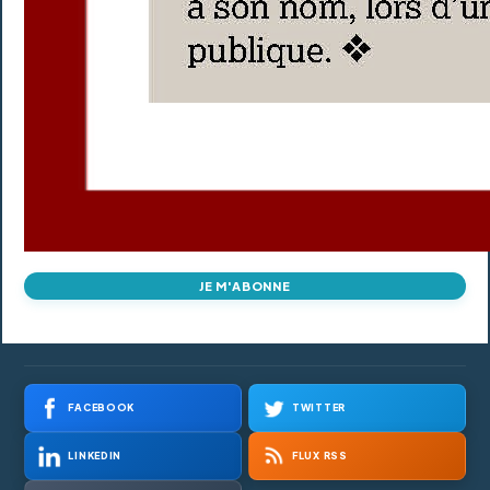
JE M'ABONNE
FACEBOOK
TWITTER
LINKEDIN
FLUX RSS