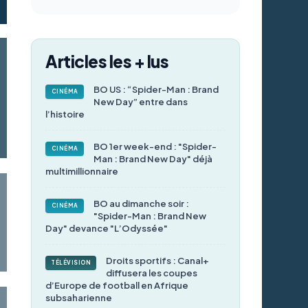
Articles les + lus
BO US : “Spider-Man : Brand
CINÉMA
New Day” entre dans
l’histoire
BO 1er week-end : "Spider-
CINÉMA
Man : Brand New Day" déjà
multimillionnaire
BO au dimanche soir :
CINÉMA
"Spider-Man : Brand New
Day" devance "L’Odyssée"
Droits sportifs : Canal+
TÉLÉVISION
diffusera les coupes
d’Europe de football en Afrique
subsaharienne