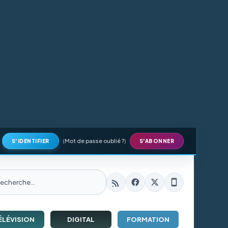
(
Mot de passe oublié ?
)
S'IDENTIFIER
S'ABONNER
ÉLÉVISION
DIGITAL
FORMATION