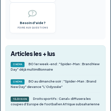
Besoin d'aide ?
FOIRE AUX QUESTIONS
Articles les + lus
BO 1er week-end : "Spider-Man : Brand New
CINÉMA
Day" déjà multimillionnaire
BO au dimanche soir : "Spider-Man : Brand
CINÉMA
New Day" devance "L’Odyssée"
Droits sportifs : Canal+ diffusera les
TÉLÉVISION
coupes d’Europe de football en Afrique subsaharienne