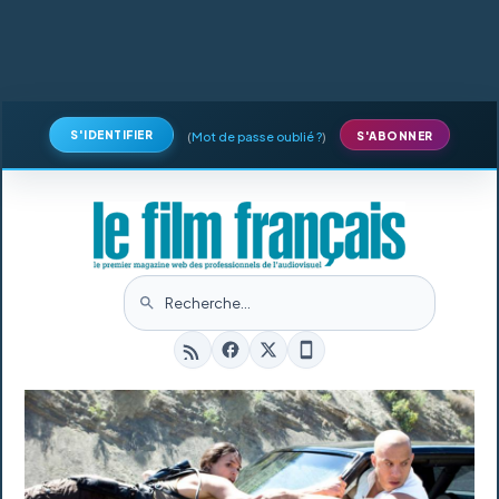
S'IDENTIFIER
(
Mot de passe oublié ?
)
S'ABONNER