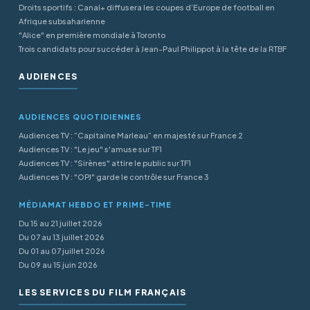
Droits sportifs : Canal+ diffusera les coupes d’Europe de football en
Afrique subsaharienne
"Alice" en première mondiale à Toronto
Trois candidats pour succéder à Jean-Paul Philippot à la tête de la RTBF
AUDIENCES
AUDIENCES QUOTIDIENNES
Audiences TV : “Capitaine Marleau” en majesté sur France 2
Audiences TV : "Le jeu" s'amuse sur TF1
Audiences TV : "Sirènes" attire le public sur TF1
Audiences TV : "OPJ" garde le contrôle sur France 3
MÉDIAMAT HEBDO ET PRIME-TIME
Du 15 au 21 juillet 2026
Du 07 au 13 juillet 2026
Du 01 au 07 juillet 2026
Du 09 au 15 juin 2026
LES SERVICES DU FILM FRANÇAIS