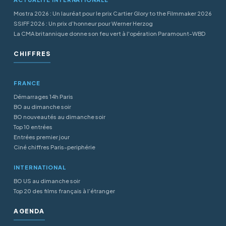
Mostra 2026 : Un lauréat pour le prix Cartier Glory to the Filmmaker 2026
SSIFF 2026 : Un prix d’honneur pour Werner Herzog
La CMA britannique donne son feu vert à l'opération Paramount-WBD
CHIFFRES
FRANCE
Démarrages 14h Paris
BO au dimanche soir
BO nouveautés au dimanche soir
Top 10 entrées
Entrées premier jour
Ciné chiffres Paris-periphérie
INTERNATIONAL
BO US au dimanche soir
Top 20 des films français à l’étranger
AGENDA