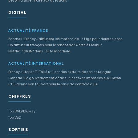
Besoin d'aide ? Foire aux questions
DIGITAL
ACTUALITÉ FRANCE
Football : Disney+ diffusera les matchs de La Liga pour deux saisons
Un diffuseur français pour le reboot de "Alerte à Malibu"
Netflix : "GIGN" dans l'élite mondiale
ACTUALITÉ INTERNATIONAL
Disney autorise TikTok à utiliser des extraits de son catalogue
Canada : Le gouvernement cède sur les taxes imposées aux Gafan
L’UE donne son feu vert pour la prise de contrôle d’EA
CHIFFRES
Top DVD/blu-ray
Top VàD
SORTIES