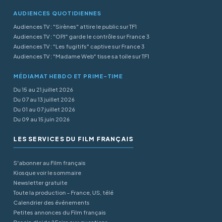
AUDIENCES QUOTIDIENNES
Audiences TV : "Sirènes" attire le public sur TF1
Audiences TV : "OPJ" garde le contrôle sur France 3
Audiences TV : "Les fugitifs" captive sur France 3
Audiences TV : "Madame Web" tisse sa toile sur TF1
MÉDIAMAT HEBDO ET PRIME-TIME
Du 15 au 21 juillet 2026
Du 07 au 13 juillet 2026
Du 01 au 07 juillet 2026
Du 09 au 15 juin 2026
LES SERVICES DU FILM FRANÇAIS
S'abonner au Film français
Kiosque voir le sommaire
Newsletter gratuite
Toute la production - France, US, télé
Calendrier des événements
Petites annonces du Film français