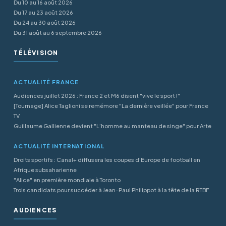
Du 10 au 16 août 2026
Du 17 au 23 août 2026
Du 24 au 30 août 2026
Du 31 août au 6 septembre 2026
TÉLÉVISION
ACTUALITÉ FRANCE
Audiences juillet 2026 : France 2 et M6 disent "vive le sport !"
[Tournage] Alice Taglioni se remémore "La dernière veillée" pour France
TV
Guillaume Gallienne devient "L’homme au manteau de singe" pour Arte
ACTUALITÉ INTERNATIONAL
Droits sportifs : Canal+ diffusera les coupes d’Europe de football en
Afrique subsaharienne
"Alice" en première mondiale à Toronto
Trois candidats pour succéder à Jean-Paul Philippot à la tête de la RTBF
AUDIENCES