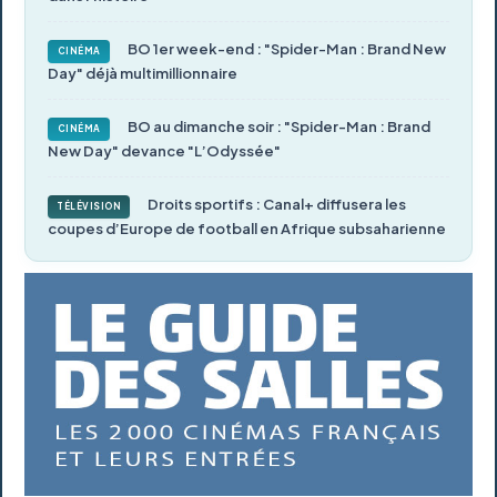
BO 1er week-end : "Spider-Man : Brand New
CINÉMA
Day" déjà multimillionnaire
BO au dimanche soir : "Spider-Man : Brand
CINÉMA
New Day" devance "L’Odyssée"
Droits sportifs : Canal+ diffusera les
TÉLÉVISION
coupes d’Europe de football en Afrique subsaharienne