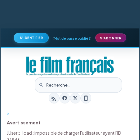
S'IDENTIFIER
(
Mot de passe oublié ?
)
S'ABONNER
×
Avertissement
JUser::_load : impossible de charger l'utilisateur ayant l'ID
31848