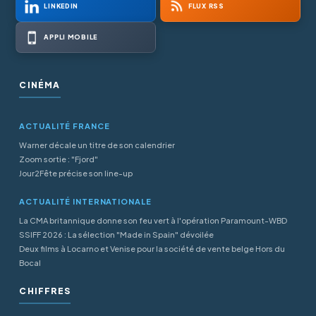
LINKEDIN
FLUX RSS
APPLI MOBILE
CINÉMA
ACTUALITÉ FRANCE
Warner décale un titre de son calendrier
Zoom sortie : "Fjord"
Jour2Fête précise son line-up
ACTUALITÉ INTERNATIONALE
La CMA britannique donne son feu vert à l'opération Paramount-WBD
SSIFF 2026 : La sélection "Made in Spain" dévoilée
Deux films à Locarno et Venise pour la société de vente belge Hors du
Bocal
CHIFFRES