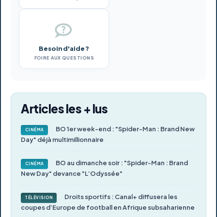
Besoin d'aide ?
FOIRE AUX QUESTIONS
Articles les + lus
BO 1er week-end : "Spider-Man : Brand New
CINÉMA
Day" déjà multimillionnaire
BO au dimanche soir : "Spider-Man : Brand
CINÉMA
New Day" devance "L’Odyssée"
Droits sportifs : Canal+ diffusera les
TÉLÉVISION
coupes d’Europe de football en Afrique subsaharienne