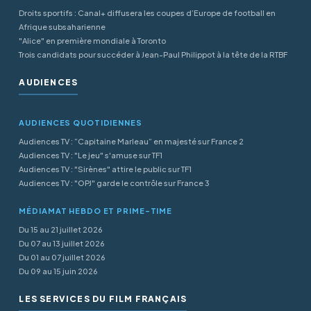
Droits sportifs : Canal+ diffusera les coupes d’Europe de football en
Afrique subsaharienne
"Alice" en première mondiale à Toronto
Trois candidats pour succéder à Jean-Paul Philippot à la tête de la RTBF
AUDIENCES
AUDIENCES QUOTIDIENNES
Audiences TV : “Capitaine Marleau” en majesté sur France 2
Audiences TV : "Le jeu" s'amuse sur TF1
Audiences TV : "Sirènes" attire le public sur TF1
Audiences TV : "OPJ" garde le contrôle sur France 3
MÉDIAMAT HEBDO ET PRIME-TIME
Du 15 au 21 juillet 2026
Du 07 au 13 juillet 2026
Du 01 au 07 juillet 2026
Du 09 au 15 juin 2026
LES SERVICES DU FILM FRANÇAIS