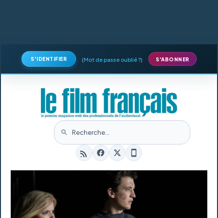
S'IDENTIFIER
(
Mot de passe oublié ?
)
S'ABONNER