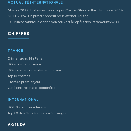
ACTUALITÉ INTERNATIONALE
Mostra 2026 : Un lauréat pour le prix Cartier Glory to the Filmmaker 2026
SSIFF 2026 : Un prix d’honneur pour Werner Herzog
La CMA britannique donne son feu vert à l'opération Paramount-WBD
CHIFFRES
FRANCE
Démarrages 14h Paris
BO au dimanche soir
BO nouveautés au dimanche soir
Top 10 entrées
Entrées premier jour
Ciné chiffres Paris-periphérie
INTERNATIONAL
BO US au dimanche soir
Top 20 des films français à l’étranger
AGENDA