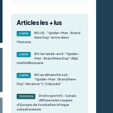
Articles les + lus
BO US : “Spider-Man : Brand
CINÉMA
New Day” entre dans
l’histoire
BO 1er week-end : "Spider-
CINÉMA
Man : Brand New Day" déjà
multimillionnaire
BO au dimanche soir :
CINÉMA
"Spider-Man : Brand New
Day" devance "L’Odyssée"
Droits sportifs : Canal+
TÉLÉVISION
diffusera les coupes
d’Europe de football en Afrique
subsaharienne