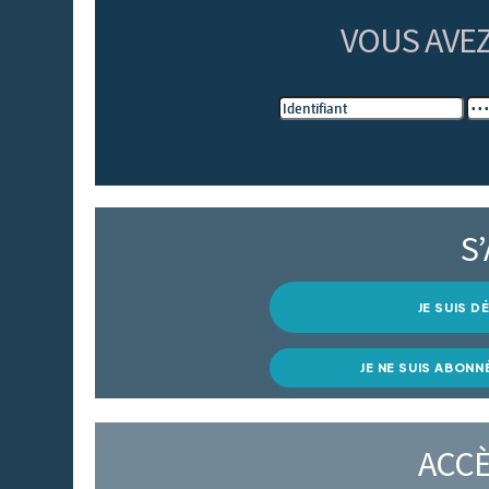
VOUS AVE
S
JE SUIS 
JE NE SUIS ABONN
ACCÈ