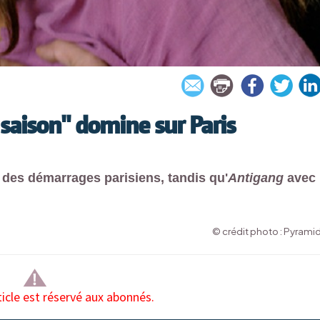
 saison" domine sur Paris
s des démarrages parisiens, tandis qu'
Antigang
avec
© crédit photo : Pyrami
ticle est réservé aux abonnés.