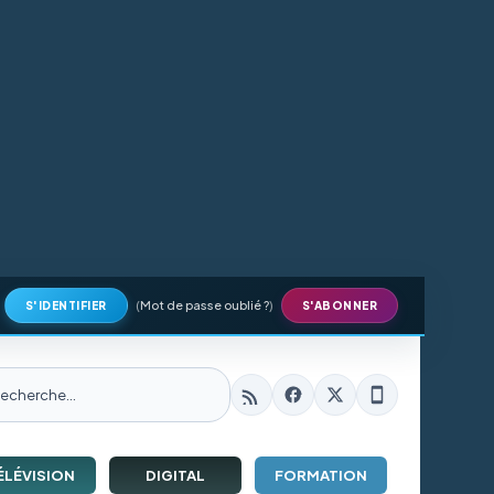
(
Mot de passe oublié ?
)
S'IDENTIFIER
S'ABONNER
ÉLÉVISION
DIGITAL
FORMATION