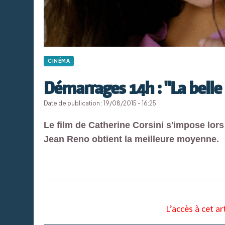
CINÉMA
Démarrages 14h : "La belle
Date de publication : 19/08/2015 - 16:25
Le film de Catherine Corsini s'impose lor
Jean Reno obtient la meilleure moyenne.
L’accès à cet ar