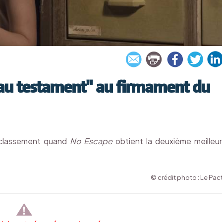
eau testament" au firmament du
u classement quand
No Escape
obtient la deuxième meilleu
© crédit photo : Le Pac