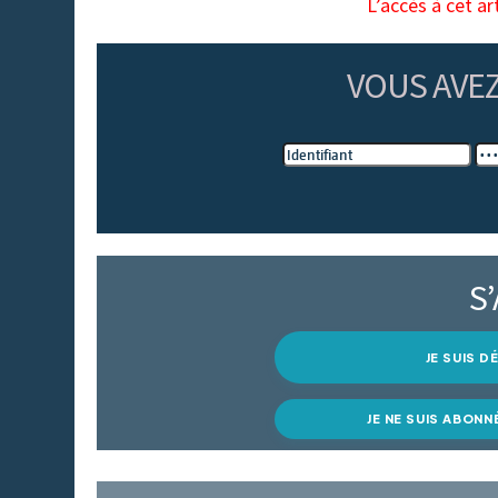
L’accès à cet ar
VOUS AVE
S
JE SUIS 
JE NE SUIS ABONN