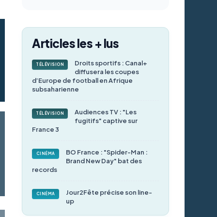
Articles les + lus
Droits sportifs : Canal+
TÉLÉVISION
diffusera les coupes
d’Europe de football en Afrique
subsaharienne
Audiences TV : "Les
TÉLÉVISION
fugitifs" captive sur
France 3
BO France : "Spider-Man :
CINÉMA
Brand New Day" bat des
records
Jour2Fête précise son line-
CINÉMA
up