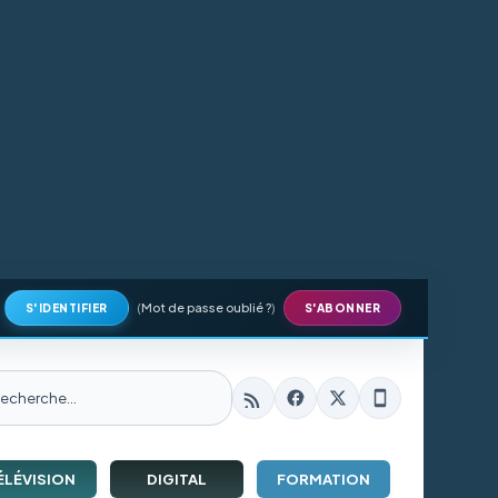
(
Mot de passe oublié ?
)
S'IDENTIFIER
S'ABONNER
ÉLÉVISION
DIGITAL
FORMATION