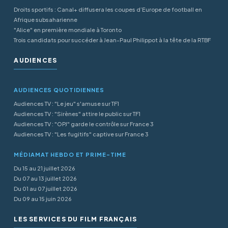
Droits sportifs : Canal+ diffusera les coupes d’Europe de football en
Afrique subsaharienne
"Alice" en première mondiale à Toronto
Trois candidats pour succéder à Jean-Paul Philippot à la tête de la RTBF
AUDIENCES
AUDIENCES QUOTIDIENNES
Audiences TV : "Le jeu" s'amuse sur TF1
Audiences TV : "Sirènes" attire le public sur TF1
Audiences TV : "OPJ" garde le contrôle sur France 3
Audiences TV : "Les fugitifs" captive sur France 3
MÉDIAMAT HEBDO ET PRIME-TIME
Du 15 au 21 juillet 2026
Du 07 au 13 juillet 2026
Du 01 au 07 juillet 2026
Du 09 au 15 juin 2026
LES SERVICES DU FILM FRANÇAIS