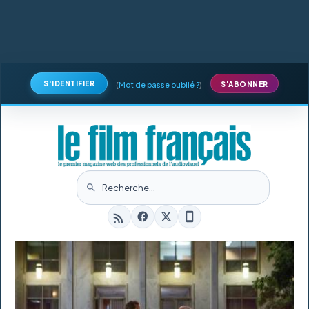
S'IDENTIFIER
(
Mot de passe oublié ?
)
S'ABONNER