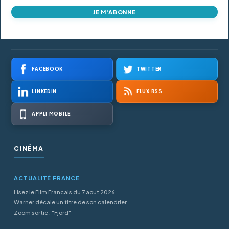
JE M'ABONNE
FACEBOOK
TWITTER
LINKEDIN
FLUX RSS
APPLI MOBILE
CINÉMA
ACTUALITÉ FRANCE
Lisez le Film Francais du 7 aout 2026
Warner décale un titre de son calendrier
Zoom sortie : "Fjord"