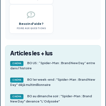
Besoin d'aide ?
FOIRE AUX QUESTIONS
Articles les + lus
BO US : “Spider-Man : Brand New Day” entre
CINÉMA
dans l’histoire
BO 1er week-end : "Spider-Man : Brand New
CINÉMA
Day" déjà multimillionnaire
BO au dimanche soir : "Spider-Man : Brand
CINÉMA
New Day" devance "L’Odyssée"