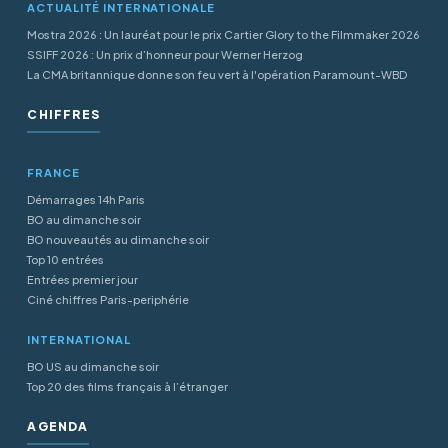
ACTUALITÉ INTERNATIONALE
Mostra 2026 : Un lauréat pour le prix Cartier Glory to the Filmmaker 2026
SSIFF 2026 : Un prix d’honneur pour Werner Herzog
La CMA britannique donne son feu vert à l'opération Paramount-WBD
CHIFFRES
FRANCE
Démarrages 14h Paris
BO au dimanche soir
BO nouveautés au dimanche soir
Top 10 entrées
Entrées premier jour
Ciné chiffres Paris-periphérie
INTERNATIONAL
BO US au dimanche soir
Top 20 des films français à l’étranger
AGENDA