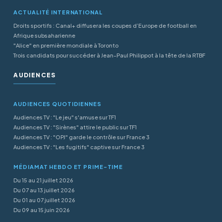
ACTUALITÉ INTERNATIONAL
Droits sportifs : Canal+ diffusera les coupes d’Europe de football en
Afrique subsaharienne
"Alice" en première mondiale à Toronto
Trois candidats pour succéder à Jean-Paul Philippot à la tête de la RTBF
AUDIENCES
AUDIENCES QUOTIDIENNES
Audiences TV : "Le jeu" s'amuse sur TF1
Audiences TV : "Sirènes" attire le public sur TF1
Audiences TV : "OPJ" garde le contrôle sur France 3
Audiences TV : "Les fugitifs" captive sur France 3
MÉDIAMAT HEBDO ET PRIME-TIME
Du 15 au 21 juillet 2026
Du 07 au 13 juillet 2026
Du 01 au 07 juillet 2026
Du 09 au 15 juin 2026