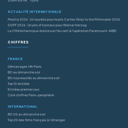
Zoom sortie : "Fjord"
ACTUALITÉ INTERNATIONALE
Mostra 2026 : Un lauréat pour le prix Cartier Glory to the Filmmaker 2026
SSIFF 2026 : Un prix d’honneur pour Werner Herzog
La CMA britannique donne son feu vert à l'opération Paramount-WBD
CHIFFRES
FRANCE
Démarrages 14h Paris
BO au dimanche soir
BO nouveautés au dimanche soir
Top 10 entrées
Entrées premier jour
Ciné chiffres Paris-periphérie
INTERNATIONAL
BO US au dimanche soir
Top 20 des films français à l’étranger