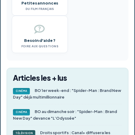
Petites annonces
DU FILM FRANÇAIS
Besoin d'aide ?
FOIRE AUX QUESTIONS
Articles les + lus
BO 1er week-end : "Spider-Man : Brand New
CINÉMA
Day" déjà multimillionnaire
BO au dimanche soir : "Spider-Man : Brand
CINÉMA
New Day" devance "L’Odyssée"
Droits sportifs : Canal+ diffusera les
TÉLÉVISION