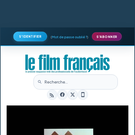
S'IDENTIFIER
(
Mot de passe oublié ?
)
S'ABONNER