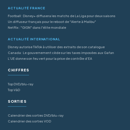
ACTUALITÉ FRANCE
Football : Disney+ diffusera les matchs de La Liga pour deux saisons
Un diffuseur français pour le reboot de "Alerte à Malibu"
Netflix : "GIGN" dans l'élite mondiale
ACTUALITÉ INTERNATIONAL
Disney autorise TikTok à utiliser des extraits de son catalogue
Canada : Le gouvernement cède sur les taxes imposées aux Gafan
L’UE donne son feu vert pour la prise de contrôle d’EA
CHIFFRES
Top DVD/blu-ray
Top VàD
SORTIES
Calendrier des sorties DVD/blu-ray
Calendrier des sorties VOD