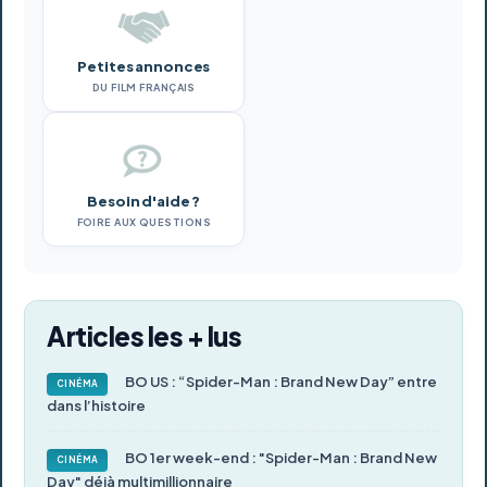
Petites annonces
DU FILM FRANÇAIS
Besoin d'aide ?
FOIRE AUX QUESTIONS
Articles les + lus
BO US : “Spider-Man : Brand New Day” entre
CINÉMA
dans l’histoire
BO 1er week-end : "Spider-Man : Brand New
CINÉMA
Day" déjà multimillionnaire