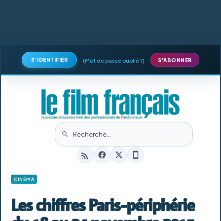
S'IDENTIFIER
(
Mot de passe oublié ?
)
S'ABONNER
CINÉMA
Les chiffres Paris-périphérie