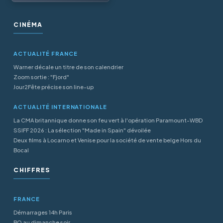
CINÉMA
ACTUALITÉ FRANCE
Warner décale un titre de son calendrier
Zoom sortie : "Fjord"
Jour2Fête précise son line-up
ACTUALITÉ INTERNATIONALE
La CMA britannique donne son feu vert à l'opération Paramount-WBD
SSIFF 2026 : La sélection "Made in Spain" dévoilée
Deux films à Locarno et Venise pour la société de vente belge Hors du
Bocal
CHIFFRES
FRANCE
Démarrages 14h Paris
BO au dimanche soir