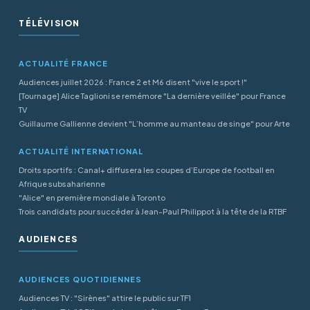
TÉLÉVISION
ACTUALITÉ FRANCE
Audiences juillet 2026 : France 2 et M6 disent "vive le sport !"
[Tournage] Alice Taglioni se remémore "La dernière veillée" pour France
TV
Guillaume Gallienne devient "L’homme au manteau de singe" pour Arte
ACTUALITÉ INTERNATIONAL
Droits sportifs : Canal+ diffusera les coupes d’Europe de football en
Afrique subsaharienne
"Alice" en première mondiale à Toronto
Trois candidats pour succéder à Jean-Paul Philippot à la tête de la RTBF
AUDIENCES
AUDIENCES QUOTIDIENNES
Audiences TV : "Sirènes" attire le public sur TF1