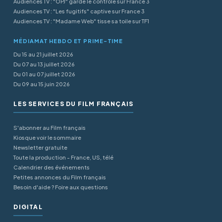
Audiences TV : "OPJ" garde le contrôle sur France 3
Audiences TV : "Les fugitifs" captive sur France 3
Audiences TV : "Madame Web" tisse sa toile sur TF1
MÉDIAMAT HEBDO ET PRIME-TIME
Du 15 au 21 juillet 2026
Du 07 au 13 juillet 2026
Du 01 au 07 juillet 2026
Du 09 au 15 juin 2026
LES SERVICES DU FILM FRANÇAIS
S'abonner au Film français
Kiosque voir le sommaire
Newsletter gratuite
Toute la production - France, US, télé
Calendrier des événements
Petites annonces du Film français
Besoin d'aide ? Foire aux questions
DIGITAL