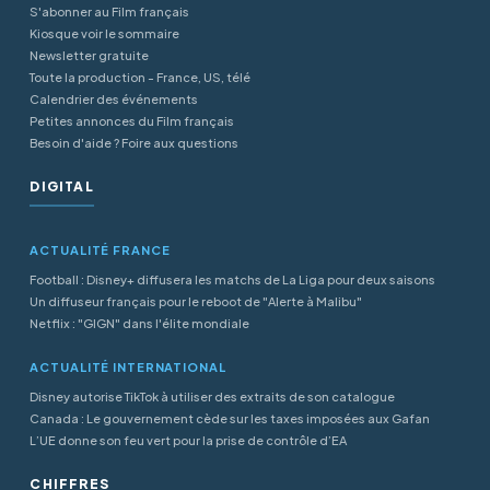
S'abonner au Film français
Kiosque voir le sommaire
Newsletter gratuite
Toute la production - France, US, télé
Calendrier des événements
Petites annonces du Film français
Besoin d'aide ? Foire aux questions
DIGITAL
ACTUALITÉ FRANCE
Football : Disney+ diffusera les matchs de La Liga pour deux saisons
Un diffuseur français pour le reboot de "Alerte à Malibu"
Netflix : "GIGN" dans l'élite mondiale
ACTUALITÉ INTERNATIONAL
Disney autorise TikTok à utiliser des extraits de son catalogue
Canada : Le gouvernement cède sur les taxes imposées aux Gafan
L’UE donne son feu vert pour la prise de contrôle d’EA
CHIFFRES