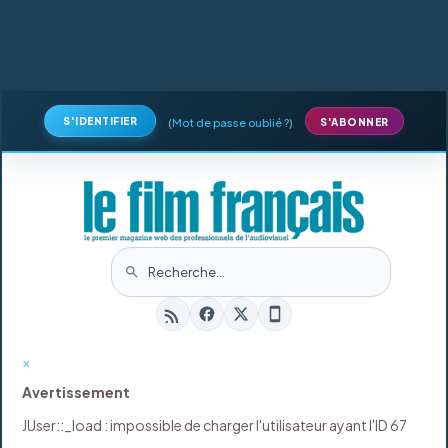
S'IDENTIFIER
(
Mot de passe oublié ?
)
S'ABONNER
×
Avertissement
JUser::_load : impossible de charger l'utilisateur ayant l'ID 67