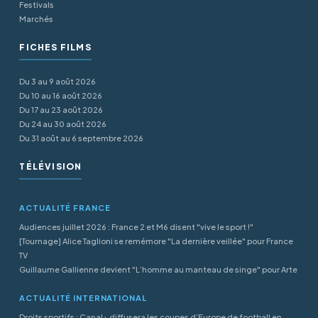
Festivals
Marchés
FICHES FILMS
Du 3 au 9 août 2026
Du 10 au 16 août 2026
Du 17 au 23 août 2026
Du 24 au 30 août 2026
Du 31 août au 6 septembre 2026
TÉLÉVISION
ACTUALITÉ FRANCE
Audiences juillet 2026 : France 2 et M6 disent "vive le sport !"
[Tournage] Alice Taglioni se remémore "La dernière veillée" pour France
TV
Guillaume Gallienne devient "L’homme au manteau de singe" pour Arte
ACTUALITÉ INTERNATIONAL
Droits sportifs : Canal+ diffusera les coupes d’Europe de football en