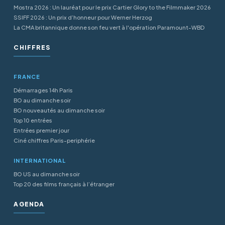
Mostra 2026 : Un lauréat pour le prix Cartier Glory to the Filmmaker 2026
SSIFF 2026 : Un prix d’honneur pour Werner Herzog
La CMA britannique donne son feu vert à l'opération Paramount-WBD
CHIFFRES
FRANCE
Démarrages 14h Paris
BO au dimanche soir
BO nouveautés au dimanche soir
Top 10 entrées
Entrées premier jour
Ciné chiffres Paris-periphérie
INTERNATIONAL
BO US au dimanche soir
Top 20 des films français à l’étranger
AGENDA