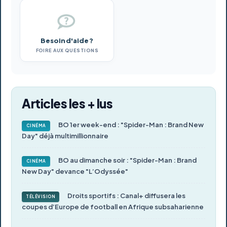
Besoin d'aide ?
FOIRE AUX QUESTIONS
Articles les + lus
BO 1er week-end : "Spider-Man : Brand New
CINÉMA
Day" déjà multimillionnaire
BO au dimanche soir : "Spider-Man : Brand
CINÉMA
New Day" devance "L’Odyssée"
Droits sportifs : Canal+ diffusera les
TÉLÉVISION
coupes d’Europe de football en Afrique subsaharienne