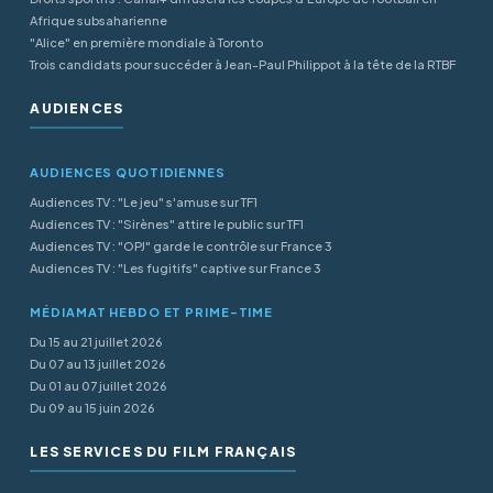
Afrique subsaharienne
"Alice" en première mondiale à Toronto
Trois candidats pour succéder à Jean-Paul Philippot à la tête de la RTBF
AUDIENCES
AUDIENCES QUOTIDIENNES
Audiences TV : "Le jeu" s'amuse sur TF1
Audiences TV : "Sirènes" attire le public sur TF1
Audiences TV : "OPJ" garde le contrôle sur France 3
Audiences TV : "Les fugitifs" captive sur France 3
MÉDIAMAT HEBDO ET PRIME-TIME
Du 15 au 21 juillet 2026
Du 07 au 13 juillet 2026
Du 01 au 07 juillet 2026
Du 09 au 15 juin 2026
LES SERVICES DU FILM FRANÇAIS