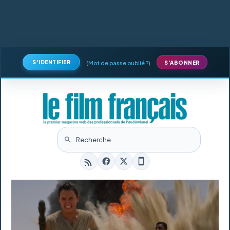
S'IDENTIFIER
(
Mot de passe oublié ?
)
S'ABONNER