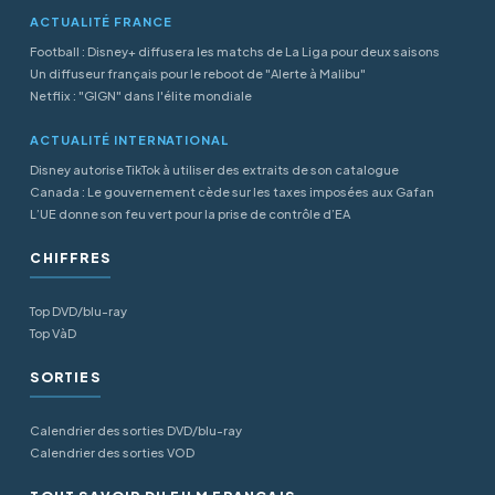
ACTUALITÉ FRANCE
Football : Disney+ diffusera les matchs de La Liga pour deux saisons
Un diffuseur français pour le reboot de "Alerte à Malibu"
Netflix : "GIGN" dans l'élite mondiale
ACTUALITÉ INTERNATIONAL
Disney autorise TikTok à utiliser des extraits de son catalogue
Canada : Le gouvernement cède sur les taxes imposées aux Gafan
L’UE donne son feu vert pour la prise de contrôle d’EA
CHIFFRES
Top DVD/blu-ray
Top VàD
SORTIES
Calendrier des sorties DVD/blu-ray
Calendrier des sorties VOD