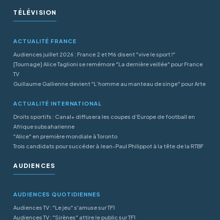
TÉLÉVISION
ACTUALITÉ FRANCE
Audiences juillet 2026 : France 2 et M6 disent "vive le sport !"
[Tournage] Alice Taglioni se remémore "La dernière veillée" pour France
TV
Guillaume Gallienne devient "L’homme au manteau de singe" pour Arte
ACTUALITÉ INTERNATIONAL
Droits sportifs : Canal+ diffusera les coupes d’Europe de football en
Afrique subsaharienne
"Alice" en première mondiale à Toronto
Trois candidats pour succéder à Jean-Paul Philippot à la tête de la RTBF
AUDIENCES
AUDIENCES QUOTIDIENNES
Audiences TV : "Le jeu" s'amuse sur TF1
Audiences TV : "Sirènes" attire le public sur TF1