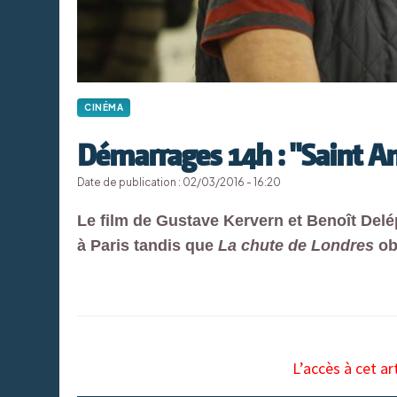
CINÉMA
Démarrages 14h : "Saint Am
Date de publication : 02/03/2016 - 16:20
Le film de Gustave Kervern et Benoît Del
à Paris tandis que
La chute de Londres
ob
L’accès à cet ar