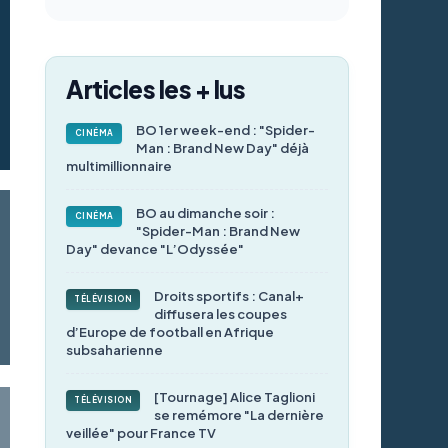
Articles les + lus
BO 1er week-end : "Spider-
CINÉMA
Man : Brand New Day" déjà
multimillionnaire
BO au dimanche soir :
CINÉMA
"Spider-Man : Brand New
Day" devance "L’Odyssée"
Droits sportifs : Canal+
TÉLÉVISION
diffusera les coupes
d’Europe de football en Afrique
subsaharienne
[Tournage] Alice Taglioni
TÉLÉVISION
se remémore "La dernière
veillée" pour France TV