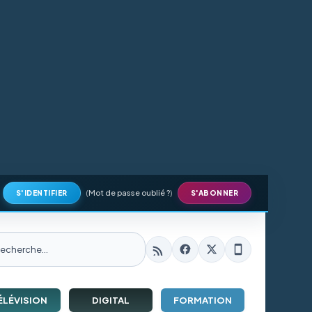
(
Mot de passe oublié ?
)
S'IDENTIFIER
S'ABONNER
ÉLÉVISION
DIGITAL
FORMATION