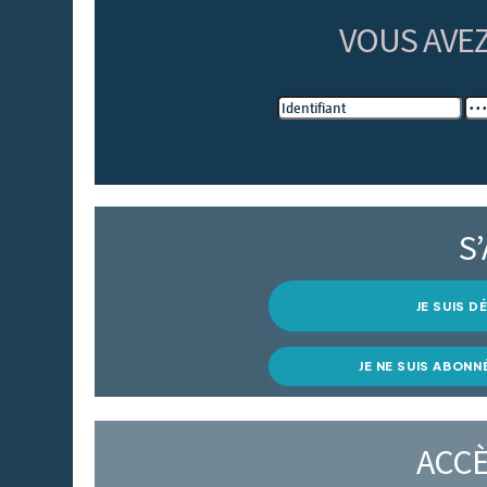
VOUS AVE
S
JE SUIS 
JE NE SUIS ABONN
ACCÈ