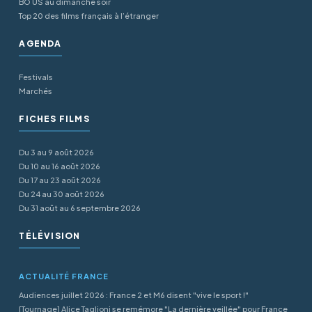
BO US au dimanche soir
Top 20 des films français à l’étranger
AGENDA
Festivals
Marchés
FICHES FILMS
Du 3 au 9 août 2026
Du 10 au 16 août 2026
Du 17 au 23 août 2026
Du 24 au 30 août 2026
Du 31 août au 6 septembre 2026
TÉLÉVISION
ACTUALITÉ FRANCE
Audiences juillet 2026 : France 2 et M6 disent "vive le sport !"
[Tournage] Alice Taglioni se remémore "La dernière veillée" pour France