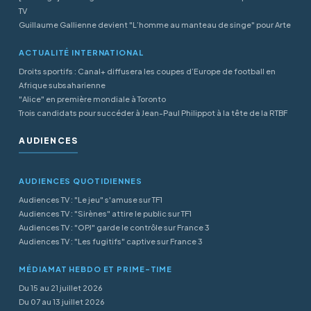
TV
Guillaume Gallienne devient "L’homme au manteau de singe" pour Arte
ACTUALITÉ INTERNATIONAL
Droits sportifs : Canal+ diffusera les coupes d’Europe de football en
Afrique subsaharienne
"Alice" en première mondiale à Toronto
Trois candidats pour succéder à Jean-Paul Philippot à la tête de la RTBF
AUDIENCES
AUDIENCES QUOTIDIENNES
Audiences TV : "Le jeu" s'amuse sur TF1
Audiences TV : "Sirènes" attire le public sur TF1
Audiences TV : "OPJ" garde le contrôle sur France 3
Audiences TV : "Les fugitifs" captive sur France 3
MÉDIAMAT HEBDO ET PRIME-TIME
Du 15 au 21 juillet 2026
Du 07 au 13 juillet 2026