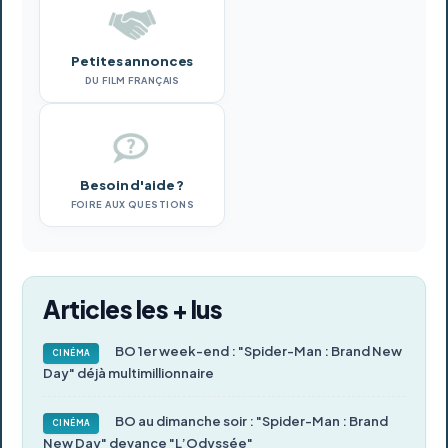
Petites annonces
DU FILM FRANÇAIS
Besoin d'aide ?
FOIRE AUX QUESTIONS
Articles les + lus
BO 1er week-end : "Spider-Man : Brand New
CINÉMA
Day" déjà multimillionnaire
BO au dimanche soir : "Spider-Man : Brand
CINÉMA
New Day" devance "L’Odyssée"