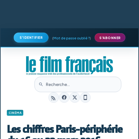
S'IDENTIFIER
(
Mot de passe oublié ?
)
S'ABONNER
CINÉMA
Les chiffres Paris-périphérie