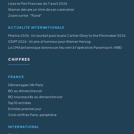
Lisez le Film Francais du 7 aout 2026
Warner décale un titre de son calendrier
Zoom sortie : "Fjord"
ACTUALITÉ INTERNATIONALE
Mostra 2026 : Un lauréat pour le prix Cartier Glory to the Filmmaker 2026
SSIFF 2026 : Un prix d’honneur pour Werner Herzog
La CMA britannique donne son feu vert à l'opération Paramount-WBD
CHIFFRES
FRANCE
Démarrages 14h Paris
BO au dimanche soir
BO nouveautés au dimanche soir
Top 10 entrées
Entrées premier jour
Ciné chiffres Paris-periphérie
INTERNATIONAL