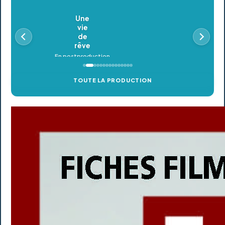
Oldeupe
En postproduction
TOUTE LA PRODUCTION