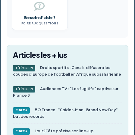
Besoin d'aide ?
FOIRE AUX QUESTIONS
Articles les + lus
Droits sportifs : Canal+ diffusera les
TÉLÉVISION
coupes d’Europe de football en Afrique subsaharienne
Audiences TV : "Les fugitifs" captive sur
TÉLÉVISION
France 3
BO France : "Spider-Man : Brand New Day"
CINÉMA
bat des records
Jour2Fête précise son line-up
CINÉMA