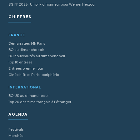
SSIFF 2026 : Un prix d’honneur pour Werner Herzog
CHIFFRES
FRANCE
Démarrages 14h Paris
BO au dimanche soir
BO nouveautés au dimanche soir
Top 10 entrées
Entrées premier jour
Ciné chiffres Paris-periphérie
INTERNATIONAL
BO US au dimanche soir
Top 20 des films français à l’étranger
AGENDA
Festivals
Marchés