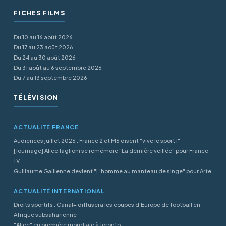
FICHES FILMS
Du 10 au 16 août 2026
Du 17 au 23 août 2026
Du 24 au 30 août 2026
Du 31 août au 6 septembre 2026
Du 7 au 13 septembre 2026
TÉLÉVISION
ACTUALITÉ FRANCE
Audiences juillet 2026 : France 2 et M6 disent "vive le sport !"
[Tournage] Alice Taglioni se remémore "La dernière veillée" pour France
TV
Guillaume Gallienne devient "L’homme au manteau de singe" pour Arte
ACTUALITÉ INTERNATIONAL
Droits sportifs : Canal+ diffusera les coupes d’Europe de football en
Afrique subsaharienne
"Alice" en première mondiale à Toronto