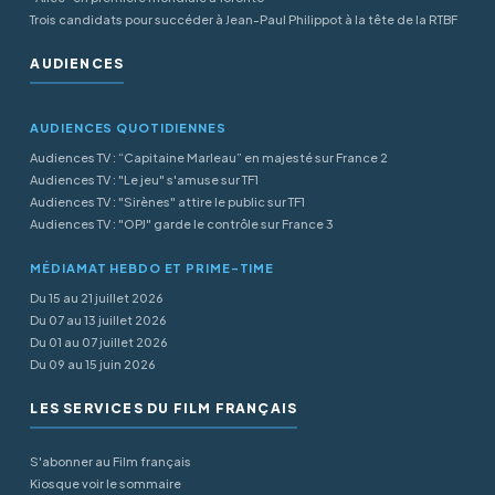
Trois candidats pour succéder à Jean-Paul Philippot à la tête de la RTBF
AUDIENCES
AUDIENCES QUOTIDIENNES
Audiences TV : “Capitaine Marleau” en majesté sur France 2
Audiences TV : "Le jeu" s'amuse sur TF1
Audiences TV : "Sirènes" attire le public sur TF1
Audiences TV : "OPJ" garde le contrôle sur France 3
MÉDIAMAT HEBDO ET PRIME-TIME
Du 15 au 21 juillet 2026
Du 07 au 13 juillet 2026
Du 01 au 07 juillet 2026
Du 09 au 15 juin 2026
LES SERVICES DU FILM FRANÇAIS
S'abonner au Film français
Kiosque voir le sommaire