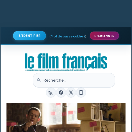
S'IDENTIFIER
(
Mot de passe oublié ?
)
S'ABONNER