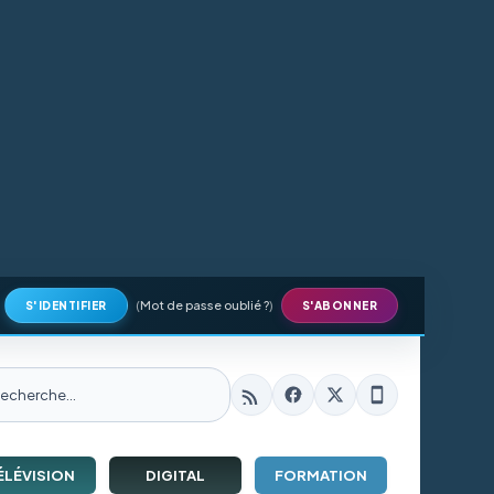
(
Mot de passe oublié ?
)
S'IDENTIFIER
S'ABONNER
ÉLÉVISION
DIGITAL
FORMATION