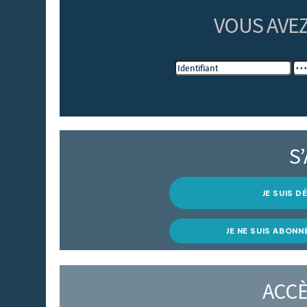
VOUS AVE
S
JE SUIS 
JE NE SUIS ABONN
ACCÈ