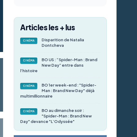
Articles les + lus
Disparition de Natalia
CINÉMA
Dontcheva
BO US : “Spider-Man : Brand
CINÉMA
New Day” entre dans
l’histoire
BO 1er week-end : "Spider-
CINÉMA
Man : Brand New Day" déjà
multimillionnaire
BO au dimanche soir :
CINÉMA
"Spider-Man : Brand New
Day" devance "L’Odyssée"