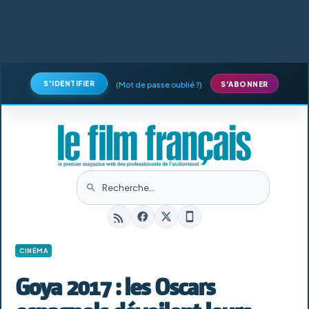
S'IDENTIFIER
(
Mot de passe oublié ?
)
S'ABONNER
CINÉMA
Goya 2017 : les Oscars