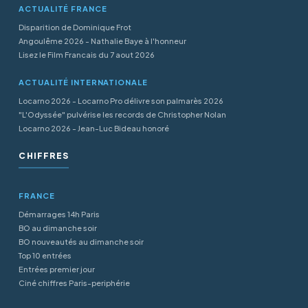
ACTUALITÉ FRANCE
Disparition de Dominique Frot
Angoulême 2026 - Nathalie Baye à l'honneur
Lisez le Film Francais du 7 aout 2026
ACTUALITÉ INTERNATIONALE
Locarno 2026 - Locarno Pro délivre son palmarès 2026
"L'Odyssée" pulvérise les records de Christopher Nolan
Locarno 2026 - Jean-Luc Bideau honoré
CHIFFRES
FRANCE
Démarrages 14h Paris
BO au dimanche soir
BO nouveautés au dimanche soir
Top 10 entrées
Entrées premier jour
Ciné chiffres Paris-periphérie