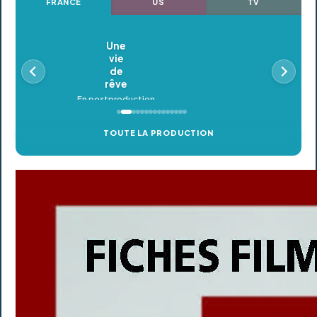
FRANCE
US
TV
Oldeupe
En postproduction
TOUTE LA PRODUCTION