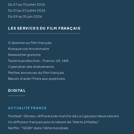
Du 07 au 13 juillet 2026
Du 01 au 07 juillet 2026
Du 09 au 15 juin 2026
LES SERVICES DU FILM FRANÇAIS
S'abonner au Film français
Kiosque voir le sommaire
Newsletter gratuite
Toute la production - France, US, télé
Calendrier des événements
Petites annonces du Film français
Besoin d'aide ? Foire aux questions
DIGITAL
ACTUALITÉ FRANCE
Football : Disney+ diffusera les matchs de La Liga pour deux saisons
Un diffuseur français pour le reboot de "Alerte à Malibu"
Netflix : "GIGN" dans l'élite mondiale