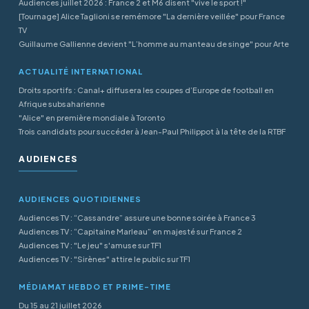
Audiences juillet 2026 : France 2 et M6 disent "vive le sport !"
[Tournage] Alice Taglioni se remémore "La dernière veillée" pour France
TV
Guillaume Gallienne devient "L’homme au manteau de singe" pour Arte
ACTUALITÉ INTERNATIONAL
Droits sportifs : Canal+ diffusera les coupes d’Europe de football en
Afrique subsaharienne
"Alice" en première mondiale à Toronto
Trois candidats pour succéder à Jean-Paul Philippot à la tête de la RTBF
AUDIENCES
AUDIENCES QUOTIDIENNES
Audiences TV : “Cassandre” assure une bonne soirée à France 3
Audiences TV : “Capitaine Marleau” en majesté sur France 2
Audiences TV : "Le jeu" s'amuse sur TF1
Audiences TV : "Sirènes" attire le public sur TF1
MÉDIAMAT HEBDO ET PRIME-TIME
Du 15 au 21 juillet 2026