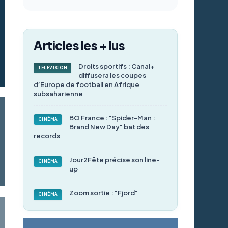
Articles les + lus
Droits sportifs : Canal+
TÉLÉVISION
diffusera les coupes
d’Europe de football en Afrique
subsaharienne
BO France : "Spider-Man :
CINÉMA
Brand New Day" bat des
records
Jour2Fête précise son line-
CINÉMA
up
Zoom sortie : "Fjord"
CINÉMA