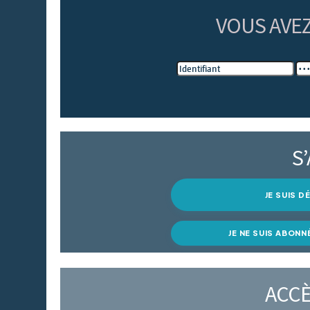
VOUS AVE
S
JE SUIS 
JE NE SUIS ABONN
ACCÈ