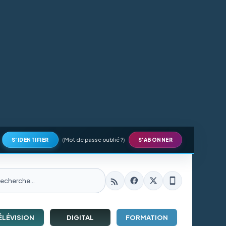
(
Mot de passe oublié ?
)
S'IDENTIFIER
S'ABONNER
ÉLÉVISION
DIGITAL
FORMATION