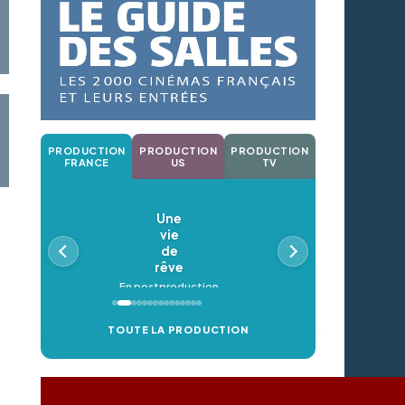
PRODUCTION
PRODUCTION
PRODUCTION
FRANCE
US
TV
Une
vie
de
rêve
En postproduction
TOUTE LA PRODUCTION