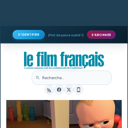
S'IDENTIFIER
(
Mot de passe oublié ?
)
S'ABONNER