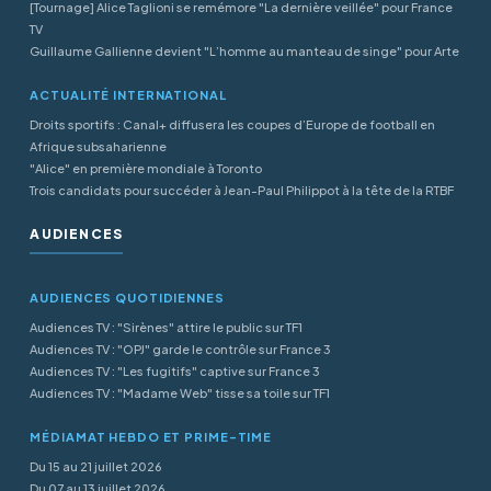
[Tournage] Alice Taglioni se remémore "La dernière veillée" pour France
TV
Guillaume Gallienne devient "L’homme au manteau de singe" pour Arte
ACTUALITÉ INTERNATIONAL
Droits sportifs : Canal+ diffusera les coupes d’Europe de football en
Afrique subsaharienne
"Alice" en première mondiale à Toronto
Trois candidats pour succéder à Jean-Paul Philippot à la tête de la RTBF
AUDIENCES
AUDIENCES QUOTIDIENNES
Audiences TV : "Sirènes" attire le public sur TF1
Audiences TV : "OPJ" garde le contrôle sur France 3
Audiences TV : "Les fugitifs" captive sur France 3
Audiences TV : "Madame Web" tisse sa toile sur TF1
MÉDIAMAT HEBDO ET PRIME-TIME
Du 15 au 21 juillet 2026
Du 07 au 13 juillet 2026