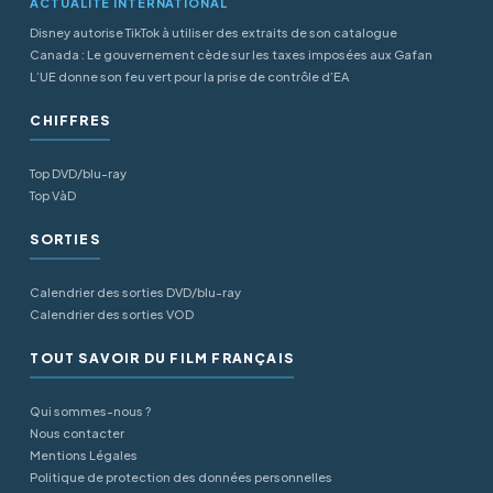
ACTUALITÉ INTERNATIONAL
Disney autorise TikTok à utiliser des extraits de son catalogue
Canada : Le gouvernement cède sur les taxes imposées aux Gafan
L’UE donne son feu vert pour la prise de contrôle d’EA
CHIFFRES
Top DVD/blu-ray
Top VàD
SORTIES
Calendrier des sorties DVD/blu-ray
Calendrier des sorties VOD
TOUT SAVOIR DU FILM FRANÇAIS
Qui sommes-nous ?
Nous contacter
Mentions Légales
Politique de protection des données personnelles