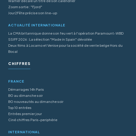
Warner décale un titre de son calendrier
Zoom sortie : "Fjord"
Jour2Fête précise son line-up
ACTUALITÉ INTERNATIONALE
La CMA britannique donne son feu vert à l'opération Paramount-WBD
SSIFF 2026 : La sélection "Made in Spain" dévoilée
Deux films à Locarno et Venise pour la société de vente belge Hors du
Bocal
CHIFFRES
FRANCE
Démarrages 14h Paris
BO au dimanche soir
BO nouveautés au dimanche soir
Top 10 entrées
Entrées premier jour
Ciné chiffres Paris-periphérie
INTERNATIONAL