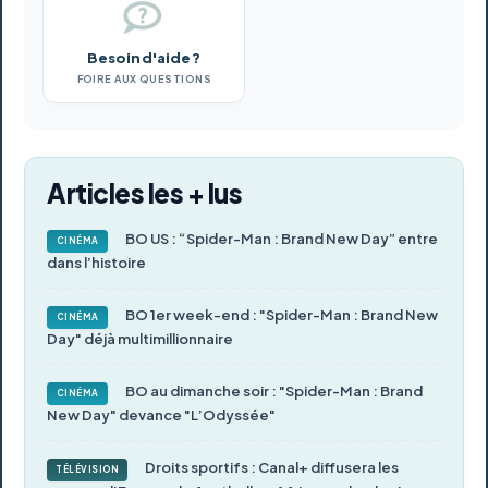
Besoin d'aide ?
FOIRE AUX QUESTIONS
Articles les + lus
BO US : “Spider-Man : Brand New Day” entre
CINÉMA
dans l’histoire
BO 1er week-end : "Spider-Man : Brand New
CINÉMA
Day" déjà multimillionnaire
BO au dimanche soir : "Spider-Man : Brand
CINÉMA
New Day" devance "L’Odyssée"
Droits sportifs : Canal+ diffusera les
TÉLÉVISION