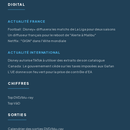
DIGITAL
ACTUALITÉ FRANCE
Football : Disney+ diffusera les matchs de La Liga pour deux saisons
Un diffuseur français pour le reboot de "Alerte à Malibu"
Netflix : "GIGN" dans l'élite mondiale
ACTUALITÉ INTERNATIONAL
Disney autorise TikTok à utiliser des extraits de son catalogue
Canada : Le gouvernement cède sur les taxes imposées aux Gafan
L’UE donne son feu vert pour la prise de contrôle d’EA
CHIFFRES
Top DVD/blu-ray
Top VàD
SORTIES
Calendrier des sorties DVD/blu-ray