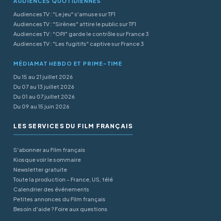
AUDIENCES QUOTIDIENNES
Audiences TV : "Le jeu" s'amuse sur TF1
Audiences TV : "Sirènes" attire le public sur TF1
Audiences TV : "OPJ" garde le contrôle sur France 3
Audiences TV : "Les fugitifs" captive sur France 3
MÉDIAMAT HEBDO ET PRIME-TIME
Du 15 au 21 juillet 2026
Du 07 au 13 juillet 2026
Du 01 au 07 juillet 2026
Du 09 au 15 juin 2026
LES SERVICES DU FILM FRANÇAIS
S'abonner au Film français
Kiosque voir le sommaire
Newsletter gratuite
Toute la production - France, US, télé
Calendrier des événements
Petites annonces du Film français
Besoin d'aide ? Foire aux questions