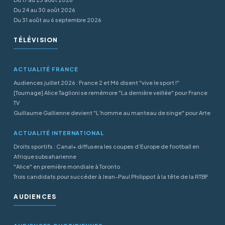
Du 24 au 30 août 2026
Du 31 août au 6 septembre 2026
TÉLÉVISION
ACTUALITÉ FRANCE
Audiences juillet 2026 : France 2 et M6 disent "vive le sport !"
[Tournage] Alice Taglioni se remémore "La dernière veillée" pour France
TV
Guillaume Gallienne devient "L’homme au manteau de singe" pour Arte
ACTUALITÉ INTERNATIONAL
Droits sportifs : Canal+ diffusera les coupes d’Europe de football en
Afrique subsaharienne
"Alice" en première mondiale à Toronto
Trois candidats pour succéder à Jean-Paul Philippot à la tête de la RTBF
AUDIENCES