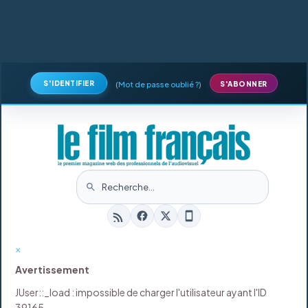
S'IDENTIFIER
(
Mot de passe oublié ?
)
S'ABONNER
×
Avertissement
JUser::_load : impossible de charger l'utilisateur ayant l'ID
39165