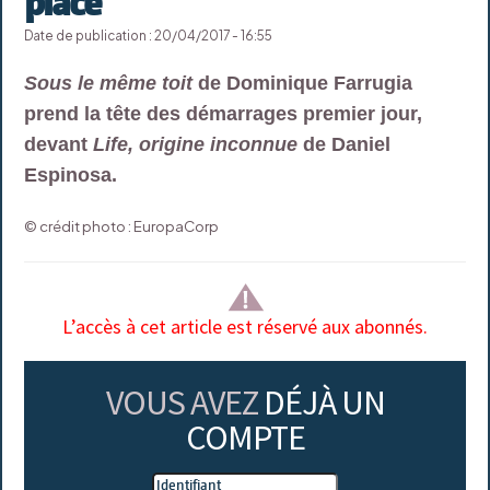
place
Date de publication : 20/04/2017 - 16:55
Sous le même toit
de Dominique Farrugia
prend la tête des démarrages premier jour,
devant
Life, origine inconnue
de Daniel
Espinosa.
© crédit photo : EuropaCorp
L’accès à cet article est réservé aux abonnés.
VOUS AVEZ
DÉJÀ UN
COMPTE