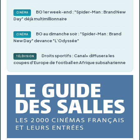
BO 1er week-end : "Spider-Man : Brand New
CINÉMA
Day" déjà multimillionnaire
BO au dimanche soir : "Spider-Man : Brand
CINÉMA
New Day" devance "L’Odyssée"
Droits sportifs : Canal+ diffusera les
TÉLÉVISION
coupes d’Europe de football en Afrique subsaharienne