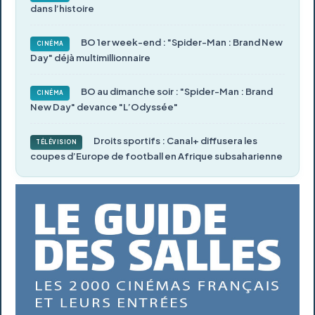
dans l’histoire
BO 1er week-end : "Spider-Man : Brand New
CINÉMA
Day" déjà multimillionnaire
BO au dimanche soir : "Spider-Man : Brand
CINÉMA
New Day" devance "L’Odyssée"
Droits sportifs : Canal+ diffusera les
TÉLÉVISION
coupes d’Europe de football en Afrique subsaharienne