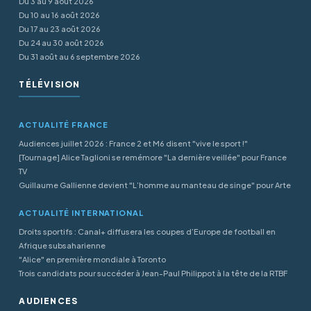
Du 3 au 9 août 2026
Du 10 au 16 août 2026
Du 17 au 23 août 2026
Du 24 au 30 août 2026
Du 31 août au 6 septembre 2026
TÉLÉVISION
ACTUALITÉ FRANCE
Audiences juillet 2026 : France 2 et M6 disent "vive le sport !"
[Tournage] Alice Taglioni se remémore "La dernière veillée" pour France
TV
Guillaume Gallienne devient "L’homme au manteau de singe" pour Arte
ACTUALITÉ INTERNATIONAL
Droits sportifs : Canal+ diffusera les coupes d’Europe de football en
Afrique subsaharienne
"Alice" en première mondiale à Toronto
Trois candidats pour succéder à Jean-Paul Philippot à la tête de la RTBF
AUDIENCES