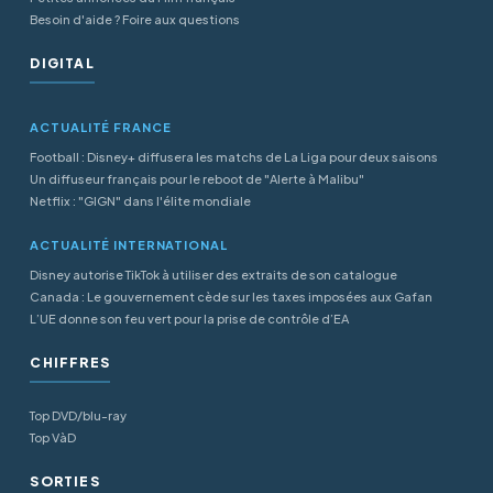
Besoin d'aide ? Foire aux questions
DIGITAL
ACTUALITÉ FRANCE
Football : Disney+ diffusera les matchs de La Liga pour deux saisons
Un diffuseur français pour le reboot de "Alerte à Malibu"
Netflix : "GIGN" dans l'élite mondiale
ACTUALITÉ INTERNATIONAL
Disney autorise TikTok à utiliser des extraits de son catalogue
Canada : Le gouvernement cède sur les taxes imposées aux Gafan
L’UE donne son feu vert pour la prise de contrôle d’EA
CHIFFRES
Top DVD/blu-ray
Top VàD
SORTIES