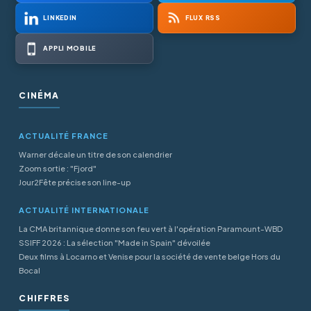
LINKEDIN
FLUX RSS
APPLI MOBILE
CINÉMA
ACTUALITÉ FRANCE
Warner décale un titre de son calendrier
Zoom sortie : "Fjord"
Jour2Fête précise son line-up
ACTUALITÉ INTERNATIONALE
La CMA britannique donne son feu vert à l'opération Paramount-WBD
SSIFF 2026 : La sélection "Made in Spain" dévoilée
Deux films à Locarno et Venise pour la société de vente belge Hors du
Bocal
CHIFFRES