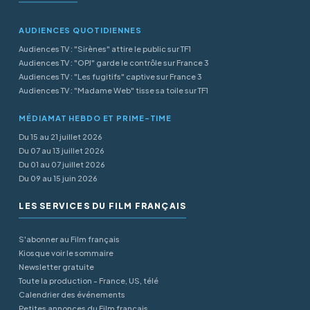
AUDIENCES QUOTIDIENNES
Audiences TV : "Sirènes" attire le public sur TF1
Audiences TV : "OPJ" garde le contrôle sur France 3
Audiences TV : "Les fugitifs" captive sur France 3
Audiences TV : "Madame Web" tisse sa toile sur TF1
MÉDIAMAT HEBDO ET PRIME-TIME
Du 15 au 21 juillet 2026
Du 07 au 13 juillet 2026
Du 01 au 07 juillet 2026
Du 09 au 15 juin 2026
LES SERVICES DU FILM FRANÇAIS
S'abonner au Film français
Kiosque voir le sommaire
Newsletter gratuite
Toute la production - France, US, télé
Calendrier des événements
Petites annonces du Film français