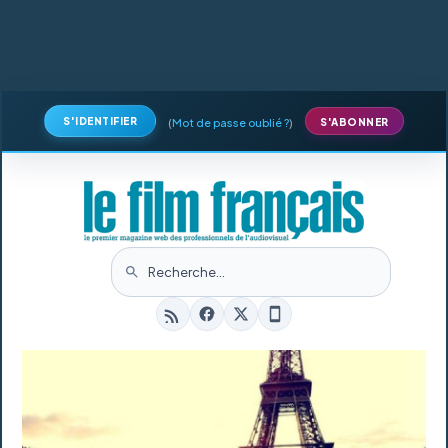
S'IDENTIFIER
(
Mot de passe oublié ?
)
S'ABONNER