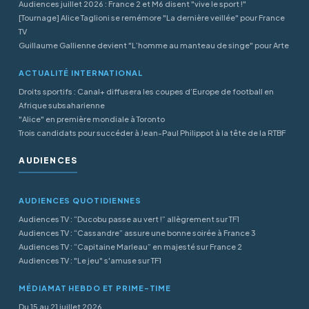
Audiences juillet 2026 : France 2 et M6 disent "vive le sport !"
[Tournage] Alice Taglioni se remémore "La dernière veillée" pour France
TV
Guillaume Gallienne devient "L’homme au manteau de singe" pour Arte
ACTUALITÉ INTERNATIONAL
Droits sportifs : Canal+ diffusera les coupes d’Europe de football en
Afrique subsaharienne
"Alice" en première mondiale à Toronto
Trois candidats pour succéder à Jean-Paul Philippot à la tête de la RTBF
AUDIENCES
AUDIENCES QUOTIDIENNES
Audiences TV : “Ducobu passe au vert !” allègrement sur TF1
Audiences TV : “Cassandre” assure une bonne soirée à France 3
Audiences TV : “Capitaine Marleau” en majesté sur France 2
Audiences TV : "Le jeu" s'amuse sur TF1
MÉDIAMAT HEBDO ET PRIME-TIME
Du 15 au 21 juillet 2026