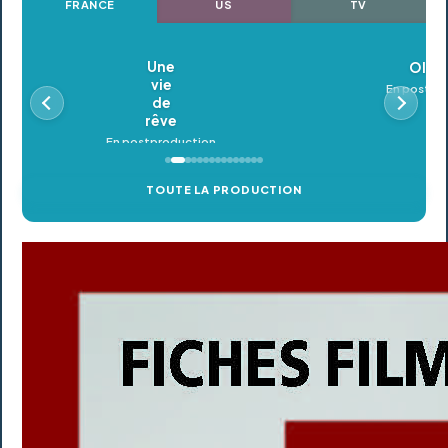
FRANCE
US
TV
Oldeupe
En postproduction
TOUTE LA PRODUCTION