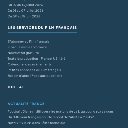
Du 07 au 13 juillet 2026
Du 01 au 07 juillet 2026
Du 09 au 15 juin 2026
LES SERVICES DU FILM FRANÇAIS
S'abonner au Film français
Kiosque voir le sommaire
Newsletter gratuite
Toute la production - France, US, télé
Calendrier des événements
Petites annonces du Film français
Besoin d'aide ? Foire aux questions
DIGITAL
ACTUALITÉ FRANCE
Football : Disney+ diffusera les matchs de La Liga pour deux saisons
Un diffuseur français pour le reboot de "Alerte à Malibu"
Netflix : "GIGN" dans l'élite mondiale