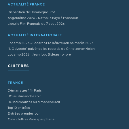
ACTUALITÉ FRANCE
Disparition de Dominique Frot
Angoulême 2026 - Nathalie Baye à l'honneur
Lisez le Film Francais du 7 aout 2026
ACTUALITÉ INTERNATIONALE
Locarno 2026 - Locarno Pro délivre son palmarès 2026
"L'Odyssée" pulvérise les records de Christopher Nolan
Locarno 2026 - Jean-Luc Bideau honoré
CHIFFRES
FRANCE
Démarrages 14h Paris
BO au dimanche soir
BO nouveautés au dimanche soir
Top 10 entrées
Entrées premier jour
Ciné chiffres Paris-periphérie