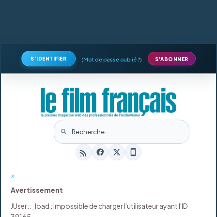
S'IDENTIFIER
(
Mot de passe oublié ?
)
S'ABONNER
×
Avertissement
JUser::_load : impossible de charger l'utilisateur ayant l'ID
39165