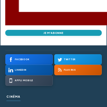
JE M'ABONNE
FACEBOOK
TWITTER
LINKEDIN
FLUX RSS
APPLI MOBILE
CINÉMA