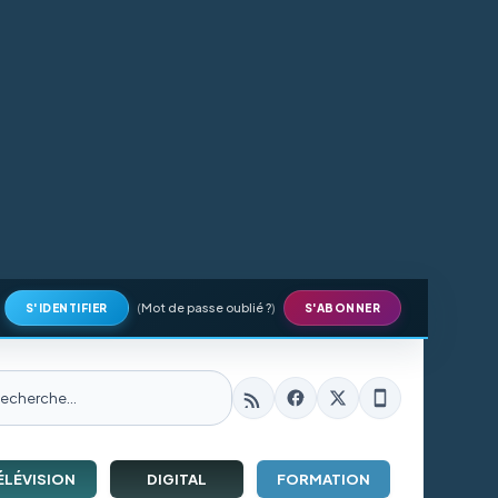
(
Mot de passe oublié ?
)
S'IDENTIFIER
S'ABONNER
ÉLÉVISION
DIGITAL
FORMATION