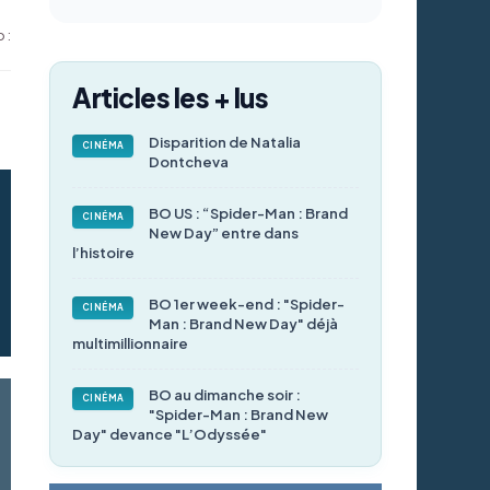
 :
Articles les + lus
Disparition de Natalia
CINÉMA
Dontcheva
BO US : “Spider-Man : Brand
CINÉMA
New Day” entre dans
l’histoire
BO 1er week-end : "Spider-
CINÉMA
Man : Brand New Day" déjà
multimillionnaire
BO au dimanche soir :
CINÉMA
"Spider-Man : Brand New
Day" devance "L’Odyssée"