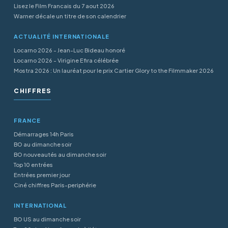
Lisez le Film Francais du 7 aout 2026
Warner décale un titre de son calendrier
ACTUALITÉ INTERNATIONALE
Locarno 2026 - Jean-Luc Bideau honoré
Locarno 2026 - Virigine Efira célébrée
Mostra 2026 : Un lauréat pour le prix Cartier Glory to the Filmmaker 2026
CHIFFRES
FRANCE
Démarrages 14h Paris
BO au dimanche soir
BO nouveautés au dimanche soir
Top 10 entrées
Entrées premier jour
Ciné chiffres Paris-periphérie
INTERNATIONAL
BO US au dimanche soir