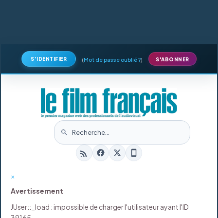
S'IDENTIFIER
(
Mot de passe oublié ?
)
S'ABONNER
×
Avertissement
JUser::_load : impossible de charger l'utilisateur ayant l'ID
39165