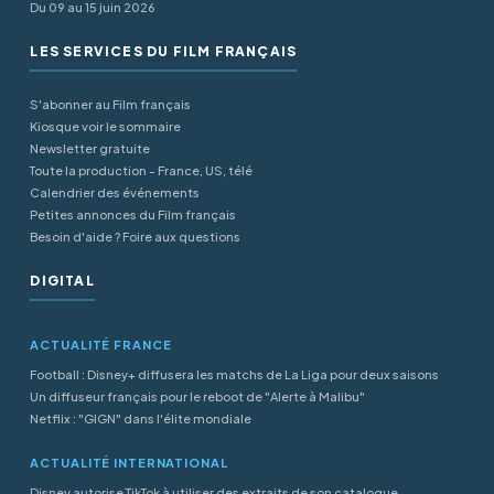
Du 09 au 15 juin 2026
LES SERVICES DU FILM FRANÇAIS
S'abonner au Film français
Kiosque voir le sommaire
Newsletter gratuite
Toute la production - France, US, télé
Calendrier des événements
Petites annonces du Film français
Besoin d'aide ? Foire aux questions
DIGITAL
ACTUALITÉ FRANCE
Football : Disney+ diffusera les matchs de La Liga pour deux saisons
Un diffuseur français pour le reboot de "Alerte à Malibu"
Netflix : "GIGN" dans l'élite mondiale
ACTUALITÉ INTERNATIONAL
Disney autorise TikTok à utiliser des extraits de son catalogue