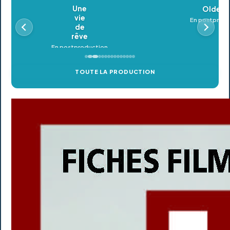
Oldeupe
En postproduction
TOUTE LA PRODUCTION