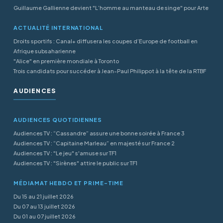
Guillaume Gallienne devient "L’homme au manteau de singe" pour Arte
ACTUALITÉ INTERNATIONAL
Droits sportifs : Canal+ diffusera les coupes d’Europe de football en
Afrique subsaharienne
"Alice" en première mondiale à Toronto
Trois candidats pour succéder à Jean-Paul Philippot à la tête de la RTBF
AUDIENCES
AUDIENCES QUOTIDIENNES
Audiences TV : “Cassandre” assure une bonne soirée à France 3
Audiences TV : “Capitaine Marleau” en majesté sur France 2
Audiences TV : "Le jeu" s'amuse sur TF1
Audiences TV : "Sirènes" attire le public sur TF1
MÉDIAMAT HEBDO ET PRIME-TIME
Du 15 au 21 juillet 2026
Du 07 au 13 juillet 2026
Du 01 au 07 juillet 2026