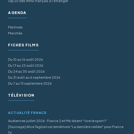
Top 20 des films français à l’étranger
AGENDA
Festivals
Marchés
FICHES FILMS
Du 10 au 16 août 2026
Du 17 au 23 août 2026
Du 24 au 30 août 2026
Du 31 août au 6 septembre 2026
Du 7 au 13 septembre 2026
TÉLÉVISION
ACTUALITÉ FRANCE
Audiences juillet 2026 : France 2 et M6 disent "vive le sport !"
[Tournage] Alice Taglioni se remémore "La dernière veillée" pour France
TV