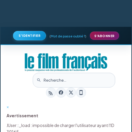
S'IDENTIFIER
(
Mot de passe oublié ?
)
S'ABONNER
×
Avertissement
JUser::_load : impossible de charger l'utilisateur ayant l'ID
39165