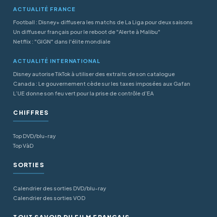
ACTUALITÉ FRANCE
Football : Disney+ diffusera les matchs de La Liga pour deux saisons
Un diffuseur français pour le reboot de "Alerte à Malibu"
Netflix : "GIGN" dans l'élite mondiale
ACTUALITÉ INTERNATIONAL
Disney autorise TikTok à utiliser des extraits de son catalogue
Canada : Le gouvernement cède sur les taxes imposées aux Gafan
L’UE donne son feu vert pour la prise de contrôle d’EA
CHIFFRES
Top DVD/blu-ray
Top VàD
SORTIES
Calendrier des sorties DVD/blu-ray
Calendrier des sorties VOD