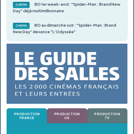
BO 1er week-end : "Spider-Man : Brand New
CINÉMA
Day" déjà multimillionnaire
BO au dimanche soir : "Spider-Man : Brand
CINÉMA
New Day" devance "L’Odyssée"
PRODUCTION
PRODUCTION
PRODUCTION
FRANCE
US
TV