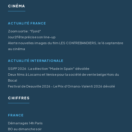
CINÉMA
ACTUALITÉ FRANCE
Zoom sortie : "Fjord"
Jour2Fête précise son line-up
Alerte nouvelles images du film LES CONTREBANDIERS, le 16 septembre
au cinéma
ACTUALITÉ INTERNATIONALE
SSIFF 2026 : La sélection "Made in Spain" dévoilée
Deux films à Locarno et Venise pour la société de vente belge Hors du
Bocal
Festival de Deauville 2026 - Le Prix d'Ornano-Valenti 2026 dévoilé
CHIFFRES
FRANCE
Démarrages 14h Paris
BO au dimanche soir