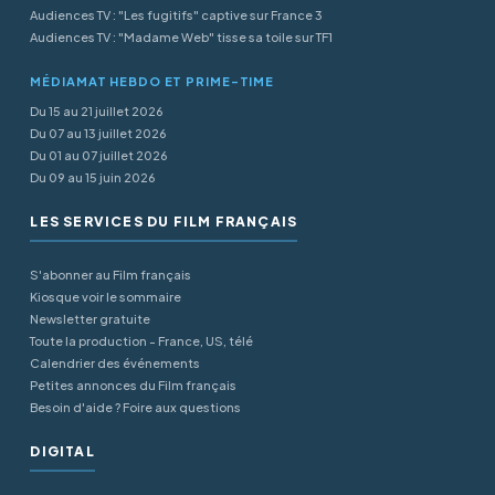
Audiences TV : "Les fugitifs" captive sur France 3
Audiences TV : "Madame Web" tisse sa toile sur TF1
MÉDIAMAT HEBDO ET PRIME-TIME
Du 15 au 21 juillet 2026
Du 07 au 13 juillet 2026
Du 01 au 07 juillet 2026
Du 09 au 15 juin 2026
LES SERVICES DU FILM FRANÇAIS
S'abonner au Film français
Kiosque voir le sommaire
Newsletter gratuite
Toute la production - France, US, télé
Calendrier des événements
Petites annonces du Film français
Besoin d'aide ? Foire aux questions
DIGITAL