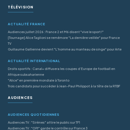
TÉLÉVISION
ACTUALITÉ FRANCE
Audiences juillet 2026 : France 2 et M6 disent "vive le sport !"
[Tournage] Alice Taglioni se remémore "La dernière veillée" pour France
TV
Guillaume Gallienne devient "L’homme au manteau de singe" pour Arte
ACTUALITÉ INTERNATIONAL
Droits sportifs : Canal+ diffusera les coupes d’Europe de football en
Afrique subsaharienne
"Alice" en première mondiale à Toronto
Trois candidats pour succéder à Jean-Paul Philippot à la tête de la RTBF
AUDIENCES
AUDIENCES QUOTIDIENNES
Audiences TV : "Sirènes" attire le public sur TF1
Audiences TV : "OPJ" garde le contrôle sur France 3