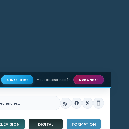
(
Mot de passe oublié ?
)
S'IDENTIFIER
S'ABONNER
ÉLÉVISION
DIGITAL
FORMATION