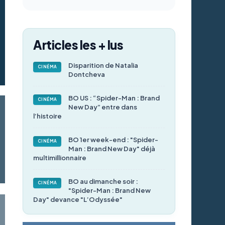
Articles les + lus
Disparition de Natalia
CINÉMA
Dontcheva
BO US : “Spider-Man : Brand
CINÉMA
New Day” entre dans
l’histoire
BO 1er week-end : "Spider-
CINÉMA
Man : Brand New Day" déjà
multimillionnaire
BO au dimanche soir :
CINÉMA
"Spider-Man : Brand New
Day" devance "L’Odyssée"