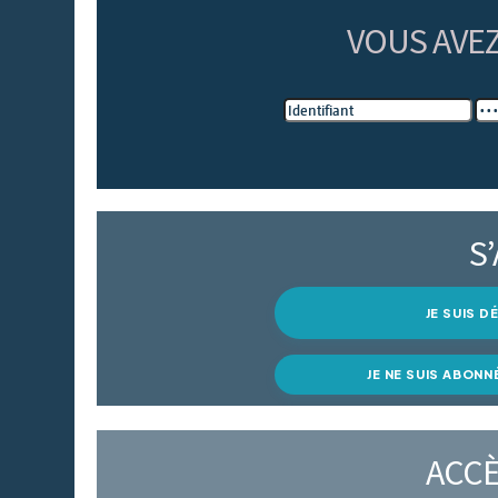
VOUS AVE
S
JE SUIS 
JE NE SUIS ABONN
ACCÈ