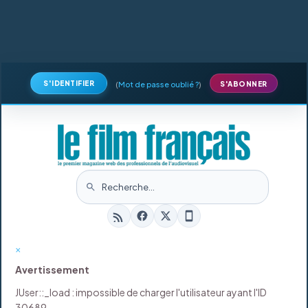
S'IDENTIFIER
(
Mot de passe oublié ?
)
S'ABONNER
×
Avertissement
JUser::_load : impossible de charger l'utilisateur ayant l'ID
30689