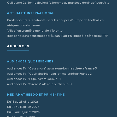
Guillaume Gallienne devient "L’homme au manteau de singe" pour Arte
ACTUALITÉ INTERNATIONAL
Droits sportifs : Canal+ diffusera les coupes d’Europe de football en
Afrique subsaharienne
"Alice" en première mondiale à Toronto
Trois candidats pour succéder à Jean-Paul Philippot à la tête de la RTBF
AUDIENCES
AUDIENCES QUOTIDIENNES
Audiences TV : “Cassandre” assure une bonne soirée à France 3
Audiences TV : “Capitaine Marleau” en majesté sur France 2
Audiences TV : "Le jeu" s'amuse sur TF1
Audiences TV : "Sirènes" attire le public sur TF1
MÉDIAMAT HEBDO ET PRIME-TIME
Du 15 au 21 juillet 2026
Du 07 au 13 juillet 2026
Du 01 au 07 juillet 2026