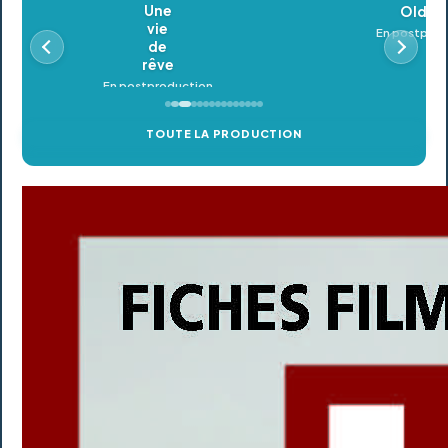
Oldeupe
En postproduction
TOUTE LA PRODUCTION