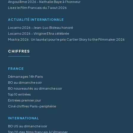
Angoulême 2026 - Nathalie Baye à l'honneur
Lisez le Film Francais du 7 aout 2026
ACTUALITÉ INTERNATIONALE
Locarno 2026 - Jean-Luc Bideau honoré
Locarno 2026 - Virigine Efira célébrée
Mostra 2026 : Un lauréat pour le prix Cartier Glory to the Filmmaker 2026
CHIFFRES
FRANCE
Démarrages 14h Paris
BO au dimanche soir
BO nouveautés au dimanche soir
Top 10 entrées
Entrées premier jour
Ciné chiffres Paris-periphérie
INTERNATIONAL
BO US au dimanche soir
Top 20 des films français à l’étranger