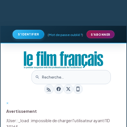
S'IDENTIFIER
(
Mot de passe oublié ?
)
S'ABONNER
×
Avertissement
JUser::_load : impossible de charger l'utilisateur ayant l'ID
39165