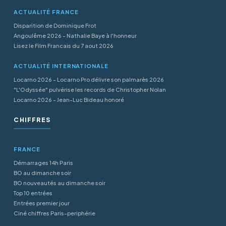
ACTUALITÉ FRANCE
Disparition de Dominique Frot
Angoulême 2026 - Nathalie Baye à l'honneur
Lisez le Film Francais du 7 aout 2026
ACTUALITÉ INTERNATIONALE
Locarno 2026 - Locarno Pro délivre son palmarès 2026
"L'Odyssée" pulvérise les records de Christopher Nolan
Locarno 2026 - Jean-Luc Bideau honoré
CHIFFRES
FRANCE
Démarrages 14h Paris
BO au dimanche soir
BO nouveautés au dimanche soir
Top 10 entrées
Entrées premier jour
Ciné chiffres Paris-periphérie