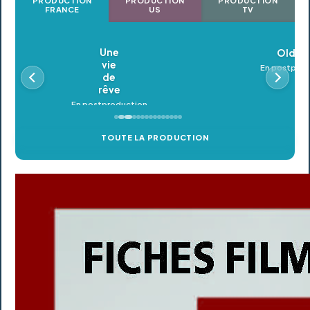
PRODUCTION
PRODUCTION
PRODUCTION
FRANCE
US
TV
Oldeupe
En postproduction
TOUTE LA PRODUCTION