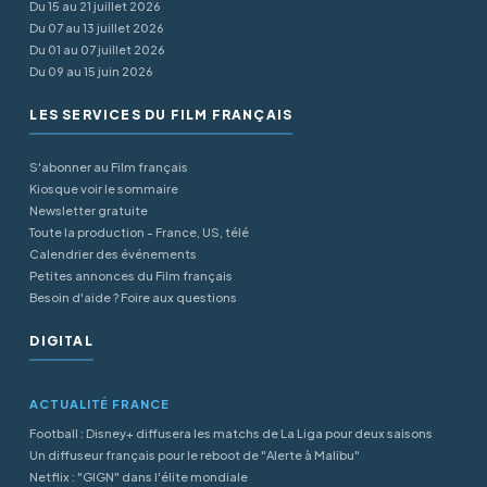
Du 15 au 21 juillet 2026
Du 07 au 13 juillet 2026
Du 01 au 07 juillet 2026
Du 09 au 15 juin 2026
LES SERVICES DU FILM FRANÇAIS
S'abonner au Film français
Kiosque voir le sommaire
Newsletter gratuite
Toute la production - France, US, télé
Calendrier des événements
Petites annonces du Film français
Besoin d'aide ? Foire aux questions
DIGITAL
ACTUALITÉ FRANCE
Football : Disney+ diffusera les matchs de La Liga pour deux saisons
Un diffuseur français pour le reboot de "Alerte à Malibu"
Netflix : "GIGN" dans l'élite mondiale