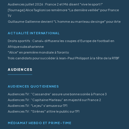
Audiences juillet 2026 : France 2 et M6 disent "vive le sport !"
[Tournage] Alice Taglioni se remémore "La dernière veillée" pour France
TV
Guillaume Gallienne devient "L’homme au manteau de singe" pour Arte
ACTUALITÉ INTERNATIONAL
Droits sportifs : Canal+ diffusera les coupes d’Europe de football en
Afrique subsaharienne
"Alice" en première mondiale à Toronto
Trois candidats pour succéder à Jean-Paul Philippot à la tête de la RTBF
AUDIENCES
AUDIENCES QUOTIDIENNES
Audiences TV : “Cassandre” assure une bonne soirée à France 3
Audiences TV : “Capitaine Marleau” en majesté sur France 2
Audiences TV : "Le jeu" s'amuse sur TF1
Audiences TV : "Sirènes" attire le public sur TF1
MÉDIAMAT HEBDO ET PRIME-TIME