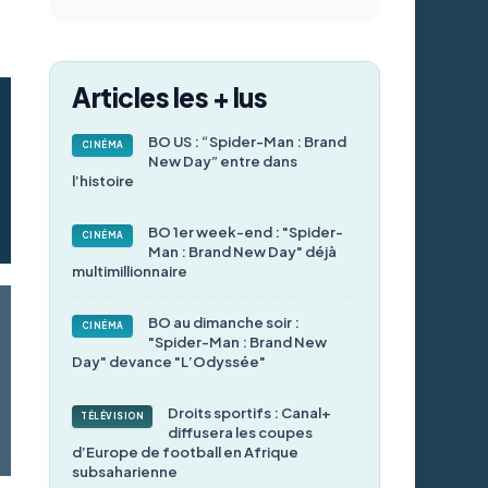
Articles les + lus
BO US : “Spider-Man : Brand
CINÉMA
New Day” entre dans
l’histoire
BO 1er week-end : "Spider-
CINÉMA
Man : Brand New Day" déjà
multimillionnaire
BO au dimanche soir :
CINÉMA
"Spider-Man : Brand New
Day" devance "L’Odyssée"
Droits sportifs : Canal+
TÉLÉVISION
diffusera les coupes
d’Europe de football en Afrique
subsaharienne