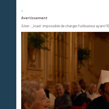
×
Avertissement
JUser::_load : impossible de charger l'utilisateur ayant l