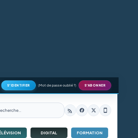
(
Mot de passe oublié ?
)
S'IDENTIFIER
S'ABONNER
ÉLÉVISION
DIGITAL
FORMATION