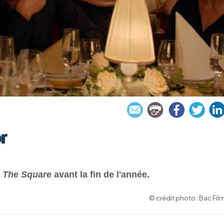
r
a
The Square
avant la fin de l'année.
© crédit photo : Bac Fil