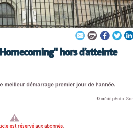
: Homecoming" hors d’atteinte
7e meilleur démarrage premier jour de l’année.
© crédit photo : So
ticle est réservé aux abonnés.