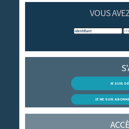
VOUS AVE
S
JE SUIS 
JE NE SUIS ABONN
ACCÈ