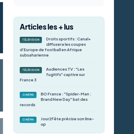
Articles les + lus
Droits sportifs : Canal+
TÉLÉVISION
diffusera les coupes
d’Europe de football en Afrique
subsaharienne
Audiences TV : "Les
TÉLÉVISION
fugitifs" captive sur
France 3
BO France : "Spider-Man :
CINÉMA
Brand New Day" bat des
records
Jour2Fête précise son line-
CINÉMA
up