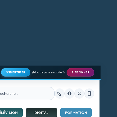
(
Mot de passe oublié ?
)
S'IDENTIFIER
S'ABONNER
ÉLÉVISION
DIGITAL
FORMATION