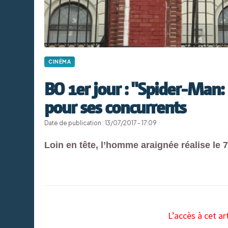
CINÉMA
BO 1er jour : "Spider-Man
pour ses concurrents
Date de publication : 13/07/2017 - 17:09
Loin en tête, l’homme araignée réalise le 
L’accès à cet ar