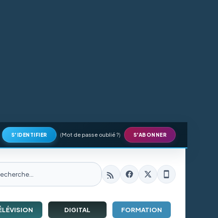
(
Mot de passe oublié ?
)
S'IDENTIFIER
S'ABONNER
ÉLÉVISION
DIGITAL
FORMATION