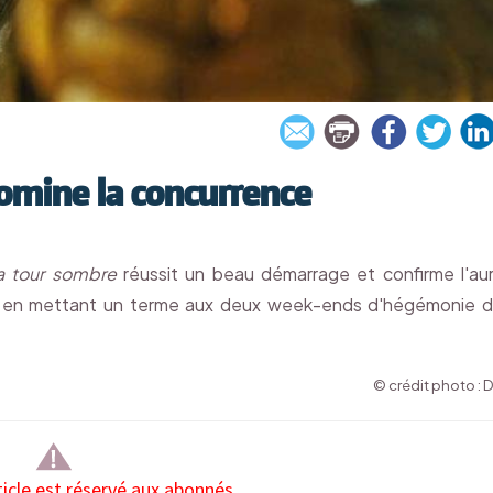
domine la concurrence
a tour sombre
réussit un beau démarrage et confirme l'au
n en mettant un terme aux deux week-ends d'hégémonie 
© crédit photo : 
ticle est réservé aux abonnés.