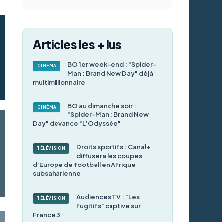
Articles les + lus
BO 1er week-end : "Spider-
CINÉMA
Man : Brand New Day" déjà
multimillionnaire
BO au dimanche soir :
CINÉMA
"Spider-Man : Brand New
Day" devance "L’Odyssée"
Droits sportifs : Canal+
TÉLÉVISION
diffusera les coupes
d’Europe de football en Afrique
subsaharienne
Audiences TV : "Les
TÉLÉVISION
fugitifs" captive sur
France 3