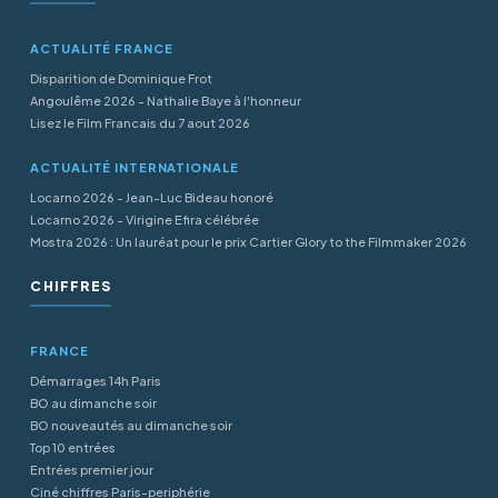
ACTUALITÉ FRANCE
Disparition de Dominique Frot
Angoulême 2026 - Nathalie Baye à l'honneur
Lisez le Film Francais du 7 aout 2026
ACTUALITÉ INTERNATIONALE
Locarno 2026 - Jean-Luc Bideau honoré
Locarno 2026 - Virigine Efira célébrée
Mostra 2026 : Un lauréat pour le prix Cartier Glory to the Filmmaker 2026
CHIFFRES
FRANCE
Démarrages 14h Paris
BO au dimanche soir
BO nouveautés au dimanche soir
Top 10 entrées
Entrées premier jour
Ciné chiffres Paris-periphérie