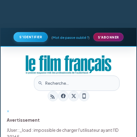
S'IDENTIFIER
(
Mot de passe oublié ?
)
S'ABONNER
×
Avertissement
JUser::_load : impossible de charger l'utilisateur ayant l'ID
39165