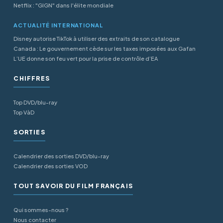
Netflix : "GIGN" dans l'élite mondiale
ACTUALITÉ INTERNATIONAL
Disney autorise TikTok à utiliser des extraits de son catalogue
Canada : Le gouvernement cède sur les taxes imposées aux Gafan
L’UE donne son feu vert pour la prise de contrôle d’EA
CHIFFRES
Top DVD/blu-ray
Top VàD
SORTIES
Calendrier des sorties DVD/blu-ray
Calendrier des sorties VOD
TOUT SAVOIR DU FILM FRANÇAIS
Qui sommes-nous ?
Nous contacter