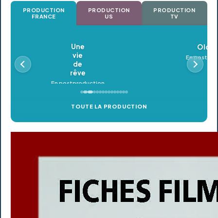
PRODUCTION
PRODUCTION
PRODUCTION
FRANCE
US
TV
Oldeupe
En postproduction
TOUTE LA PRODUCTION