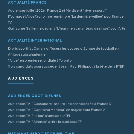
ACTUALITÉ FRANCE
Audiences juillet 2026 : France 2 et M6 disent "vive le sport !"
[Tournage] Alice Taglioni se remémore "La dernière veillée" pour France
TV
Guillaume Gallienne devient "L’homme au manteau de singe" pour Arte
ACTUALITÉ INTERNATIONAL
Droits sportifs : Canal+ diffusera les coupes d’Europe de football en
Afrique subsaharienne
"Alice" en première mondiale à Toronto
Trois candidats pour succéder à Jean-Paul Philippot à la tête de la RTBF
AUDIENCES
AUDIENCES QUOTIDIENNES
Audiences TV : “Cassandre” assure une bonne soirée à France 3
Audiences TV : “Capitaine Marleau” en majesté sur France 2
Audiences TV : "Le jeu" s'amuse sur TF1
Audiences TV : "Sirènes" attire le public sur TF1
MÉDIAMAT HEBDO ET PRIME-TIME