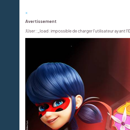
×
Avertissement
JUser::_load : impossible de charger l'utilisateur ayant l'