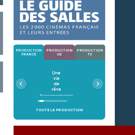
PRODUCTION
PRODUCTION
PRODUCTION
FRANCE
US
TV
Une
vie
de
rêve
En postproduction
TOUTE LA PRODUCTION