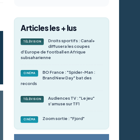
Articles les + lus
Droits sportifs : Canal+
TÉLÉVISION
diffusera les coupes
d’Europe de football en Afrique
subsaharienne
BO France : "Spider-Man :
CINÉMA
Brand New Day" bat des
records
Audiences TV : "Le jeu"
TÉLÉVISION
s'amuse sur TF1
Zoom sortie : "Fjord"
CINÉMA