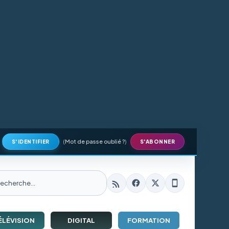
(
Mot de passe oublié ?
)
S'IDENTIFIER
S'ABONNER
ÉLÉVISION
DIGITAL
FORMATION