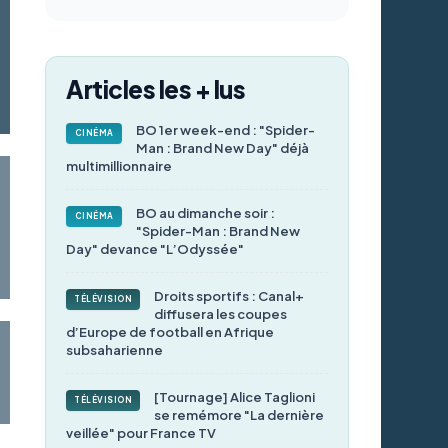
Articles les + lus
BO 1er week-end : "Spider-
CINÉMA
Man : Brand New Day" déjà
multimillionnaire
BO au dimanche soir :
CINÉMA
"Spider-Man : Brand New
Day" devance "L’Odyssée"
Droits sportifs : Canal+
TÉLÉVISION
diffusera les coupes
d’Europe de football en Afrique
subsaharienne
[Tournage] Alice Taglioni
TÉLÉVISION
se remémore "La dernière
veillée" pour France TV