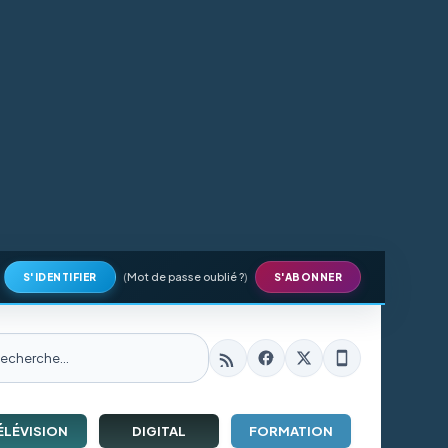
(
Mot de passe oublié ?
)
S'IDENTIFIER
S'ABONNER
ÉLÉVISION
DIGITAL
FORMATION