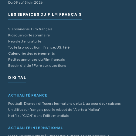
Du 09 au 15 juin 2026
LES SERVICES DU FILM FRANÇAIS
S'abonner au Film français
Kiosque voir le sommaire
Newsletter gratuite
Toute la production - France, US, télé
Calendrier des événements
Petites annonces du Film français
Besoin d'aide ? Foire aux questions
DIGITAL
ACTUALITÉ FRANCE
Football : Disney+ diffusera les matchs de La Liga pour deux saisons
Un diffuseur français pour le reboot de "Alerte à Malibu"
Netflix : "GIGN" dans l'élite mondiale
ACTUALITÉ INTERNATIONAL
Disney autorise TikTok à utiliser des extraits de son catalogue