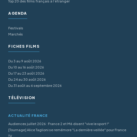
Top 20 des films français à l’étranger
AGENDA
Festivals
Marchés
FICHES FILMS
Du 3 au 9 août 2026
Du 10 au 16 août 2026
Du 17 au 23 août 2026
Du 24 au 30 août 2026
Du 31 août au 6 septembre 2026
TÉLÉVISION
ACTUALITÉ FRANCE
Audiences juillet 2026 : France 2 et M6 disent "vive le sport !"
[Tournage] Alice Taglioni se remémore "La dernière veillée" pour France
TV