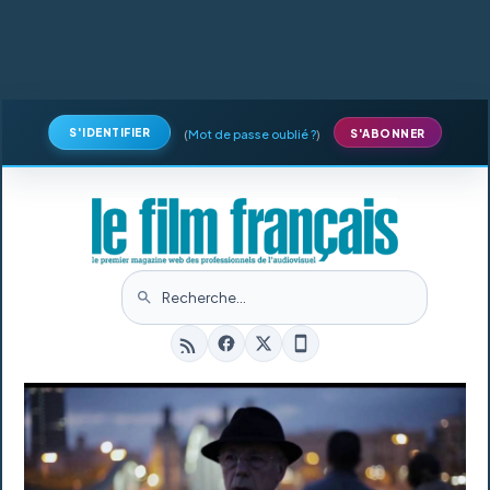
S'IDENTIFIER
(
Mot de passe oublié ?
)
S'ABONNER