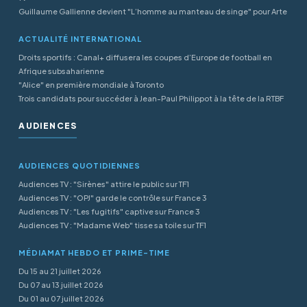
Guillaume Gallienne devient "L’homme au manteau de singe" pour Arte
ACTUALITÉ INTERNATIONAL
Droits sportifs : Canal+ diffusera les coupes d’Europe de football en
Afrique subsaharienne
"Alice" en première mondiale à Toronto
Trois candidats pour succéder à Jean-Paul Philippot à la tête de la RTBF
AUDIENCES
AUDIENCES QUOTIDIENNES
Audiences TV : "Sirènes" attire le public sur TF1
Audiences TV : "OPJ" garde le contrôle sur France 3
Audiences TV : "Les fugitifs" captive sur France 3
Audiences TV : "Madame Web" tisse sa toile sur TF1
MÉDIAMAT HEBDO ET PRIME-TIME
Du 15 au 21 juillet 2026
Du 07 au 13 juillet 2026
Du 01 au 07 juillet 2026