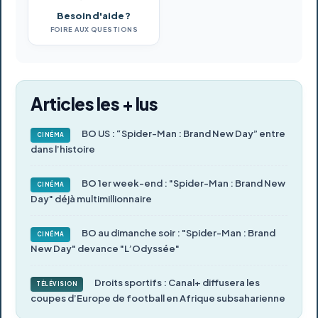
Besoin d'aide ?
FOIRE AUX QUESTIONS
Articles les + lus
BO US : “Spider-Man : Brand New Day” entre
CINÉMA
dans l’histoire
BO 1er week-end : "Spider-Man : Brand New
CINÉMA
Day" déjà multimillionnaire
BO au dimanche soir : "Spider-Man : Brand
CINÉMA
New Day" devance "L’Odyssée"
Droits sportifs : Canal+ diffusera les
TÉLÉVISION
coupes d’Europe de football en Afrique subsaharienne