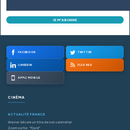
JE M'ABONNE
FACEBOOK
TWITTER
LINKEDIN
FLUX RSS
APPLI MOBILE
CINÉMA
ACTUALITÉ FRANCE
Warner décale un titre de son calendrier
Zoom sortie : "Fjord"