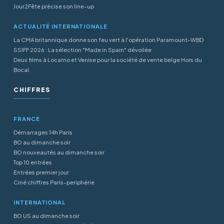
Jour2Fête précise son line-up
ACTUALITÉ INTERNATIONALE
La CMA britannique donne son feu vert à l'opération Paramount-WBD
SSIFF 2026 : La sélection "Made in Spain" dévoilée
Deux films à Locarno et Venise pour la société de vente belge Hors du
Bocal
CHIFFRES
FRANCE
Démarrages 14h Paris
BO au dimanche soir
BO nouveautés au dimanche soir
Top 10 entrées
Entrées premier jour
Ciné chiffres Paris-periphérie
INTERNATIONAL
BO US au dimanche soir