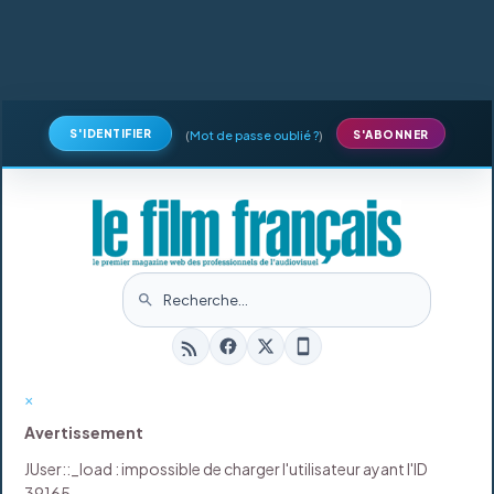
S'IDENTIFIER
(
Mot de passe oublié ?
)
S'ABONNER
×
Avertissement
JUser::_load : impossible de charger l'utilisateur ayant l'ID
39165