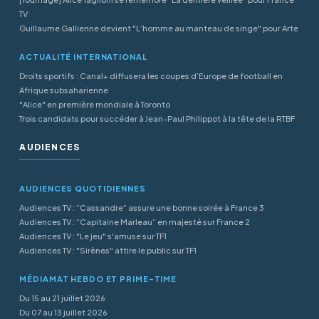
TV
Guillaume Gallienne devient "L’homme au manteau de singe" pour Arte
ACTUALITÉ INTERNATIONAL
Droits sportifs : Canal+ diffusera les coupes d’Europe de football en
Afrique subsaharienne
"Alice" en première mondiale à Toronto
Trois candidats pour succéder à Jean-Paul Philippot à la tête de la RTBF
AUDIENCES
AUDIENCES QUOTIDIENNES
Audiences TV : “Cassandre” assure une bonne soirée à France 3
Audiences TV : “Capitaine Marleau” en majesté sur France 2
Audiences TV : "Le jeu" s'amuse sur TF1
Audiences TV : "Sirènes" attire le public sur TF1
MÉDIAMAT HEBDO ET PRIME-TIME
Du 15 au 21 juillet 2026
Du 07 au 13 juillet 2026