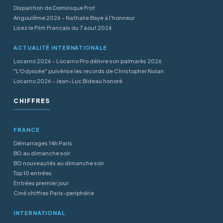
Disparition de Dominique Frot
Angoulême 2026 - Nathalie Baye à l'honneur
Lisez le Film Francais du 7 aout 2026
ACTUALITÉ INTERNATIONALE
Locarno 2026 - Locarno Pro délivre son palmarès 2026
"L'Odyssée" pulvérise les records de Christopher Nolan
Locarno 2026 - Jean-Luc Bideau honoré
CHIFFRES
FRANCE
Démarrages 14h Paris
BO au dimanche soir
BO nouveautés au dimanche soir
Top 10 entrées
Entrées premier jour
Ciné chiffres Paris-periphérie
INTERNATIONAL