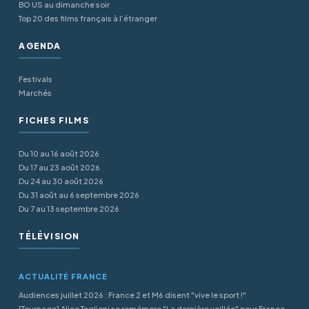
BO US au dimanche soir
Top 20 des films français à l’étranger
AGENDA
Festivals
Marchés
FICHES FILMS
Du 10 au 16 août 2026
Du 17 au 23 août 2026
Du 24 au 30 août 2026
Du 31 août au 6 septembre 2026
Du 7 au 13 septembre 2026
TÉLÉVISION
ACTUALITÉ FRANCE
Audiences juillet 2026 : France 2 et M6 disent "vive le sport !"
[Tournage] Alice Taglioni se remémore "La dernière veillée" pour France