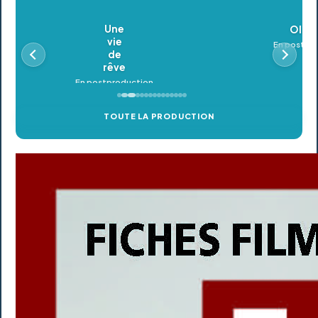
Oldeupe
En postproduction
TOUTE LA PRODUCTION