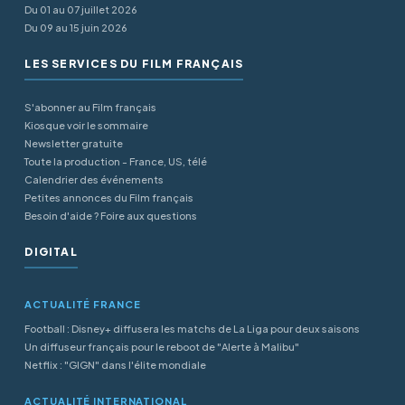
Du 01 au 07 juillet 2026
Du 09 au 15 juin 2026
LES SERVICES DU FILM FRANÇAIS
S'abonner au Film français
Kiosque voir le sommaire
Newsletter gratuite
Toute la production - France, US, télé
Calendrier des événements
Petites annonces du Film français
Besoin d'aide ? Foire aux questions
DIGITAL
ACTUALITÉ FRANCE
Football : Disney+ diffusera les matchs de La Liga pour deux saisons
Un diffuseur français pour le reboot de "Alerte à Malibu"
Netflix : "GIGN" dans l'élite mondiale
ACTUALITÉ INTERNATIONAL