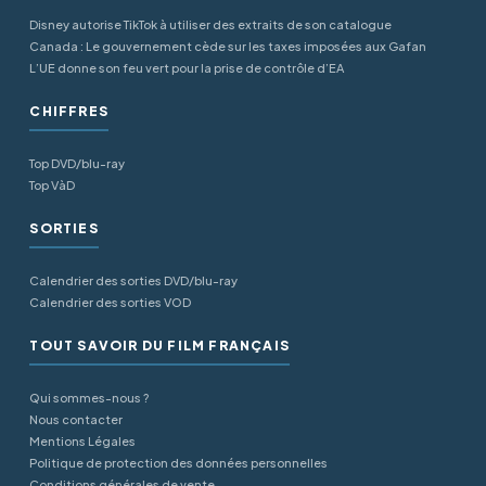
Disney autorise TikTok à utiliser des extraits de son catalogue
Canada : Le gouvernement cède sur les taxes imposées aux Gafan
L’UE donne son feu vert pour la prise de contrôle d’EA
CHIFFRES
Top DVD/blu-ray
Top VàD
SORTIES
Calendrier des sorties DVD/blu-ray
Calendrier des sorties VOD
TOUT SAVOIR DU FILM FRANÇAIS
Qui sommes-nous ?
Nous contacter
Mentions Légales
Politique de protection des données personnelles
Conditions générales de vente