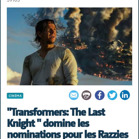
CINÉMA
"Transformers: The Last
Knight " domine les
nominations pour les Razzies