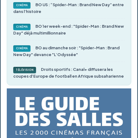
BO US : “Spider-Man : Brand New Day” entre
CINÉMA
dans l’histoire
BO 1er week-end : "Spider-Man : Brand New
CINÉMA
Day" déjà multimillionnaire
BO au dimanche soir : "Spider-Man : Brand
CINÉMA
New Day" devance "L’Odyssée"
Droits sportifs : Canal+ diffusera les
TÉLÉVISION
coupes d’Europe de football en Afrique subsaharienne