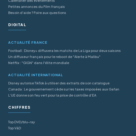
Calendrier des événements
Petites annonces du Film français
Besoin d'aide ? Foire aux questions
DIGITAL
ACTUALITÉ FRANCE
Football : Disney+ diffusera les matchs de La Liga pour deux saisons
Un diffuseur français pour le reboot de "Alerte à Malibu"
Netflix : "GIGN" dans l'élite mondiale
ACTUALITÉ INTERNATIONAL
Disney autorise TikTok à utiliser des extraits de son catalogue
Canada : Le gouvernement cède sur les taxes imposées aux Gafan
L’UE donne son feu vert pour la prise de contrôle d’EA
CHIFFRES
Top DVD/blu-ray
Top VàD