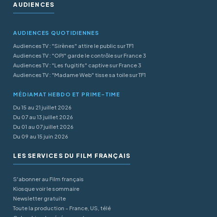
AUDIENCES
AUDIENCES QUOTIDIENNES
Audiences TV : "Sirènes" attire le public sur TF1
Audiences TV : "OPJ" garde le contrôle sur France 3
Audiences TV : "Les fugitifs" captive sur France 3
Audiences TV : "Madame Web" tisse sa toile sur TF1
MÉDIAMAT HEBDO ET PRIME-TIME
Du 15 au 21 juillet 2026
Du 07 au 13 juillet 2026
Du 01 au 07 juillet 2026
Du 09 au 15 juin 2026
LES SERVICES DU FILM FRANÇAIS
S'abonner au Film français
Kiosque voir le sommaire
Newsletter gratuite
Toute la production - France, US, télé