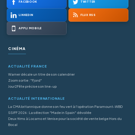
FACEBOOK
TWITTER
LINKEDIN
FLUX RSS
APPLI MOBILE
CINÉMA
ACTUALITÉ FRANCE
Warner décale un titre de son calendrier
Zoom sortie : "Fjord"
Jour2Fête précise son line-up
ACTUALITÉ INTERNATIONALE
La CMA britannique donne son feu vert à l'opération Paramount-WBD
SSIFF 2026 : La sélection "Made in Spain" dévoilée
Deux films à Locarno et Venise pour la société de vente belge Hors du
Bocal