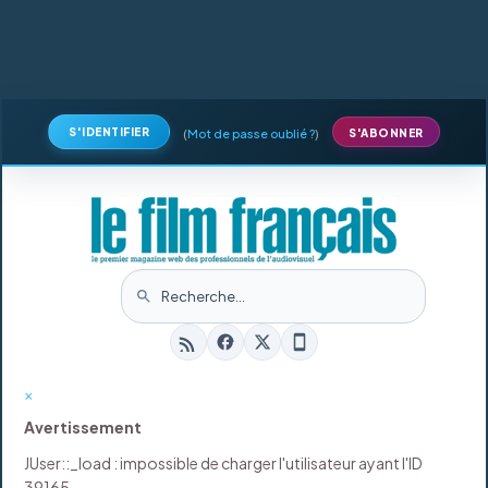
S'IDENTIFIER
(
Mot de passe oublié ?
)
S'ABONNER
×
Avertissement
JUser::_load : impossible de charger l'utilisateur ayant l'ID
39165