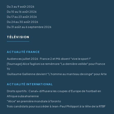
Du 3 au 9 août 2026
Du 10 au 16 août 2026
Du 17 au 23 août 2026
Du 24 au 30 août 2026
Du 31 août au 6 septembre 2026
TÉLÉVISION
ACTUALITÉ FRANCE
Audiences juillet 2026 : France 2 et M6 disent "vive le sport !"
[Tournage] Alice Taglioni se remémore "La dernière veillée" pour France
TV
Guillaume Gallienne devient "L’homme au manteau de singe" pour Arte
ACTUALITÉ INTERNATIONAL
Droits sportifs : Canal+ diffusera les coupes d’Europe de football en
Afrique subsaharienne
"Alice" en première mondiale à Toronto
Trois candidats pour succéder à Jean-Paul Philippot à la tête de la RTBF